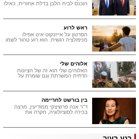
הוכנס לבית הלבן בדלת אחורית, כאילו
היה מצורע
ראש לרוע
הסרטון על אייזנקוט אינו אפילו
מניפולציה רגשית. הוא רוע טהור לשמו
אלוהים שלי
האלוהים שלי הוא זה של הציונות
הדתית המשרתת וגם שומרת על
יהדותה בזקיפות קומה
בין בורשט לחריימה
ד"ר אנה פרשיצקי ממודיעין, מרצה
בכירה לסוציולוגיה, חקרה את
השתלבות העולים מברית המועצות
בפריפריה הישראלית, על תהליך
ה"התמזרחות" שעברו, ומסבירה מדוע
הדור השני צמא כיום לאוכל מבית
רגע בעיר
אימא רוסיה