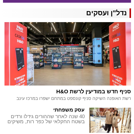
נדל"ן ועסקים
סניף חדש במודיעין לרשת H&O
רשת האופנה השיקה סניף קונספט במתחם ישפרו במרכז עינב
עסק משפחתי
40 שנה לאחר שההורים גידלו ורדים
בשטח החקלאי של כפר רות, משיקים
כעת האחים לבית אליהו משתלה
חדשה באותו מיקום