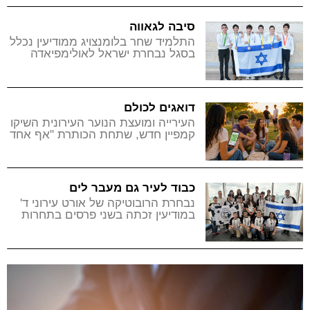
סיבה לגאווה
התלמיד שחר בלומנצויג ממודיעין נכלל
בסגל נבחרת ישראל לאולימפיאדה
הבינלאומית במתמטיקה, וזכה
במדליית כסף
דואגים לכולם
העירייה ומועצת הנוער העירונית השיקו
קמפיין חדש, שתחת הכותרת "אף אחד
לא נשאר לבד" ינסה לסייע לבני נוער
המתקשים חברתית
כבוד לעיר גם מעבר לים
נבחרת הרובוטיקה של אורט עירוני ד'
במודיעין זכתה בשני פרסים בתחרות
הבינלאומית שנערכה השנה בקנדה