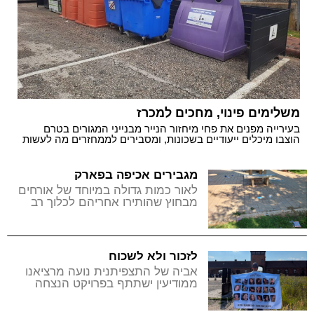
משלימים פינוי, מחכים למכרז
בעירייה מפנים את פחי מיחזור הנייר מבנייני המגורים בטרם
הוצבו מיכלים ייעודיים בשכונות, ומסבירים לממחזרים מה לעשות
בינתיים
מגבירים אכיפה בפארק
לאור כמות גדולה במיוחד של אורחים
מבחוץ שהותירו אחריהם לכלוך רב
בפארק ענבה, בעירייה הוחלט כי ניידת
השיטור העירוני תפעל בפארק ענבה
מדי יום עד סוף הקיץ
לזכור ולא לשכוח
אביה של התצפיתנית נועה מרציאנו
ממודיעין ישתתף בפרויקט הנצחה
חדש, במסגרתו יוקמו חמ"לים על שם
הנופלות במוצב נחל עוז ב-18 קהילות