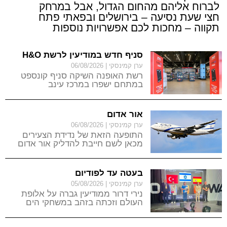
לברוח אליהם מהחום הגדול, אבל במרחק
חצי שעת נסיעה – בירושלים ובפאתי פתח
תקווה – מחכות לכם אפשרויות נוספות
סניף חדש במודיעין לרשת H&O
ערן קמינסקי
06/08/2026
רשת האופנה השיקה סניף קונספט
במתחם ישפרו במרכז עינב
אור אדום
ערן קמינסקי
06/08/2026
התופעה הזאת של נדידת הצעירים
מכאן לשם חייבת להדליק אור אדום
בוהק לכולנו, אלה שנשארים כאן ואינם
מוכנים בעד שום הון שבעולם לארוז
ולעזוב
בעטה עד לפודיום
ערן קמינסקי
05/08/2026
נירי דרור ממודיעין גברה על אלופת
העולם וזכתה בזהב במשחקי הים
התיכון בקיקבוקסינג