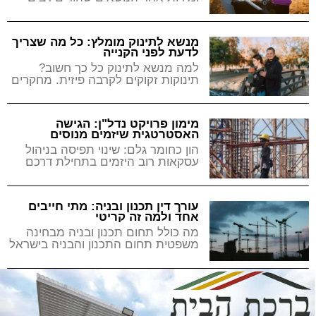
מזניחים בשלב הבחירה הוא משקל
העגלה. עגלה כבדה מדי
מנשא לתינוק מומלץ: כל מה שצריך
לדעת לפני הקנייה
למה מנשא לתינוק כל כך חשוב?
תינוקות זקוקים לקרבה פיזית. מחקרים
בתחום ההתפתחות המוקדמת
מצביעים על כך שמגע רציף עם
מימון פרויקט נדל"ן: הגישה
האסטרטגית שיזמים מנוסים
מאמצים
הון כחומר גלם: שינוי תפיסה בניהול
עסקאות רוב היזמים בתחילת דרכם
שואלים שאלה אחת בלבד: מהי
הריבית הנמוכה ביותר שאפשר
עורך דין תכנון ובניה: מתי חייבים
אחד ולמה זה קריטי
מה כולל תחום תכנון ובניה מבחינה
משפטית תחום התכנון והבניה בישראל
מוסדר בעיקרו על ידי חוק התכנון
והבניה, תשכ"ה–1965, שהוא