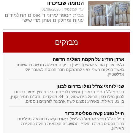
הנחמה שבזיכרון
ערן קמינסקי
01/06/2026
בבית הספר עירוני ד' אופים התלמידים
עוגות ומחלקים אותן מדי שישי
למשפחות השכולות, ובשל הביקוש
הגבוה מה שהתחיל למען הורי הבוגרים
שנפלו התרחב גם למשפחות נוספות
מבזקים
ארדן הודיע על הקמת מפלגה חדשה
גלעד ארדן הודיע אמש (רביעי) כי יקים מפלגה חדשה בראשותו,
כאשר במקום השני צפוי להתמקם חבר הכנסת לשעבר יולי
אדלשטיין.
שני לוחמי צה"ל נפלו בדרום לבנון
דובר צה"ל התיר הבוקר (חמישי) לפרסום כי בפיצוץ מטען בדרום
לבנון נפלו רס"ן הראל בירנשטוק, בן 34 מנוקדים, ורס"ם תמיר וקנין,
בן 33 מאילת. באירוע נפצעו קשה ארבעה לוחמים נוספים.
חייל נפצע קשה מפליטת כדור
חייל צה"ל נפצע אתמול (שלישי) באורח קשה כתוצאה מפליטת
כדור בבסיס במרכז הארץ. המשטרה הצבאית החלה בחקירת
האירוע.