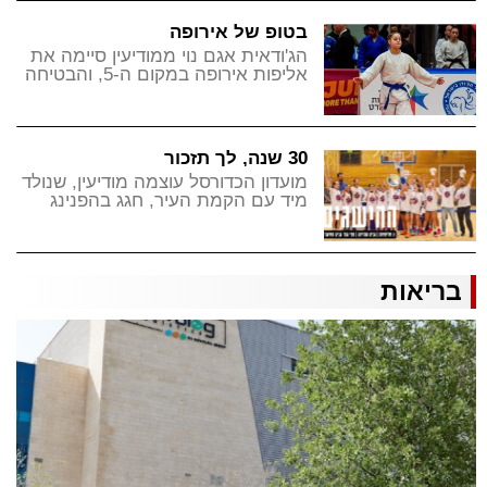
בטופ של אירופה
הג'ודאית אגם נוי ממודיעין סיימה את
אליפות אירופה במקום ה-5, והבטיחה
לעצמה השתתפות באליפות העולם
עד גיל 17
30 שנה, לך תזכור
מועדון הכדורסל עוצמה מודיעין, שנולד
מיד עם הקמת העיר, חגג בהפנינג
סיום עונה עם יואב ויטלם, שגדל
במועדון וכיכב השנה בליגת העל
בריאות