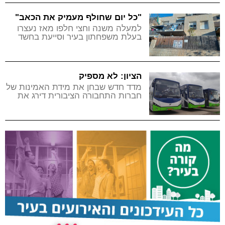
יהודיות בעולם
"כל יום שחולף מעמיק את הכאב"
למעלה משנה וחצי חלפו מאז נעצרו
בעלת משפחתון בעיר וסייעת בחשד
לפגיעה בילדים, ובפרקליטות טרם
התקבלה החלטה האם יוגש נגדן כתב
אישום
הציון: לא מספיק
מדד חדש שבחן את מידת האמינות של
חברות התחבורה הציבורית דירג את
חברת קווים, הפועלת במודיעין
והסביבה, בתחתית הטבלה