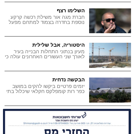
השלימו רצף
חברת מגה אור משילת רכשה קרקע
נוספת בחדרה בצמוד למתחם מפעל
אליאנס שרכשה לפני מספר חודשים,
במטרה להקים את אחת מחוות
השרתים הגדולות בארץ
היסטוריה, אבל שלילית
מעיון בנתוני התחלות הבנייה בעיר
לאורך שני העשורים האחרונים עולה כי
בשנים הקרובות יירשם הרצף הארוך
ביותר עם נתון נמוך של בנייה חדשה
למגורים
הבקשה נדחית
יזמים פרטיים ביקשו להקים במושב
כפר רות קומפלקס חקלאי שיכלול בתי
אריזה, אולם ייעודה המקורי של
הקרקע סיכל את התוכנית