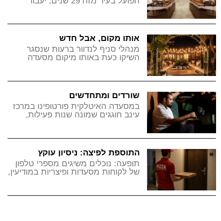
הפועל בעיר מזה 29 שנים, יעבור
בתחילת אוגוסט לפעול בהיכל התרבות
עם תפריט מחודש
אותו מקום, אבל חדש
מנהלי סניף לנדוור ברעות שנסגר
השיקו כעת באותו מיקום מסעדה
חדשה, בקונספט של ביסטרו ים-תיכוני
לא כשר
שורדים ומתחדשים
במסעדה האיטלקית פורטופינו במרכז
עינב חוגגים שמונה שנות פעילות,
ומכוונים כעת לקהלים נוספים מלבד
משפחות
התוספת לפיצה: ניסיון עוקץ
תופעה: נוכלים משיגים מספרי טלפון
של לקוחות מסעדות ופיצריות במודיעין,
ומנסים להוציא מהם את פרטי
האשראי שלהם