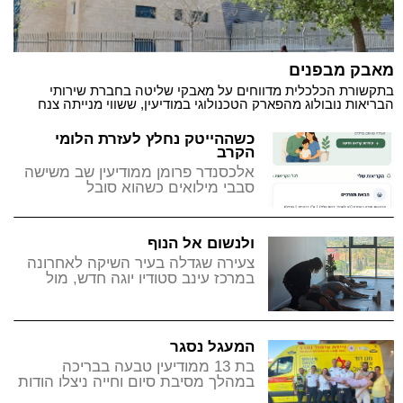
מאבק מבפנים
בתקשורת הכלכלית מדווחים על מאבקי שליטה בחברת שירותי
הבריאות נובולוג מהפארק הטכנולוגי במודיעין, ששווי מנייתה צנח
בשנים האחרונות ב-77%
כשההייטק נחלץ לעזרת הלומי
הקרב
אלכסנדר פרומן ממודיעין שב משישה
סבבי מילואים כשהוא סובל
מפוסט-טראומה, וכעת פיתח
פלטפורמה חדשה שתנסה לסייע דווקא
לבני המשפחות
ולנשום אל הנוף
צעירה שגדלה בעיר השיקה לאחרונה
במרכז עינב סטודיו יוגה חדש, מול
הגבעות והשקיעות, ומסבירה מדוע
מדובר במקום כמותו מודיעין עוד לא
ראתה
המעגל נסגר
בת 13 ממודיעין טבעה בבריכה
במהלך מסיבת סיום וחייה ניצלו הודות
לרופאה וצוות מד"א, והשבוע היא