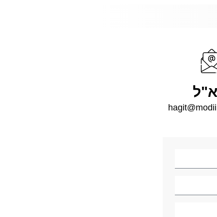
א"ל
hagit@modii