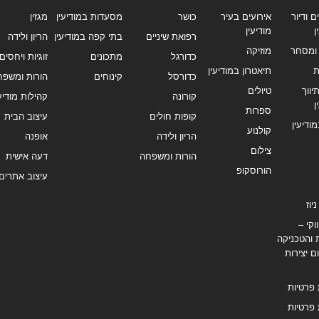
ם ודיור
אירועים בעיר
כושר
מסעדות במודיעין
מגזין
ן
מודיעין
רפואת שיניים
בתי קפה במודיעין
הריון ולידה
ומסחר
מוזיקה
כדורגל
מתכונים
זוגיות ויחסים
ת
תיאטרון במודיעין
כדורסל
קינוחים
הורות ומשפח
ווך
טיולים
קורונה
קהילות מודיעי
ן
ספרות
קופות חולים
עיצוב הבית
מודיעין
קולנוע
הריון ולידה
אופנה
צילום
הורות ומשפחה
דעה אישית
הורוסקופ
עיצוב אתרים
יוז
וקי –
 והטכניקה
ם יצירות
 פרטיות
 פרטיות