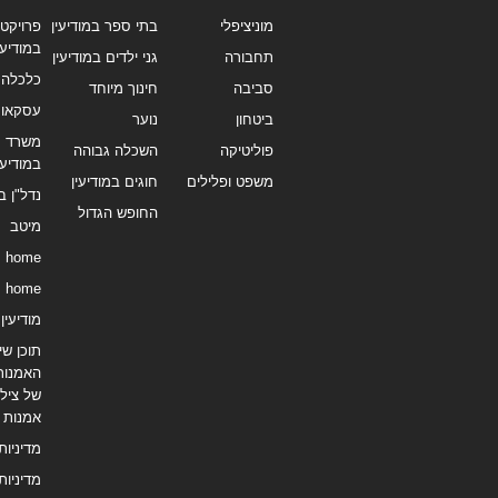
מוניציפלי
בתי ספר במודיעין
פרויקטי
במודיעי
תחבורה
גני ילדים במודיעין
כלכלה 
סביבה
חינוך מיוחד
עסקאו
ביטחון
נוער
משרד תי
פוליטיקה
השכלה גבוהה
במודיעי
משפט ופלילים
חוגים במודיעין
נדל"ן ב
החופש הגדול
מיטב
home
home
מודיעין נ
תוכן שיו
האמנות
של צילו
אמנות
מדיניות
מדיניות