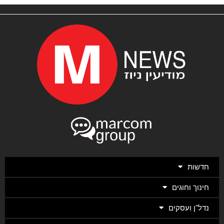
חדשות
חינוך וחוגים
נדל"ן ועסקים