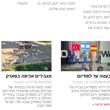
ולמה כדאי לכם לבחור בו
למשרד
נקיטת צעדי
כשיש הבא שלכם
כנית טיפול בפצע
א, ניתן להגן על
י פצעים כרוניים
ואף להציל את
עטה עד לפודיום
מגבירים אכיפה בפארק
05/08/202
אין תגובות
05/08/2026
אין תגובות
ירי דרור ממודיעין גברה על
לאור כמות גדולה במיוחד של
לופת העולם וזכתה בזהב
אורחים מבחוץ שהותירו אחריהם
משחקי הים התיכון
לכלוך רב בפארק ענבה, בעירייה
קיקבוקסינג
הוחלט כי ניידת השיטור העירוני
תפעל בפארק ענבה מדי יום עד
משך קריאה »
סוף הקיץ