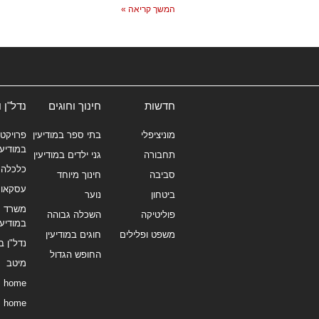
המשך קריאה »
חדשות
חינוך וחוגים
נדל"ן 
מוניציפלי
בתי ספר במודיעין
פרויקטי
במודיעי
תחבורה
גני ילדים במודיעין
כלכלה 
סביבה
חינוך מיוחד
עסקאו
ביטחון
נוער
משרד תי
פוליטיקה
השכלה גבוהה
במודיעי
משפט ופלילים
חוגים במודיעין
נדל"ן ב
החופש הגדול
מיטב
home
home