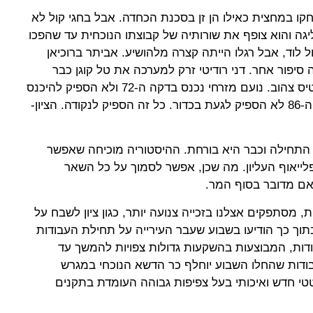
חקו במחצית כאילו הן זן בסכנת הכחדה. אבל בחגי קול לא
גה והוא צופף את שורותיה של קבוצתו הנוכחית עד שהפכו
 לוד, אבל רגלו הייתה קצרה מלהושיע. אביתר ברוכיאן
 סיפור אחר. דני רודיטי זרק למערכה את טל קוגן כבר
בדקה ה-26 וקיבל ממנו תפוקה, כרטיס צהוב. נועם מזרחי נכנס בדקה ה-72 ולא הספיק להיכנס
לפנקס. רועי ארדן שנכנס רק בדקה ה-86 לא הספיק לגעת בכדור. כל זה הספיק לנקודה. הציון-
 התחילה וכבר היא בורחת. ההיסטוריה מוכיחה שאפשר
לייאוף העליון. מה שכן, אפשר לסמוך על כל השאר
 אם מדובר בסוף המר.
, מסתפקים אצלנו בזכייה צנועה יותר, כגון ציון לשבח על
תוך כך הודיעו בשבוע שעבר העירייה על תחילת העבודות
ודות, המבוצעות בהשקעות גדולות צפויות להמשך עד
דות שהחלו השבוע יוחלף כר הדשא הנוכחי במגרש
י חדש ואיכותי בעל צפיפות גבוהה העומדת בתקנים