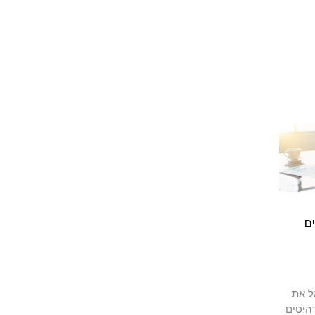
ם
ל את
היטים