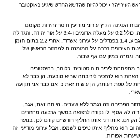
ראש העירייה? • יכול להיות שהדשא החדש שיגיע באוקטובר
ות הפגינה הקיץ עירוני מודיעין חוסר זהירות מקומם
כשניצחה בכל משחקי האימון שערכה, כולל 0:2 על מעלה אדומים ו-3:4 על אור יהודה, והגדילה
לעשות עם שני ניצחונות במסגרת הגביע, 1:4 בפנדלים על עירוני אשדוד, אחרי 2:2 בתום הזמן
ד. אז הבועטת העירונית רכבה על המומנטום למחזור הראשון של
ור. וגמרה במיון עם אף שבור.
זאב מתפתחת ליריבות היסטורית. כלומר, בהיסטוריה
האחת הוא להזכיר ליריבתה שהיא טובעת. הן כבר לא
חת על גופת רעותה, הן עושות זאת כי אם כבר אני תקועה
ארי.
ור הפתיחה וזה נגמר ללא שערים. הייתה זאת, אגב,
ריה לא אסף ולו נקודה לרפואה במשך ארבעה מחזורים
הקווים. אותו דני אותו החליף חודשיים קודם לכן. בנוער
יום הוא מחליף איתו טיפים לשמפו, אבל עירוני מודיעין זה
 שיערות אפורות.