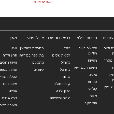
המשך קריאה »
ועסקים
תרבות ובילוי
בריאות וספורט
אוכל ופנאי
מגזין
ם ודיור
אירועים בעיר
כושר
מסעדות במודיעין
מגזין
ן
מודיעין
רפואת שיניים
בתי קפה במודיעין
הריון ולידה
ומסחר
מוזיקה
כדורגל
מתכונים
זוגיות ויחסים
ת
תיאטרון במודיעין
כדורסל
קינוחים
הורות ומשפח
ווך
טיולים
קורונה
קהילות מודיעי
ן
ספרות
קופות חולים
עיצוב הבית
מודיעין
קולנוע
הריון ולידה
אופנה
צילום
הורות ומשפחה
דעה אישית
הורוסקופ
עיצוב אתרים