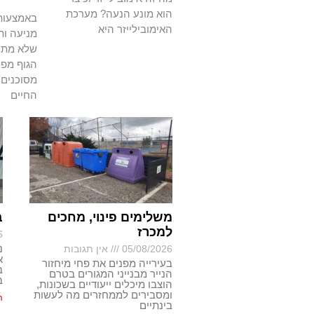
הוא מונע הנעה? מערכת
באמצעות 
האימובילייזר היא
מניעה ות
שלא מתרפ
הגוף מפנ
מסוכנים 
החיים
משלימים פינוי, מחכים
ב
למכרז
6
נ
05/08/2026
אין תגובות
א
בעירייה מפנים את פחי מיחזור
ב
הנייר מבנייני המגורים בטרם
ב
הוצבו מיכלים ייעודיים בשכונות,
ומסבירים לממחזרים מה לעשות
ה
בינתיים