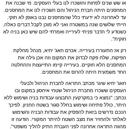
או שש שנים לפחות והושכרו לנו בעלי העסקים. מי שבנה את
המחסנים היתה חברת הניהול והם השכירו לנו את המחסנים.
עד לאחרונה לא ידעתי כלל שהמחסנים נבנו באופן לא חוקי.
הייתי שלושים שנה במשטרה ואני לא מוכן לקבל דברים כאלה.
כשנודע לי הדבר פניתי לעירייה ואמרתי להם שיש כאן בניה לא
חוקית".
רק אז התעוררו בעירייה. אכרם חאג' יחיא, מנהל מחלקת
הפיקוח, שלח פקח לבדוק את המקום וזה אכן גילה את
המחסנים הלא חוקיים. בעירייה קיימו התייעצות וההחלטה
החד משמעית היתה להרוס את המחסנים.
חאג' יחיא שיגר מכתב התראה לחברת הניהול ולבעלי
העסקים ששכרו מחברת הניהול שטחי איחסון במקום ובו
נכתב: "נמצא כי במקרקעין התבצעו עבודות בניה ושימוש ללא
היתר, כולל פתיחה ושימוש בחלל סגור בשטח החניון. לפיכך
הנכם נדרשים בזאת להפסיק את עבודות הבניה והשימוש
לאלתר ולהחזיר את מצב השטח להיתר המקורי. הודעה זו
מהווה התראה אחרונה לפני העברת התיק להליך משפטי".