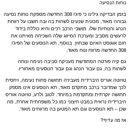
נוחות הנסיעה
בזמן הבדיקה גילינו כי פיג'ו 308 החדשה מספקת נוחות נסיעה
גבוהה מאוד, מכונית שנעים לשהות בה ובה חשבו על רווחת
הנהג והנוחיות שלו. מושבי הרכב רכים והיא כוללת בידוד
לרעשים מסביב ומערכת המיזוג שלה השכיחה מאיתנו את
חום אוגוסט האיום שבחוץ. בנוסף, תא הנוסעים של הפיג'ו
308 החדשה מרווח ונוח מאוד.
גם קיה פורטה המחודשת מעניקה סביבה נעימה ונוחה
לשהות בה, גם עבור הנהג וגם עבור הנוסעים מאחוריו.
טויוטה אוריס היברידית מעבירה תחושה פחות נעימה, ויחסית
לכך שמדובר ברכב מתקדם מאוד, תא הנוסעים אינו מספק
תחושה יוקרתית ומתקדמת במיוחד. לטוב ולרע, טויוטה אוריס
היברידית נראית במבט חיצוני כמו כל משפחתית אחרת, מה
שכן – תא הנוסעים וגם תא המטען בה מרווחים מאוד.
אז מה עדיף?