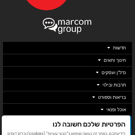
חדשות
חינוך וחוגים
נדל"ן ועסקים
תרבות ובילוי
בריאות וספורט
אוכל ופנאי
מגזין
הפרטיות שלכם חשובה לנו
לידיעתכם, באתר זה נעשה שימוש ב"קבצי עוגיות" (cookies) וכלים דומים
מערכת