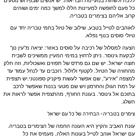
ללכת ולשהות במעיינות הבריאות. יש אנשים שבפירוש נוסעים
כל פעם לחופשה למעיינות הללו למשך כמה ימים ושוהים
קרוב אליהם בצימרים בטבריה.
לאוהבים לטייל בטבע, שילוב של טיול בחמי טבריה יחד עם
טיולי סוסים בנוף נפלא.
הצעה למסלול של רכיבה על סוסים באזור: יציאה מ"עין נון"
לבקעת גינוסר. ניתן לרחוץ במימי המעיין ממשיכים לשבית
חוצה ישראל. יש שם גם פרדס של תפוזים ואשכוליות, וזה חלק
מהחוויה של הטיול. לקטוף ולזלול. רוכבים עד לנחל עמוד עד
למצפה "אירע", שם אפשר לעשות פיקניק ספונטני.יש תצפית
על רמת הגולן והחרמון ויש שם מטעי בננות שאפשר לרכב
בתוכם אל גינוסר. בעונת החורף, מהתצפית אפשר לראות את
השלג.
צימרים בטבריה- הבחירה של כל עם ישראל
עונת האביב והקיץ היא העונה החמה של הצימרים בטבריה.
עם ישראל אוהב לטייל בעונות האלה, מעמיס את כל