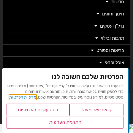
חדשות
חינוך וחוגים
נדל"ן ועסקים
תרבות ובילוי
בריאות וספורט
אוכל ופנאי
מגזין
הפרטיות שלכם חשובה לנו
לידיעתכם, באתר זה נעשה שימוש ב"קבצי עוגיות" (cookies) וכלים דומים
מערכת
כדי לספק חוויית גלישה טובה יותר, תוכן מותאם אישית וניתוחים
סטטיסטיים. למידע נוסף עיינו במדיניות הפרטיות שלנו.
מדיניות הפרטיות
בניית אתרים EMG
קראתי ואני מאשר
דחה עוגיות לא חיוניות
התאמת העדפות
שנו העדפות פרטיות