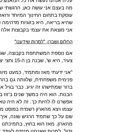
עליה אנחנו נעשה את כל המאמצים. 
מה בעצם אני עושה כאן, הרגשתי שנכ
עוסקת בתחום החינוך המיוחד ורואה 
שהיא בריאה, היא בזוגיות מדהימה וש
אני מוצאת את עצמי בקבוצות אלה 
החלום ושברו, "למרות שידענו"
אם נוספת המשתתפת בקבוצה, שגם ה
צעיר, היא ש', שבנה בן ה-15 וחצי יצא מהארון רשמית כבר בכיתה ח'.
"אני ידעתי מאז ומתמיד, כמעט מיות 
פנימית משפחתית, שלוותה גם בהרב
ברור שמתישהו זה יגיע. כבר בגיל 
הבנות. הוא היה במשך שנים ב'זוז ב
אפשרנו לו להיות כך. זה לא היה ט
עצמו ויצא מהארון רשמית בפוסט מא
שם על כך שתמיד הרגיש שונה, איך
מהארון. מאז הוא בחוץ, בתמיכתנו 
גדול, למרות שאנחנו מנסים לעודד א