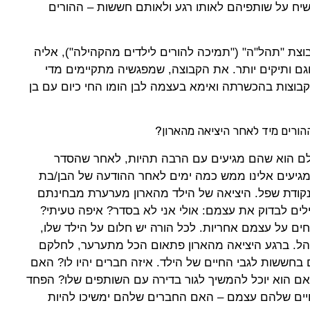
יח על שותפיהם לאותו רגע ולאותם חששות – ההורים
וצת "תהל"ה" ("תמיכה להורים לילדים מהקהילה"), אליה
 וגם ותיקים יותר. את הקבוצה, שמפגשיה מתקיימים מדי
בוצות בהכשרתה ואימא בעצמה לבן הומו החי כיום עם בן
הורים מיד לאחר היציאה מהארון?
ם הוא שהם מגיעים עם הרבה תהיות, לאחר שהסדר
גיעים אלינו ממש כמה ימים לאחר ההודעה של הבן/בת
בנקודת שפל. היציאה של הילד מהארון מערערת מבחינתם
ים לבדוק את עצמם: אולי אני לא בסדר? איפה טעיתי?
ים על עצמם אחריות. לכל הורה יש חלום על הילד שלו,
 ינהל. ברגע היציאה מהארון פתאום הכל מתערער, לחלקם
חששות לגבי החיים של הילד. איזה חברים יהיו לו? האם
ם הוא יוכל להמשיך לגור בדירה עם השותפים שלו? הפחד
יים שלהם עצמם – האם החברים שלהם ימשיכו להיות