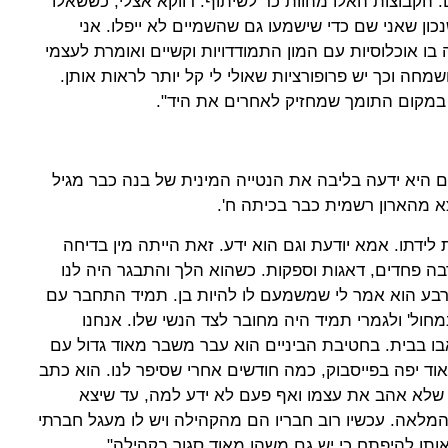
הקבוצות האלו מהוות כר לשיתוף. דווקא אצלי, כששאלו
ון שאני שם כדי שישמעו גם שהשמיים לא ייפלו. אני
בו אוכלוסיות עם המון התמודדויות וקשיים ואומרת לעצמי
מחה וכך יש פרופורציות שאולי לי קל יותר לראות אותן.
במקום התומך שמחזיק לאחרים את היד".
יא ידעה בליבה את הנטייה המינית של בנה כבר מגיל
לידתו. אמא יודעת וגם הוא ידע. זאת הייתה מין בדיחה
ה פחדים, דאגות וספקות. כשהוא הלך והתבגר היה לנו
ארבע הוא אמר לי שמשמעם לו להיות בן. תמיד התחבר עם
מחול' ולגמרי תמיד היה מחובר לצד הנשי שלו. אנחנו
אבו בבית. בחטיבת הביניים הוא עבר משבר מאוד גדול עם
וד יפה בפייסבוק, כמה חודשים אחרי שסיפר לנו. הוא כתב
 שלא אהב את עצמו ואף פעם לא ידע למה, עד שיצא
המלאה. עכשיו רוב חבריו הם מהקהילה ויש לו מעגל חברתי
ותו להיפתח כי יש גם משהו מאוד סגור בקהילה".