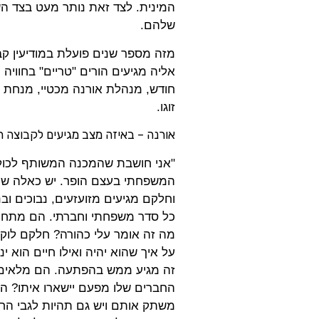
המינית. לצד זאת נותר מעט בצד הש
שלהם.
מזה מספר שנים פועלת במודיעין קב
אליה מגיעים הורים "טריים" בחוויה
חודש, מנהלת אורנה מכטיי, מנחת ק
זוגו.
אורנה – באיזה מצב מגיעים לקבוצה ה
"אני חושבת שהמכנה המשותף לכול
המשפחתי בעצם הופר. יש כאלה שמ
וחלקם מגיעים מזועזעים, נבוכים ו
כל סדר משפחתי וחברתי. הם מתחיל
מה זה אומר עלי כהורה? חלקם לוקח
על איך שהוא יהיה ואילו חיים הוא
זה מגיע ממש בהפתעה. הם מלאים ב
החברים שלו מפעם יישארו איתו? הא
משתק אותם ויש גם תהיות לגבי הח