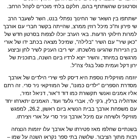
וסרטונים שהשתתף בהם, חלקם בלתי מוכרים לקהל הרחב.
ישתתפו בין השאר שר החינוך נפתלי בנט, השר לשעבר הרב
שי פירון וח"כ מיכל רוזין ממרצ, שהייתה בקשר חברי עם אורבך
למרות חילוקי הדעות. באי הערב יוכלו לצפות בסרטון חדש של
"כאן שיר" עם השיר "בלילה", שמיכל מצאה בכתב ידו של אורי
בין הניירות שהגיעו מלשכתו. ישי ריבו העניק לשיר לחן וביצוע
מרגשים במיוחד, והשיר ייצא לרדיו ביום השנה, בתוכנית של
ירון דקל ועמית סגל בגלי צה"ל.
יוזמה מוזיקלית נוספת היא דיסק לפי שירי הילדים של אורבך
מסדרת הספרים "ילדים כמונו", של המוזיקאי ניר סרי. זה רתם
אליו אמנים ואנשי תקשורת כמו דוד ד'אור, דניאל זמיר,
אודהליה ברלין, ג'קי לוי, אברי גלעד ועוד. האמנים יתארחו יחד
עם משפחת אורבך בבית הנשיא ביום ראשון, 26.2, למפגש
מוזיקלי ולשיחה עם מיכל אורבך וניר סרי על אורי ויצירתו.
בשנתיים שחלפו מאז פטירתו של אורבך עלו יוזמות הנצחה
רבות מתוך הציבור. שלושה בתי ספר נקראו השנה על שמו –