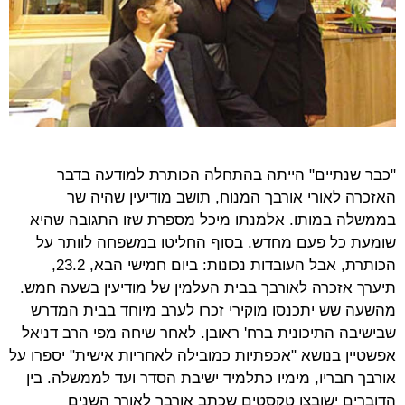
"כבר שנתיים" הייתה בהתחלה הכותרת למודעה בדבר
האזכרה לאורי אורבך המנוח, תושב מודיעין שהיה שר
בממשלה במותו. אלמנתו מיכל מספרת שזו התגובה שהיא
שומעת כל פעם מחדש. בסוף החליטו במשפחה לוותר על
הכותרת, אבל העובדות נכונות: ביום חמישי הבא, 23.2,
תיערך אזכרה לאורבך בבית העלמין של מודיעין בשעה חמש.
מהשעה שש יתכנסו מוקירי זכרו לערב מיוחד בבית המדרש
שבישיבה התיכונית ברח' ראובן. לאחר שיחה מפי הרב דניאל
אפשטיין בנושא "אכפתיות כמובילה לאחריות אישית" יספרו על
אורבך חבריו, מימיו כתלמיד ישיבת הסדר ועד לממשלה. בין
הדוברים ישובצו טקסטים שכתב אורבך לאורך השנים