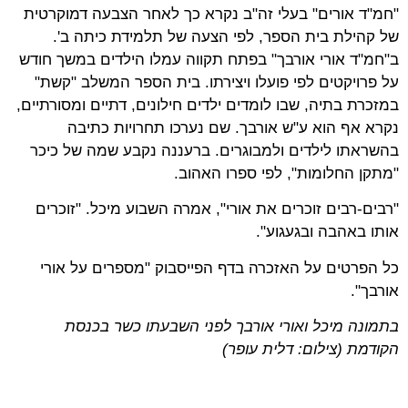
"חמ"ד אורים" בעלי זה"ב נקרא כך לאחר הצבעה דמוקרטית
של קהילת בית הספר, לפי הצעה של תלמידת כיתה ב'.
ב"חמ"ד אורי אורבך" בפתח תקווה עמלו הילדים במשך חודש
על פרויקטים לפי פועלו ויצירתו. בית הספר המשלב "קשת"
במזכרת בתיה, שבו לומדים ילדים חילונים, דתיים ומסורתיים,
נקרא אף הוא ע"ש אורבך. שם נערכו תחרויות כתיבה
בהשראתו לילדים ולמבוגרים. ברעננה נקבע שמה של כיכר
"מתקן החלומות", לפי ספרו האהוב.
"רבים-רבים זוכרים את אורי", אמרה השבוע מיכל. "זוכרים
אותו באהבה ובגעגוע".
כל הפרטים על האזכרה בדף הפייסבוק "מספרים על אורי
אורבך".
בתמונה מיכל ואורי אורבך לפני השבעתו כשר בכנסת
הקודמת (צילום: דלית עופר)