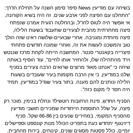
בשיחה עם מודיעין News סיפר סימון השנה על תחילת הדרך:
"התחלנו עם הפיצה לפני ארבע שנים. זה היה בשיא הקורונה,
אי אפשר היה לטוס לחו"ל, ובהחלטה רגעית אמרנו שנפתח
פיצה מחתרתית מהבית לצעירים שתעבוד בשעות הלילה,
פיצה מיוחדת ומגניבה. אחרי שבועיים-שלושה ראינו שזה הולך
טוב והמשכנו לעשות את זה, ואחרי שמונה חודשים פתחתי
פיצרייה בקאנטרי סנטר. המחשבה הייתה לקחת מרכז שננטש
וירד מהתהילה שלו, ולהחזיר אותו לחיים". עוד הוסיף באותה
שיחה כי "אנחנו מאוד מרוצים שרואים הרבה צעירים בסניף
שלנו במודיעין, כי אין הרבה מקומות בעיר שעובדים בשעות
הלילה ונותנים להם מענה. בתור צעיר שגדל במודיעין, תמיד
היה חסר לי מקום כזה".
הסניף החדש, פינת הרחובות רוטשילד ונחלת בנימין, מוכר רק
פיצה, על שלל התוספות הייחודיות שמכירים תושבי מודיעין
מהסניף המקומי, במחירים שנעים בין 66-86 שקל. סניף
דיזינגוף יתחדש כעת בתפריט הכולל מנות קונספט וספיישלים
יומיים, כולל פסטות מסוגים שונים, קינוחים, בירות מהחבית,