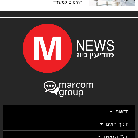
רהיטים למשרד
חדשות
חינוך וחוגים
נדל"ן ועסקים