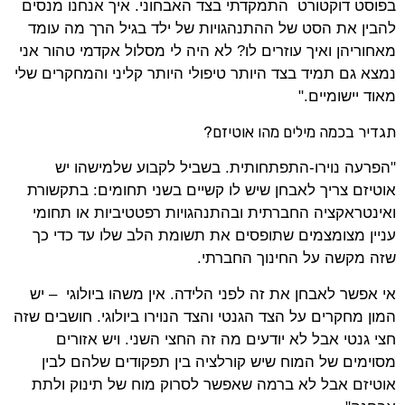
בפוסט דוקטורט התמקדתי בצד האבחוני. איך אנחנו מנסים
להבין את הסט של ההתנהגויות של ילד בגיל הרך מה עומד
מאחוריהן ואיך עוזרים לו? לא היה לי מסלול אקדמי טהור אני
נמצא גם תמיד בצד היותר טיפולי היותר קליני והמחקרים שלי
מאוד יישומיים."
תגדיר בכמה מילים מהו אוטיזם?
"הפרעה נוירו-התפתחותית. בשביל לקבוע שלמישהו יש
אוטיזם צריך לאבחן שיש לו קשיים בשני תחומים: בתקשורת
ואינטראקציה החברתית ובהתנהגויות רפטטיביות או תחומי
עניין מצומצמים שתופסים את תשומת הלב שלו עד כדי כך
שזה מקשה על החינוך החברתי.
אי אפשר לאבחן את זה לפני הלידה. אין משהו ביולוגי – יש
המון מחקרים על הצד הגנטי והצד הנוירו ביולוגי. חושבים שזה
חצי גנטי אבל לא יודעים מה זה החצי השני. ויש אזורים
מסוימים של המוח שיש קורלציה בין תפקודים שלהם לבין
אוטיזם אבל לא ברמה שאפשר לסרוק מוח של תינוק ולתת