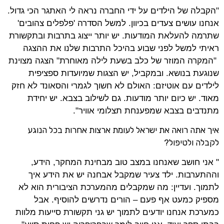
"הקבלה של הילדים על ידי החברה נראה לי האתגר הכי גדול.
אנחנו עושים צעדים בכיוון. למשל הסדרה 'פלפלים צהובים'
שתרמה להעלאת המודעות. יש יותר ייצוג בתרבות ובתקשורת
ראיתי למשל לפני שבוע בהיכל התרבות שלנו את ההצגה
"המקרה המוזר של כלב בשעת לילה מאוחרת" הצגה מצוינת
שנוגעת בנושא. ובמקביל, יש הצגות שמיועדות ספציפית
לילדים עם אוטיזם: האולם לא חשוך לגמרי והסאונד לא חזק
מאוד. יש כיום יותר מודעות. גם לשילוב בצבא. יש יחידת
מתנדבים בצבא שמפענחת תצלומי אוויר".
איך אתה רואה את ישראל לעומת ארצות אחרות בכל הנוגע
לקבלה ולטיפול?
" אני חושב שאנחנו במצב טוב מבחינת המחקר, הידע,
וההתערבות. ילד צעיר שמקבל אבחנה יש את הידע איך
לתמוך. ועדיין: מה שמקבלים מהמערכת הציבורית הוא לא
מספיק כמעט אף פעם – הורים נדרשים להוסיף. אבל
כמערכת אנחנו יודעים לתמוך יש גני תקשורת סייעות מלוות