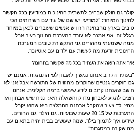
בבתי ספר ועוד. אני חייב לומר שבפריפריה יש פחות סיוע".
קולר גם חולק שבחים לתשתית החינוכית במודיעין בכל הקשור
לחינוך המיוחד: "למודיעין יש שם של עיר עם השירותים הכי
טובים בארץ מהבחינה הזו ויש אנשים שעוברים לכאן במיוחד
בגלל זה. אני אמנם לא עובד במערכת החינוך בעיר אבל
ממה ששמעתי מההורים גני התקשורת טובים המערכת
החינוכית יודעת מה לעשות עם ילדים עם אוטיזם".
איך אתה רואה את העתיד בכל מה שקשור בתחום?
"בעתיד הקרוב אנחנו נמשיך לאבחן לפי התנהגות. אמנם יש
גם חוקרים גנטיים שחוקרים מהזווית של התורשה אבל אני לא
חושב שאנחנו קרובים לידע שימושי ברמה הקלינית. אנחנו
רוצים להגיע לאבחון מדויק והשאלה היא: נניח שיש אבחון ואז
מה? ילד צעיר שמקבל אבחנה ההמלצה היא שהוא יקבל
התערבות של 15 20 שעות שבועיות. גם הילד וגם ההורים.
שידעו איך לתמוך בילד. שמה שעושים בבית יהיה בתאום עם
מה שקורה במסגרות".