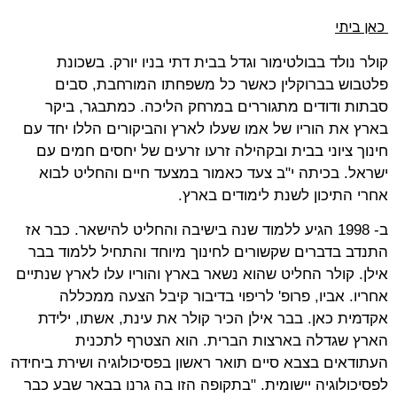
כאן ביתי
קולר נולד בבולטימור וגדל בבית דתי בניו יורק. בשכונת
פלטבוש בברוקלין כאשר כל משפחתו המורחבת, סבים
סבתות ודודים מתגוררים במרחק הליכה. כמתבגר, ביקר
בארץ את הוריו של אמו שעלו לארץ והביקורים הללו יחד עם
חינוך ציוני בבית ובקהילה זרעו זרעים של יחסים חמים עם
ישראל. בכיתה י"ב צעד כאמור במצעד חיים והחליט לבוא
אחרי התיכון לשנת לימודים בארץ.
ב- 1998 הגיע ללמוד שנה בישיבה והחליט להישאר. כבר אז
התנדב בדברים שקשורים לחינוך מיוחד והתחיל ללמוד בבר
אילן. קולר החליט שהוא נשאר בארץ והוריו עלו לארץ שנתיים
אחריו. אביו, פרופ' לריפוי בדיבור קיבל הצעה ממכללה
אקדמית כאן. בבר אילן הכיר קולר את עינת, אשתו, ילידת
הארץ שגדלה בארצות הברית. הוא הצטרף לתכנית
העתודאים בצבא סיים תואר ראשון בפסיכולוגיה ושירת ביחידה
לפסיכולוגיה יישומית. "בתקופה הזו בה גרנו בבאר שבע כבר