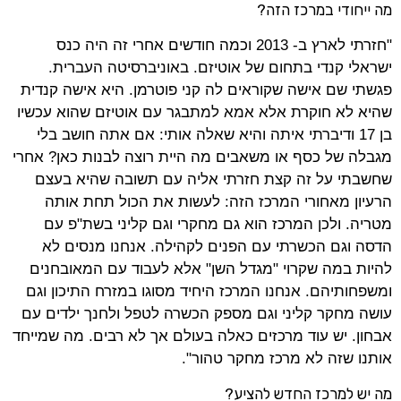
מה ייחודי במרכז הזה?
"חזרתי לארץ ב- 2013 וכמה חודשים אחרי זה היה כנס
ישראלי קנדי בתחום של אוטיזם. באוניברסיטה העברית.
פגשתי שם אישה שקוראים לה קני פוטרמן. היא אישה קנדית
שהיא לא חוקרת אלא אמא למתבגר עם אוטיזם שהוא עכשיו
בן 17 ודיברתי איתה והיא שאלה אותי: אם אתה חושב בלי
מגבלה של כסף או משאבים מה היית רוצה לבנות כאן? אחרי
שחשבתי על זה קצת חזרתי אליה עם תשובה שהיא בעצם
הרעיון מאחורי המרכז הזה: לעשות את הכול תחת אותה
מטריה. ולכן המרכז הוא גם מחקרי וגם קליני בשת"פ עם
הדסה וגם הכשרתי עם הפנים לקהילה. אנחנו מנסים לא
להיות במה שקרוי "מגדל השן" אלא לעבוד עם המאובחנים
ומשפחותיהם. אנחנו המרכז היחיד מסוגו במזרח התיכון וגם
עושה מחקר קליני וגם מספק הכשרה לטפל ולחנך ילדים עם
אבחון. יש עוד מרכזים כאלה בעולם אך לא רבים. מה שמייחד
אותנו שזה לא מרכז מחקר טהור".
מה יש למרכז החדש להציע?