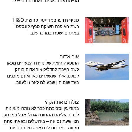
מנייתה צנח בשנים האחרונות ב-77%
סניף חדש במודיעין לרשת H&O
רשת האופנה השיקה סניף קונספט
במתחם ישפרו במרכז עינב
אור אדום
התופעה הזאת של נדידת הצעירים מכאן
לשם חייבת להדליק אור אדום בוהק
לכולנו, אלה שנשארים כאן ואינם מוכנים
בעד שום הון שבעולם לארוז ולעזוב
צולחים את הקיץ
במודיעין וסביבתה כבר לא נותרו מעיינות
לברוח אליהם מהחום הגדול, אבל במרחק
חצי שעת נסיעה – בירושלים ובפאתי פתח
תקווה – מחכות לכם אפשרויות נוספות