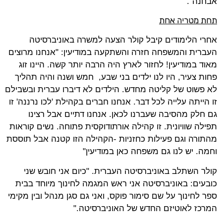
אבחנה".
תחת מטריה אחת
אחרי הלימודים קיבל קולר הצעה למשרה באוניברסיטה
העברית והמשפחה חזרה והשתקעה במודיעין: "אנחנו מרוצים
מאוד במודיעין! לחזור לארץ היה הרבה יותר קשה. היינו זוג
פחות צעיר, היו לנו ילדים בני שבע, חמש ושנה והיה תהליך
לא פשוט של קליטה מחדש. הילדים לא דיברו עברית ובשבילם
זו הייתה עלייה לכל דבר. אנחנו חברים בקהילת 'לכו נרננה' זו
גם חלק מהסיבה שעברנו לכאן. אנחנו דתיים אבל רצינו
תפילה שוויונית. זו קהילה אורתודוקסית פתוחה. נשים קוראות
מהתורה וגם פעילות כחזניות -הקהילה הזו קטנה אבל תוססת
וחמה. יש לנו גם משפחה כאן במודיעין"
קולר השתלב באוניברסיטה העברית. "כיום אני חובש שני
כובעים: באוניברסיטה אני ראש המגמה לחינוך מיוחד בבית
ספר לחינוך על שם סימור פוקס, ואני גם סגן מנהל ובין מקימי
המרכז לאוטיזם החדש של האוניברסיטה."