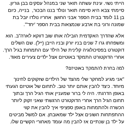
הייתי נשוי. עינת עשתה תואר שני במנהל עסקים בבן גוריון.
סיימתי צבא היא סיימה תואר ונולד בננו הבכור, בנייה, כיום
בן 11 לומד בבית הספר אבני החושן אחריו נולדו יובל בת
שמונה ורוני בת ארבע שנמצאות בבית הספר 'יחד'".
אלא שהדרך האקדמית הובילה אותו שוב דווקא לארה"ב. הוא
ומשפחתו גרו 7 שנים בניו יורק ובניו הייבן (ייל). שם השלים
דוקטורט בפסיכולוגיה קלינית של הילד עם התמחות בגיל הרך.
אחרי הדוקטורט התמקד באוטיזם אצל ילדים צעירים מאוד.
למה בחרת להתמקד באוטיזם?
"אני מגיע למחקר שלי מהצד של הילדים שזקוקים לחינוך
מיוחד. כיצד להבין אותם יותר טוב. לתחום של אוטיזם הגעתי
באופן הדרגתי. היה לי ברור שמעניין אותי הגיל הרך ובתוך
תחום הגיל הרך אחרי הדוקטורט הרגשתי שאני זקוק ליותר
הכשרה ולהתמחות באופן ספציפי איך להבין את קווי
ההתפתחות השונים אצל ילד שמאובחן. אם למשל מביטים
על ילד בן שנתיים אז להבין מה עומד מאחורי הקשיים שלו.