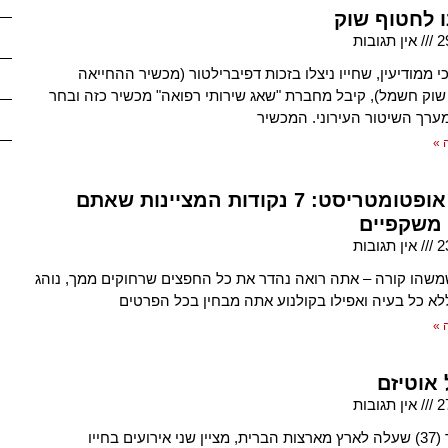
ו לחטוף שוק
2
אין תגובות
 ממודיעין, שחייו ניצלו בזכות דפיברילטור (מכשיר ההחייאה
וק חשמל), קיבל מחברת "שאג שירותי רפואה" מכשיר כזה ובחר
ערך השיטור העירוני. המכשיר
 »
מדריך אופטומטריסט: 7 נקודות המציינות שאתם
 משקפיים
2
אין תגובות
משהו קורה – אתה רואה נהדר את כל החפצים שרחוקים ממך, נוהג
ללא כל בעיה ואפילו בקולנוע אתה מבחין בכל הפרטים
 »
 אוטיזם
2
אין תגובות
ג'ודה קולר (37) שעלה לארץ מארצות הברית, מציין שני אירועים בחייו