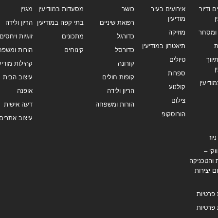
ם ודיור
אירועים בעיר
כושר
מסעדות במודיעין
מגזין
ן
מודיעין
רפואת שיניים
בתי קפה במודיעין
הריון ולידה
ומסחר
מוזיקה
כדורגל
מתכונים
זוגיות ויחסים
ת
תיאטרון במודיעין
כדורסל
קינוחים
הורות ומשפח
ווך
טיולים
קורונה
קהילות מודיעי
ן
ספרות
קופות חולים
עיצוב הבית
מודיעין
קולנוע
הריון ולידה
אופנה
צילום
הורות ומשפחה
דעה אישית
הורוסקופ
עיצוב אתרים
יוז
וקי –
 והטכניקה
ם יצירות
 פרטיות
 פרטיות