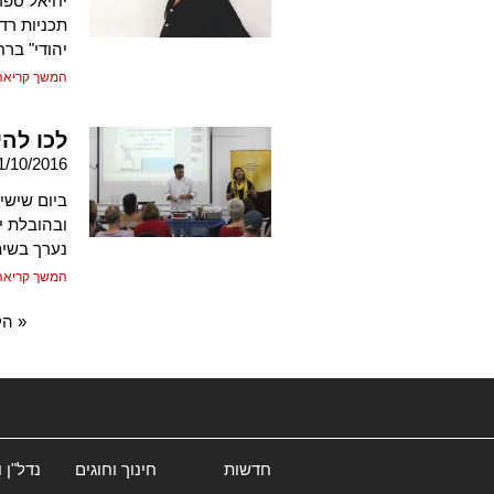
תכניות רדי
יהודי" ברח
המשך קריאה
לכו לה
1/10/2016
ביום שישי
ובהובלת י
נערך בשית
המשך קריאה
« הק
חדשות
חינוך וחוגים
נדל"ן 