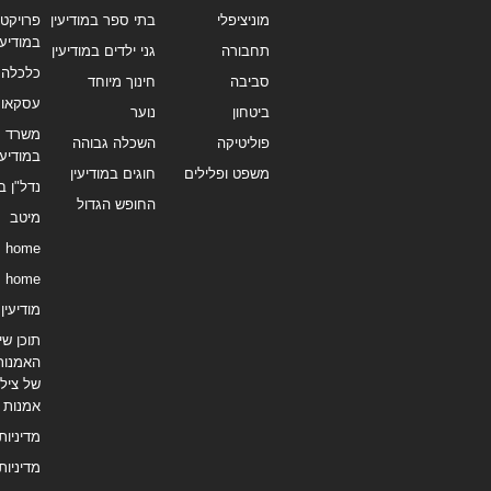
מוניציפלי
בתי ספר במודיעין
פרויקטי
במודיעי
תחבורה
גני ילדים במודיעין
כלכלה 
סביבה
חינוך מיוחד
עסקאו
ביטחון
נוער
משרד תי
פוליטיקה
השכלה גבוהה
במודיעי
משפט ופלילים
חוגים במודיעין
נדל"ן ב
החופש הגדול
מיטב
home
home
מודיעין נ
תוכן שיו
האמנות
של צילו
אמנות
מדיניות
מדיניות