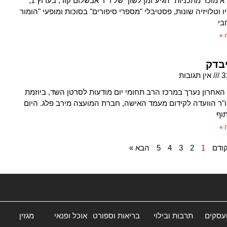
יחיאל ספרא מוכר מתכניות "הגיע זמן לשון" של ד"ר אבשלום קור, בערוץ 1,
ו וטלויזיה שונות, פסטיבלי "מספרי סיפורים" בסוכות ומופעי "הומור
בי
 »
יבדק
3
אין תגובות
 האחרון נערך במרכז הרב תחומי יום מודעות לסרטן השד, ביוזמת
ו"ר הוועדה לקידום מעמד האישה, חברת המועצה מירב פלג. היום
וף
 »
ודם
1
2
3
4
5
הבא »
ועסקים
תרבות ובילוי
בריאות וספורט
אוכל ופנאי
מגזין