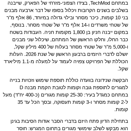
במתחם TechMod, בצידו הצפוני-מזרחי של הפארק, שייבנה
בשלבים בשנים הקרובות ויכלול בסופו של דבר ארבעה מבנים
בני 10 קומות, כיכר מסחר ובילוי גדולה במיוחד, 86 אלף מ"ר
של שטחי משרדים ו-14 אלף מ"ר של שטחי מסחר. בנוסף,
במקום ייבנה חניון בן 1,800 מקומות חניה. העבודות בשטח
כבר החלו, וחלקו הראשון של המתחם, שיכלול שני מבנים
ו-5,000 מ"ר של שטחי מסחר בעלות של 400 מיליון שקל,
יושלם לדברי היזמים ברבעון הראשון של שנת 2026. העלות
הכוללת של הפרויקט צפויה לעמוד על למעלה מ-1.1 מיליארד
שקל.
הבקשה שנידונה בוועדה כוללת תוספת שימוש וזכויות בנייה
למגורים לתוספת גובה וקומות לטובת הקמת מבנה D
במתחם כמגדל בעיר: 25-30 קומות מגורים (כ-400 יח"ד) מעל
ל-2 קומות מסחר ו-3 קומות תעסוקה, ובסך הכל עד 35
קומות.
בתחילת הדיון פתח היזם בדברי הסבר אודות הסיבות בגינן
הוא מבקש לשלב שימושי מגורים בתחום המגרש: חוסר