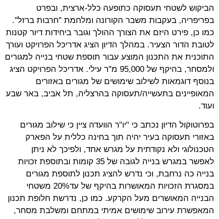
הביקוש לשטחי תעסוקה כתופעה כלל-ארצית, ובפרט
בפריפריה, בעקבות משבר הקורונה ומלחמת "חרבות ברזל".
כמו כן, פירט היזם את הצורך ההולך וגובר ביחידות דיור קטנות
לטובת הדור הצעיר. במהלך הדיון הציג אדריכל הפרויקט ועורך
התוכנית את התכנון המוצע עבור תוספת שטחי בנייה למגורים
ולמסחר, בהיקף של 95,000 מ"ר עילי. אדריכל הפרויקט הציג
בנוסף דוגמאות לשילוב שימושים של מגורים באזורים
המאופיינים בתעשייה/תעסוקה בהרצליה, תל אביב, באר שבע
ועוד.
בפרוטוקול הדיון נכתב כי "יו"ר הוועדה ציין כי שילוב מגורים
באזורי תעסוקה בעיר יהיה תוך בחינה כללית על הפארק
הטכנולוגי ולא נקודתית על מגרש אחד, ולפיכך לא ניתן
לאפשר במגרש בנייה לגובה של 35 קומות ובתוספת זכויות
בנייה כה נרחבת, וכי נדרש להציג תכנון לתוספת מגורים
במסגרת הזכויות המאושרות בהיקף של עד20% משטחי
הבנייה המאושרים מעל הקרקע. כמו כן, נדרשת חלופת תכנון
המאפשרת עירוב שימושים אמיתי במתחם ומשלבת מסחר,