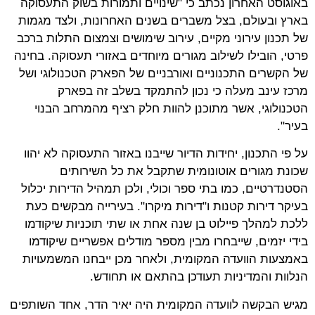
באוגוסט האחרון נכתב כי "שינויים ותמורות בשוק התעסוקה
בארץ ובעולם, בצל משברים בשנים האחרונות, ולצד מגמות
של תכנון עירוני מקיים, עירוב שימושים וצמצום התלות ברכב
פרטי, הובילו לשילוב מגורים מיוחדים באזורי תעסוקה. בחינה
של הקשרים התכנוניים ואורבניים של הפארק הטכנולוגי ושל
מרכז עינב מעלה כי נכון להתמקד בשלב זה בפארק
הטכנולוגי, אשר מתוכנן להוות חלק רציף מהמרחב הבנוי
בעיר".
על פי התכנון, יחידות הדיור שייבנו באזור התעסוקה לא יהוו
שכונת מגורים אוטונומית שתקבל את כל השירותים
הסטנדרטיים, כמו בתי ספר וכולי, ולכן תמהיל הדירות יכלול
בעיקר דירות קטנות ו"דירות מיקרו". בעירייה מבקשים כעת
ללכת למהלך פיילוט בן שנה אחת או שתי תוכניות שיקודמו
בידי יזמים, שייבחרו מבין מספר מודלים אפשריים שיקודמו
באמצעות הוועדה המקומית, ולאחר מכן ייבחנו המשמעויות
הנלוות והמדיניות תעודכן בהתאם או תחודש.
מגיש הבקשה לוועדה המקומית היה יאיר הדר, אחד השותפים