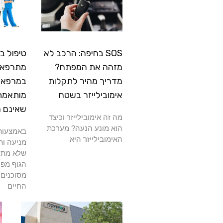
SOS בחיפה: הרכב לא
טיפול ב
מזהה את המפתח?
מתרפא: 
מדריך מהיר לתקלות
במרפאה
אימובילייזר בשטח
מותאמת
שאינם 
מה זה אימובילייזר וכיצד
הוא מונע הנעה? מערכת
באמצעות 
האימובילייזר היא
מניעה ות
שלא מתרפ
הגוף מפנ
מסוכנים 
החיים