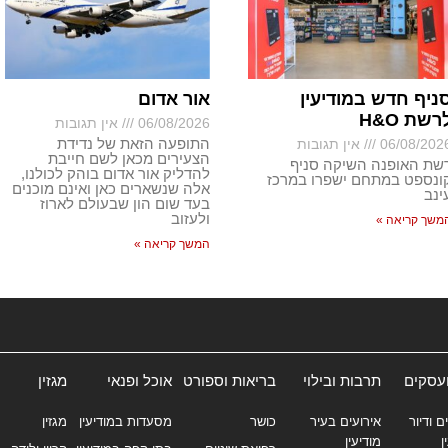
ניף חדש במודיעין
אור אדום
רשת H&O
06/08/2026
אין תגובות
התופעה הזאת של נדידת
06/08/202
אין תגובות
הצעירים מכאן לשם חייבת
שת האופנה השיקה סניף
להדליק אור אדום בוהק לכולנו,
ונספט במתחם ישפרו במרכז
אלה שנשארים כאן ואינם מוכנים
ינב
בעד שום הון שבעולם לארוז
ולעזוב
משך קריאה »
המשך קריאה »
ועסקים
תרבות ובילוי
בריאות וספורט
אוכל ופנאי
מגזין
ם ודיור
אירועים בעיר
כושר
מסעדות במודיעין
מגזין
ן
מודיעין