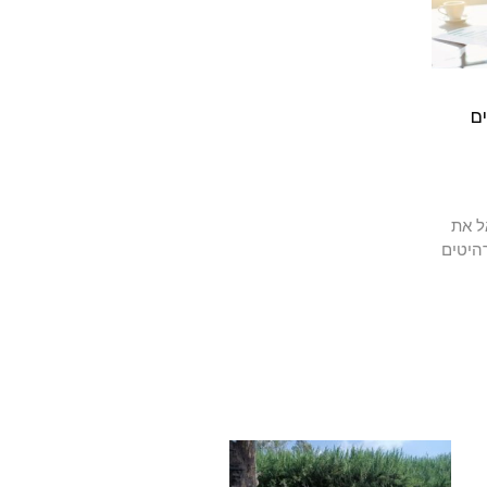
ם
ל את
היטים