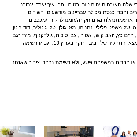
שלנו האזרחים יהיה טוב ובטוח יותר. איך יעבדו עבורנו
ם וחברי כנסת מכילה עבריינים מורשעים, חשודים
 או שמתנהלת נגדם חקירה/זומנו לחקירה/מככבים
של משפט פלילי: נתניהו, מאי גולן, טלי גוטליב, דוד ביטן,
חיים כץ, יואב קיש, ואטורי, צבי סוכות, גולדקנוף, מירי רגב
שאפילו לא זומנה תחקירה בעניין ממצאי התחקיר של רביב דרוקר בערוץ 13. וגם זו רשימה
או חברים במשפחת פשע, ולא רשימת נבחרי ציבור שאנחנו