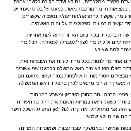
ועדת חקירה ממלכתית, וגם לא ועדת חקירה כלשהי אחרת
י של ה-7 באוקטובר. במציאות חיינו המורכבת מאוד, כמעט על בסיס שעתי יש
ודע מה, שקשור להתראה/התרעה/קונספציה שקשורים
יד נקשרות רמיזות וספקולציות על זהות האשמים.
 שהיה בתפקיד בכיר ביום הארור ההוא לקח אחריות
ית ימים ולילות כדי לשקר/לפברק/ לכסת"ח. והכל כדי
אשמה למה שאירע.
אדם אחד כדי לנסות בכל מחיר לעוות את העובדות ואת
 דבר כאילו הוא לא היה ראש ממשלה בכמעט שני עשורים
ימבצילים חסרי מוח. הוא לפחות בטוח שחצי מהעם הם
היה מאמין הוא הכי מתאים לכהן בתפקיד ראש הממשלה.
י פנימי הרבה יותר מסוכן מאיראן ומשבע החזיתות
ביותר. כשאני רואה במדיות השונות את ההליכה העיוורת
 הזה אני מתחלחל. מה קרה לנו? לאן התפוגג השכל הישר
ד הם שניים ולא שלוש?
בטוח שמישהו בממשלה עובד עבורי, ושמוסדות המדינה