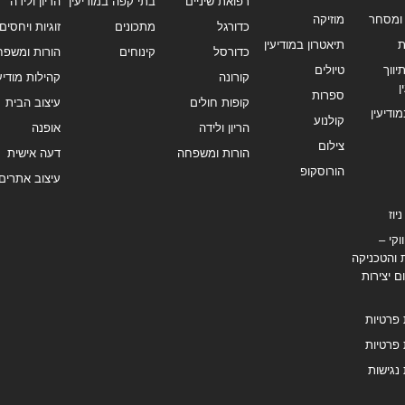
רפואת שיניים
בתי קפה במודיעין
הריון ולידה
ומסחר
מוזיקה
כדורגל
מתכונים
זוגיות ויחסים
ת
תיאטרון במודיעין
כדורסל
קינוחים
הורות ומשפח
ווך
טיולים
קורונה
קהילות מודיעי
ן
ספרות
קופות חולים
עיצוב הבית
מודיעין
קולנוע
הריון ולידה
אופנה
צילום
הורות ומשפחה
דעה אישית
הורוסקופ
עיצוב אתרים
יוז
וקי –
 והטכניקה
ם יצירות
 פרטיות
 פרטיות
נגישות