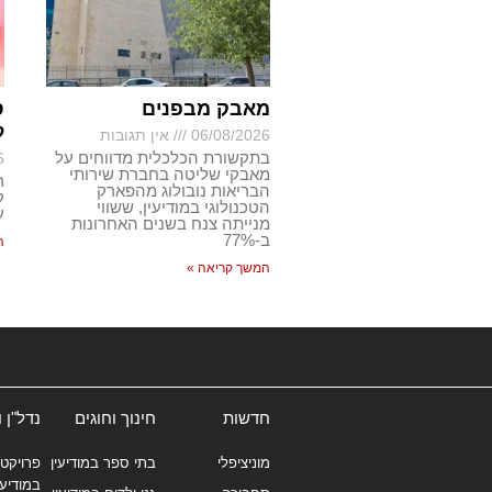
מאבק מבפנים
ס
ל
06/08/2026
אין תגובות
בתקשורת הכלכלית מדווחים על
6
מאבקי שליטה בחברת שירותי
ר
הבריאות נובולוג מהפארק
ק
הטכנולוגי במודיעין, ששווי
ע
מנייתה צנח בשנים האחרונות
ב-77%
ה
המשך קריאה »
חדשות
חינוך וחוגים
נדל"ן 
מוניציפלי
בתי ספר במודיעין
פרויקטי
במודיעי