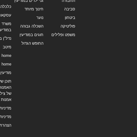
תחבורה
גני ילדים במודיעין
כלכלה 
סביבה
חינוך מיוחד
עסקאו
ביטחון
נוער
משרד תי
פוליטיקה
השכלה גבוהה
במודיעי
משפט ופלילים
חוגים במודיעין
נדל"ן ב
החופש הגדול
מיטב
home
home
מודיעין נ
תוכן שיו
האמנות
של צילו
אמנות
מדיניות
מדיניות
הצהרת 