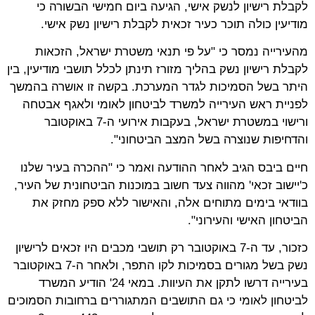
לקבלת רישיון לנשק אישי, הגיעה ביום חמישי הבשורה כי
מודיעין כולה תוכר כעיר זכאית לקבלת רישיון נשק אישי.
מהעירייה נמסר כי "על פי תנאי משטרת ישראל, הזכאות
לקבלת רישיון נשק בהליך מזורז תינתן לכלל תושבי מודיעין, בין
היתר בשל הסמיכות לגדר המערכת. בקשה זו אושרה בהמשך
לפניית ראש העירייה למשרד לביטחון לאומי ולאגף אבטחה
ורישוי במשטרת ישראל, בעקבות אירועי ה-7 באוקטובר
והדחיפות שנוצרה בשל המצב הביטחוני".
חיים ביבס הגיב לאחר ההודעה ואמר כי "ההכרה בעיר שלנו
כ'יישוב זכאי' מהווה צעד חשוב במוכנות הביטחונית של העיר,
בוודאי בימים מתוחים אלה, והאישור ללא ספק מחזק את
הביטחון האישי והעירוני".
כזכור, עד ה-7 באוקטובר רק תושבי מכבים היו זכאים לרישיון
נשק בשל מגורים בסמיכות לקו התפר, ולאחר ה-7 באוקטובר
בעירייה דרשו לתקן את העיוות. במאי 24' הודיע המשרד
לביטחון לאומי כי גם התושבים המתגוררים ברחובות הסמוכים