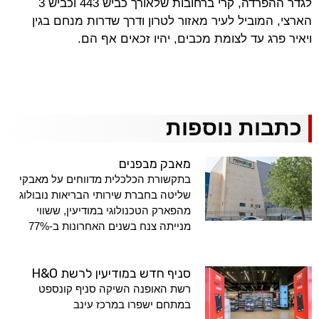
לגדר ההפרדה, קרי ברחובות שלאורך כביש 443 וכביש 3
הארצי, המוביל לעיר מאזור לטרון ודרך שדרות מנחם בגין
ויאיר פרג עד לצומת מכבים, יהיו זכאים אף הם.
כתבות נוספות
מאבק מבפנים
בתקשורת הכלכלית מדווחים על מאבקי
שליטה בחברת שירותי הבריאות נובולוג
מהפארק הטכנולוגי במודיעין, ששווי
מנייתה צנח בשנים האחרונות ב-77%
סניף חדש במודיעין לרשת H&O
רשת האופנה השיקה סניף קונספט
במתחם ישפרו במרכז עינב