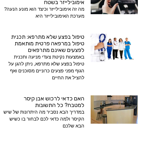
אימובילייזר בשטח
מה זה אימובילייזר וכיצד הוא מונע הנעה?
מערכת האימובילייזר היא
טיפול בפצע שלא מתרפא: תכנית
טיפול במרפאה פרטית מותאמת
לפצעים שאינם מתרפאים
באמצעות נקיטת צעדי מניעה ותכנית
טיפול בפצע שלא מתרפא, ניתן להגן על
הגוף מפני פצעים כרוניים מסוכנים ואף
להציל את החיים
האם כדאי לרכוש אבן קיסר
למטבח? כל התשובות
במדריך הבא נסביר מה היתרונות של שיש
הקיסר ולמה כדאי לכם לבחור בו כשיש
הבא שלכם