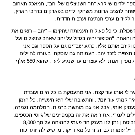
פר ילדים שייקרא "הר השניצלים של יהב", המאכל האהוב
פחה להציב ארונות משחקי ילדים בפארקים ברחבי הארץ,
ר לקידום ערכי הנתינה וערבות הדדית.
השכולה, כי כל פעילות העמותה שהקימו – "יהב – רואים את
והאחר. "הסיפור יהיה בגדול על יהב שאהב שניצלים ועל
 וקירב אותם אליו. כרגע עובדים גם על הספר וגם אני
צפית לזכר יהב. העמותה גם עוסקת בעזרה לחיילים
בודדים. יש לנו עוד 37 ימים לסיום הקמפיין ואנחנו לא עוצרים עד שנגיע ליעד, שהוא 550 אלף
 לי אותו עוד קצת. אני מתעסקת בו כל היום ועובדת
יך קמתי עוד יום?', והתשובה שלי היא העשייה. כל הזמן
מעסיק אותי, אבל אני גם מותשת ברמות. המלחמה נגמרה,
ים לגמרי. את רואה את זה בקמפיינים של גיוסי הכספים.
אנחנו נלחמים על כל שקל. משרד הביטחון נתן לנו מענק חד-פעמי להנצחה על סך 8,000
יל עומדת לבדה, והכל מאוד יקר. מי שיש לה יותר כוח