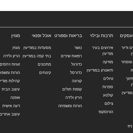
ועסקים
תרבות ובילוי
בריאות וספורט
אוכל ופנאי
מגזין
ם ודיור
אירועים בעיר
כושר
מסעדות במודיעין
מגזין
ן
מודיעין
רפואת שיניים
בתי קפה במודיעין
הריון ולידה
ומסחר
מוזיקה
כדורגל
מתכונים
זוגיות ויחסים
ת
תיאטרון במודיעין
כדורסל
קינוחים
הורות ומשפח
ווך
טיולים
קורונה
קהילות מודיעי
ן
ספרות
קופות חולים
עיצוב הבית
מודיעין
קולנוע
הריון ולידה
אופנה
צילום
הורות ומשפחה
דעה אישית
הורוסקופ
עיצוב אתרים
יוז