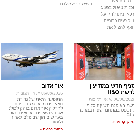
נקיטת צעדי
כשיש הבא שלכם
כנית טיפול בפצע
א, ניתן להגן על
י פצעים כרוניים
ואף להציל את
ניף חדש במודיעין
אור אדום
רשת H&O
06/08/2026
אין תגובות
התופעה הזאת של נדידת
06/08/202
אין תגובות
הצעירים מכאן לשם חייבת
שת האופנה השיקה סניף
להדליק אור אדום בוהק לכולנו,
ונספט במתחם ישפרו במרכז
אלה שנשארים כאן ואינם מוכנים
ינב
בעד שום הון שבעולם לארוז
ולעזוב
משך קריאה »
המשך קריאה »