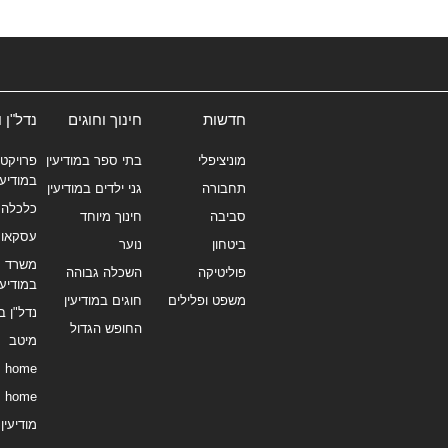
חדשות
חינוך וחוגים
נדל"ן 
מוניציפלי
בתי ספר במודיעין
פרויקטי
במודיעי
תחבורה
גני ילדים במודיעין
כלכלה 
סביבה
חינוך מיוחד
עסקאו
ביטחון
נוער
משרד תי
פוליטיקה
השכלה גבוהה
במודיעי
משפט ופלילים
חוגים במודיעין
נדל"ן ב
החופש הגדול
מיטב
home
home
מודיעין נ