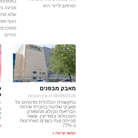
באמצעות 
האימובילייזר היא
מניעה ות
שלא מתרפ
הגוף מפנ
מסוכנים 
החיים
מאבק מבפנים
ס
ל
06/08/2026
אין תגובות
בתקשורת הכלכלית מדווחים על
6
מאבקי שליטה בחברת שירותי
ר
הבריאות נובולוג מהפארק
ק
הטכנולוגי במודיעין, ששווי
ע
מנייתה צנח בשנים האחרונות
ב-77%
ה
המשך קריאה »