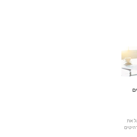
ם
ל את
היטים