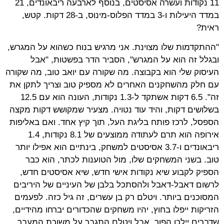
11 נקודות ועשרה אסיסטים, בנוסף לארבעה ריבאונדים, 21
במדד היעילות ו-3 במדד הפלוס-מינוס, ב-28 דקות. קטש,
ראית?
"ההתקדמות שלו מצוינת. אני מרגיש בנוח כשהוא על המגרש,
ובגלל זה הוא על המגרש", הסביר הדר בפשטות, "אבל
העיסוק שלי הוא בקבוצה. מה שקורה עם יואב טוב, מה שקורה
עם חלק מהשחקנים האחרים לא מספיק טוב וצריך לתקן את
זה". 6.5 דקות אשתקד ל-1.3 נקודות, העונה הוא עם 12.5
בשלושים דקות, והיד עוד נטויה. מצעיר שמקושש דקות מקצה
הספסל, לרכז פותח בליגת העל, תוך קיץ אחד. ואם באליפות
אירופה הוא תרם לעתודה ממוצעים של 8.1 נקודות, 1.4
ריבאונדים ו-3.7 אסיסטים למשחק, בינתיים הוא אפילו יותר
טוב. בשני המשחקים שלו, מול הטוענות לכתר, הוא כבר
הספיק לקבוע שיא נקודות אישי חדש, שיא אסיסטים חדש,
לרשום דאבל-דאבל ולהסתכל בלבן של העיניים של היריבים
המסוכנים ביותר. ויטלם רק בן עשרים, זה גיל כזה. לפעמים
הזריקות ייפלו בחוץ, יהיו משחקים שהכדורים יברחו מהידיים,
שדברים יילכו הפוך, אבל ויטלם התגבר על משוכת המעבר