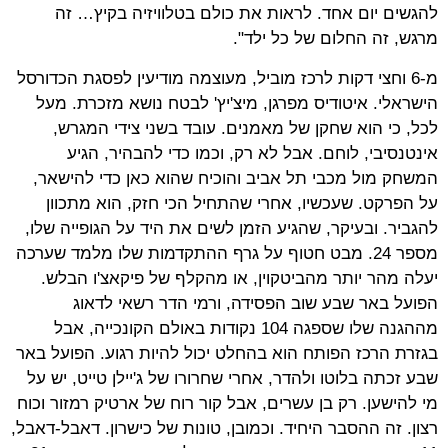
להגשים יום אחד. לראות את כולם בטלוויזיה בקיץ… זה
מרגש, זה החלום של כל ילד".
מ-6 וחצי דקות לרכז מוביל, מעוצמה מודיעין לפסגת הכדורסל
הישראלי. איטודיס מפרגן, מיצ'יץ' לבטח נושא מזכרת. מעל
לכל, כי הוא שחקן של מאמנים. עובד בשני צידי המגרש,
אינטנסיבי, לוחם. אבל לא רק, וכמו כדי להבהיר, הגיע
המשחק מול מכבי תל אביב והוכיח שהוא כאן כדי להישאר,
על הפרקט. שעכשיו, אחרי שהתחיל הכי חזק, הוא מתכוון
להגביר. ובעיקר, שהגיע הזמן לשים את היד על הגופייה שלו,
מספר 24. מבט חטוף על גרף ההתקדמות שלו מלמד שערכה
יעלה מהר יותר מהביטקוין, או מהקלף של פיקאצ'ו הבלש.
הפועל באר שבע שוב הפסידה, ורמי הדר רשאי לדאוג
מההגנה שלו שספגה 104 נקודות באולם הקונכייה, אבל
בגזרת הרכז הפותח הוא בהחלט יכול להיות רגוע. הפועל באר
שבע זכתה בלוטו ולהדר, אחרי שחרורו של ג'יילן טייט, יש על
מי להישען. רק בן עשרים, אבל קור רוח של ארטיק רמזור וכוח
רצון. זה ההסבר היחיד. וכמובן, טונות של כישרון. דאבל-דאבל,