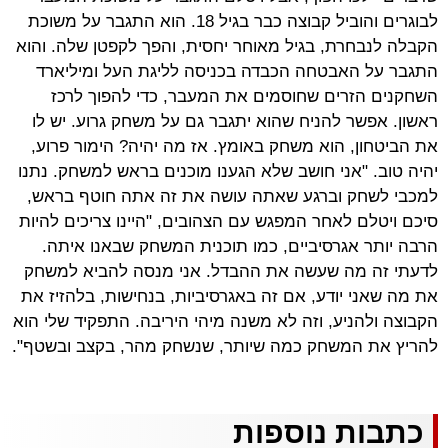
לבוגרים והוביל קבוצה כבר בגיל 18. הוא התגבר על משוכת
הקבלה לנבחרת, בגיל מאוחר יחסית, והפך לקפטן שלה. והוא
התגבר על האבטחה הכבדה בכניסה לליגת העל ומיליארד
השחקנים הזרים שחוסמים את המעבר, כדי להפוך לרכז
ראשון. אפשר להניח שהוא יתגבר גם על משחק גרוע. יש לו
את הביטחון, הוא משחק באומץ. אז מה יהיה? הימור פרוע,
יהיה טוב. "אני חושב שלא הגענו מוכנים בראש למשחק. נתנו
למכבי לשחק וברגע שאתה עושה את זה אתה חוטף בראש,
סיכם ויטלם לאחר המפגש עם הצהובים, "היינו צריכים להיות
הרבה יותר אגרסיביים, כמו תוכנית המשחק שבאנו איתה.
לדעתי זה מה שעשה את ההבדל. אני מנסה להביא למשחק
את מה שאני יודע, אם זה באגרסיביות, בנחישות, בלהזיז את
הקבוצה ולהניע, וזה לא משנה מיהי היריבה. התפקיד שלי הוא
להריץ את המשחק כמה שיותר, שנשחק מהר, בקצב ובשטף".
כתבות נוספות