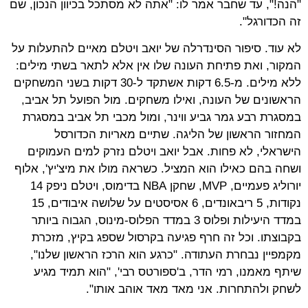
"הנה!", עד שחבר אמר לו: "אתה לא מסתכל בכיוון הנכון, שם
זה הכדורגל".
לא עוד. סיפור הסינדרלה של יואב ויטלם מאיים להתעלות על
המקור, ואת פתיחת העונה שלו אין אלא לתאר בשתי מילים:
ללא מילים. מ-6.5 דקות אשתקד ל-30 דקות בשני המשחקים
הראשונים של העונה, ואילו משחקים. מול הפועל תל אביב,
במסגרת רבע גמר גביע ווינר, ומול מכבי תל אביב במסגרת
המחזור הראשון של הליגה. שתיים מאריות הכדורסל
הישראלי, לא פחות. אבל יואב ויטלם נזרק למים העמוקים
ושחה בהם כאילו הוא המציל. כשראה מולו את מיצ'יץ', אלוף
יורוליג פעמיים, MVP, שחקן NBA בדימוס, ויטלם ניפק 14
נקודות, 5 ריבאונדים, 6 אסיסטים על שלושה איבודים, 15
במדד היעילות ופלוס 3 במדד הפלוס-מינוס, הגבוה ביותר
בקבוצתו. וכל זה חרף פגיעה בקרסול שספג בקיץ, מזכרת
מקמפיין נבחרת העתודה. "כרגע הוא הרכז הראשון שלנו",
שיתף מאמנו, רמי הדר, ב'ספורטס רבי', "הוא תמיד מגיע
לשחק ולהתחרות. אני מאד מאד אוהב אותו".