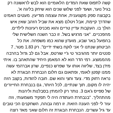
קשה לתפוס שאת המדים הלאומיים הוא לבש לראשונה רק
בגיל נוער, ושעד לפני שלוש שנים הוא שיחק בליגה א',
בקבוצה ספק מקצוענית, אחת עוצמה מודיעין. מעטים האמינו
שהדרך קיימת, אבל ויטלם מצא את שביל הזהב שאין איש
הולך בו. העקבות עדיין טריים והוא מכניס רעיונות לילדים.
מהפכניים. "אני מרגיש בשל. זו כבר השנה השלישית שלי
בהפועל באר שבע, מועדון שהוא כמו משפחה. את כל
הביטחון שנתנו לי אני לוקח בשתי ידיים". רק 1.83 מטר, 7
סנטים יותר מהגיבור טי ג'יי שורטס, אבל גם לב גדול בהרבה
מהממוצע. רמי הדר הוא לא המאמן היחיד שהתאהב בו. איתי
מידן בצד, שליווה אותו עד שפרש כנפיים, שרון אברהמי עשה
ממנו קפטן לאומי, ופתאום גם חלום הנבחרת הבוגרת לא
נראה רחוק מדי. צעד וחצי והוא שם. חובה להודות, בקצב הזה
יהיה לו מקום, תוך שנתיים, לכל היותר, גם בנבחרת החייזרים
של ספייס ג'אם 3. נותר רק להמתין בסבלנות וליהנות
מהתהליך. "בנבחרת העתודה היה לי תפקיד משמעותי, וזה
עזר לי לפני העונה הזאת. זו רמה גבוהה, השחקנים הכי טובים
עד גיל עשרים. הנבחרת הבוגרת זה חלום שאני מאד רוצה