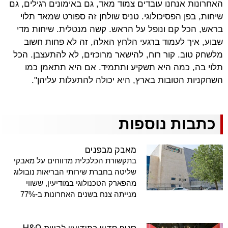
האחרונות אנחנו עובדים צמוד מאד, גם באימונים רגילים, גם
שיחות, בפן הפסיכולוגי. טניס שולחן זה ספורט שמאד תלוי
בראש, הכל קם ונופל על הראש. קשה מנטלית. שיחות מדי
שבוע, איך לעמוד ברגעי הלחץ האלה, זה לא פחות חשוב
מלשחק טוב. קור רוח, להישאר מרוכזים, לא להתעצבן. הכל
תלוי בה, כמה היא תשקיע ותתמיד. אם היא תתאמן כמו
השחקניות הטובות בארץ, היא יכולה להתעלות עליהן".
כתבות נוספות
מאבק מבפנים
בתקשורת הכלכלית מדווחים על מאבקי
שליטה בחברת שירותי הבריאות נובולוג
מהפארק הטכנולוגי במודיעין, ששווי
מנייתה צנח בשנים האחרונות ב-77%
סניף חדש במודיעין לרשת H&O