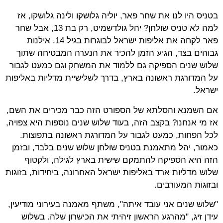
בטניס היו לנו את שחר פאר, יוליה גלושקו ולינה גלושקו, אז
למה לא טניס שולחן? יהל גולדשמיט, רק בת 13, אבל שחר
פאר לקחה את אליפות ישראל לבוגרות בגיל 14. אילנות
גבוהים בצד, הגיע הזמן להכיר את הנערה המבטיחה שתוך
שלוש שנים הספיקה גם ללמוד את המשחק וגם כמעט לגבור
על המדורגת ראשונה בארץ, בדרך לשלישיית מדליות באליפות
ישראל.
אם השמנא והסלתא של הספורט הזה כבר מכירים את השם,
אז מי אנחנו? בקצב הזה, בעוד שלוש שנים נוספות היא צפויה,
לכל הפחות, כמעט לגבור על המדורגת ראשונה בתפוצות.
כאמור, יהל מתאמנת בטניס שולחן שלוש שנים בלבד, ובזמן
הזה היא הספיקה להתמקם שישית בארץ לגילה, ולקטוף
שלוש מדליות ארד באליפות ישראל האחרונה, ביחידות, בזוגות
ובזוגות המעורבים.
"שלוש שנים אני עובד איתה", משתף מאמנה בעירוני מודיעין,
עידן זיג, "מהרגע הראשון זיהיתי את הכישרון שלה. בשלוש