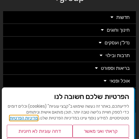
חדשות
חינוך וחוגים
נדל"ן ועסקים
תרבות ובילוי
בריאות וספורט
אוכל ופנאי
מגזין
הפרטיות שלכם חשובה לנו
מערכת
לידיעתכם, באתר זה נעשה שימוש ב"קבצי עוגיות" (cookies) וכלים דומים
כדי לספק חוויית גלישה טובה יותר, תוכן מותאם אישית וניתוחים
סטטיסטיים. למידע נוסף עיינו במדיניות הפרטיות שלנו.
מדיניות הפרטיות
בניית אתרים EMG
קראתי ואני מאשר
דחה עוגיות לא חיוניות