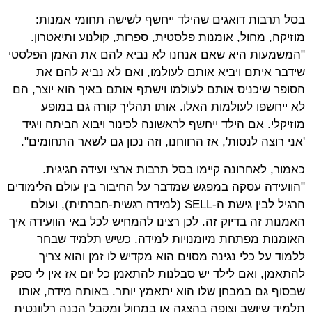
בסל תרבות דואגים שהילד ייחשף לשישה תחומי אמנות:
מוזיקה, מחול, אומנות פלסטית, ספרות, קולנוע ותיאטרון.
"המשמעות היא שאם אנחנו לא נביא להם את האמן הפלסטי
שידבר איתם ויביא אותם לעולמו, ואם לא נביא להם את
הסופר שיכניס אותם לעולמו וישתף אותם באיך הוא יוצר, הם
לא ייחשפו לעולמות האלו. אותו תהליך קורה גם במופע
מוזיקלי. אם הילד ייחשף לראשונה לכינור ויבוא הביתה ויגיד
'אני רוצה לנסות', אז הרווחנו, וזה נכון גם לשאר התחומים".
כאמור, לאחרונה קיימו בסל תרבות ארצי ועידה חגיגית.
"הוועידה עסקה במפגש שמדבר על החיבור בין עולם הלימודים
הרגיל לבין גישת ה-SELL (למידה רגשית-חברתית), ועולם
האמנות זה בדיוק זה. לכן רצינו להמחיש לכל באי הוועידה איך
האומנות מפתחת מיומנויות למידה. כשיש תלמיד שבחר
ללמוד על כלי נגינה מסוים הוא מקדיש לו זמן והוא צריך
להתאמן, ואם לילד יש סבלנות להתאמן כל יום אז אין לי ספק
שבסוף גם במבחן שלו הוא יתאמץ יותר. באותה מידה, אותו
תלמיד שיושב וצופה בהצגה או במחול ומקבל הכנה רלוונטית