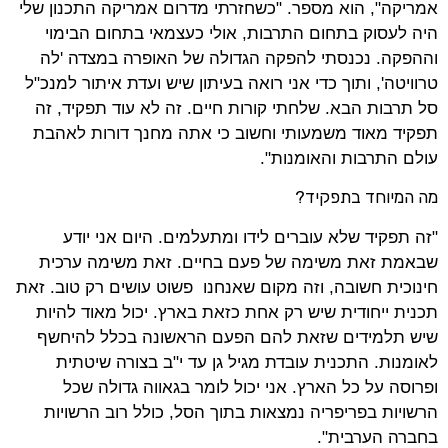
אמריקה", הוא מספר. "כשחזרתי מדרום אמריקה התכנון שלי
היה לעסוק בתחום התרבות, אולי כעצמאי בתחום הבימוי
וההפקה. נכנסתי להפקה הגדולה של האופרה במצדה 'לה
טרוויטה', ותוך כדי אני רואה בעיתון שיש ועדת איתור למנכ"ל
סל תרבות הבא. שלחתי קורות חיים. זה לא עוד תפקיד, זה
תפקיד מאוד משמעותי וחשוב כי אתה מחנך דורות לאהבת
עולם התרבות והאומנות".
מה המיוחד בתפקיד?
"זה תפקיד שלא עוברים לידו ומתעלמים. היום אני יודע
שבאמת זאת משימה של פעם בחיים. זאת משימה ערכית
חינוכית חשובה, וזה מקום שאנחנו פשוט עושים רק טוב. זאת
תכנית ייחודית שיש רק אחת כזאת בארץ. יכול מאוד להיות
שיש תלמידים שזאת להם הפעם הראשונה בכלל להיחשף
לאומנות. התכנית עובדת מגיל גן עד י"ב בצורה שיטתית
ופרוסה על כל הארץ. אני יכול לומר בגאווה גדולה שכל
הרשויות בפריפריה נמצאות בתוך הסל, כולל רוב הרשויות
בחברה הערבית".