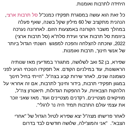
היחידה לתרבות ואומנות.
כל זאת הוא עושה במסגרת תפקידו כמנכ"ל
סל תרבות ארצי
,
הנהנית מתקציב של 60 מיליון שקל בשנה, שאף פעלה
במהלך משבר הקורונה באמצעות הזום. לאחרונה נערכה
ביוזמת סל תרבות ארצי ועידת סלת"א (סל תרבות ארצי)
2022, שזכתה להצלחה והפכה למפגש השנתי הגדול ביותר
של אנשי חינוך, תרבות ואומנות.
שפירא, בן 52 ואב לשלושה, מתגורר במודיעין מאז שנותיה
הראשונות, עוד במילניום הקודם. אל תפקידו הנוכחי הגיע לפני
כשמונה שנים, לאחר שירות קבע בצה"ל. "הייתי בחיל חינוך
במגוון תפקידי תרבות, בידור וחינוך לתרבות, אם זה אחראי על
הלהקות הצבאיות, על ההפקות הגדולות, תיאטרון צה"ל,
מוזיקאים מצטיינים, רקדנים מצטיינים ועוד. מאז שאני זוכר
את עצמי עולם התרבות תמיד היה נר לרגלי".
לאחר פרישתו מצה"ל יצא שפירא לטיול הגדול של "אחרי
הצבא". "אני והמוצ'ילה, שלושה חודשים לבד בדרום