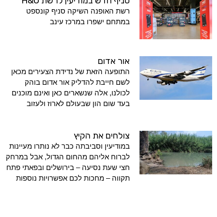
סניף חדש במודיעין לרשת H&O
רשת האופנה השיקה סניף קונספט
במתחם ישפרו במרכז עינב
אור אדום
התופעה הזאת של נדידת הצעירים מכאן
לשם חייבת להדליק אור אדום בוהק
לכולנו, אלה שנשארים כאן ואינם מוכנים
בעד שום הון שבעולם לארוז ולעזוב
צולחים את הקיץ
במודיעין וסביבתה כבר לא נותרו מעיינות
לברוח אליהם מהחום הגדול, אבל במרחק
חצי שעת נסיעה – בירושלים ובפאתי פתח
תקווה – מחכות לכם אפשרויות נוספות