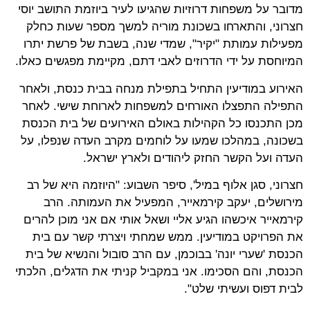
מדובר על משפחות דרוזיות שהגיעו לעיר ביוזמת התושב יוסי
חצרוני, והתארחו בשכונת מוריה למשך מספר שעות כחלק
מפעילות עמותת "יקיר", שמדי שנה, בשבת של פרשת יתרו
המיוחסת על ידי הדרוזים לאבי דתם, מקיימת מפגשים כאלו.
האירוע במודיעין התחיל בתפילת מנחה בבית כנסת, ולאחר
התפילה התפצלו האורחים למשפחות לארוחת שישי. לאחר
מכן התכנסו כל הקהילות באולם האירועים של בית הכנסת
בשכונה, במהלכו שמעו על לוחמים מקרב העדה שנפלו, על
העדה ועל הקשר החזק ליהודים ולארץ ישראל.
חצרוני, סגן אלוף במיל', סיפר השבוע: "היוזמה היא של רב
מירושלים, יעקב קירמאייר, המפעיל את העמותה. הרב
קירמאייר איכשהו הגיע אליי ושאל אותי אם אני מוכן להרים
את הפרויקט במודיעין. ממש שמחתי ויצרתי קשר עם בית
הכנסת 'שערי יונה' בבוכמן, עם הרב סובול והנשיא של בית
הכנסת, והם הסכימו. אני במקביל קניתי את הדגלים, הלכתי
לבית דפוס ועשיתי שלט".