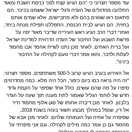
עוד מספר חצרוני כי "הם הגיעו קצת לפני כניסת השבת ומאוד
התלהבו מהדגלים של העדה ודגלי ישראל ששמנו בכיכר. הם
פתאום ראו שגאים בהם ולא מתביישים, אלא שמים אותם
בחזית. הם הגיעו לבית הכנסת, התפללנו תפילת מנחה ביחד,
ואחרי דברי הרב הגיע ראש העירייה שדיבר מאוד יפה על
פרשת השבוע ועל החיבור של העדה הדרוזית למדינת ישראל
ועל ברית האחים. לאחר מכן נתנו לשייח אחמד אבו מחמוד
לעלות ולדבר, והוא אמר דברי טעם לקהילה על החיבור
בינינו".
אל האירוע בערב הגיעו קרוב ל-500 משתתפים, מספר חצרוני.
"זה היה נראה כמו ביום כיפור, הכל היה מלא. כמה מהדרוזים
סיפרו על מה שהם עושים, כולל אחד שסיפר על הקמת גדוד
חדש של לוחמי הגליל שאמור לתת מענה תוך שעה על הגדר
בלבנון. לאחר מכן דיברה אחותו של סגן-אלוף מחמוד ח'יר
אל-דין, שנפל במהלך מבצע חשאי בעזה בשנת 2018,
שסיפרה על אחיה ועל העמותה שלהם. לאחר מכן אבא של
מחמוד גם כן אמר כמה מילים לקהילה, וגם אני סיפרתי על