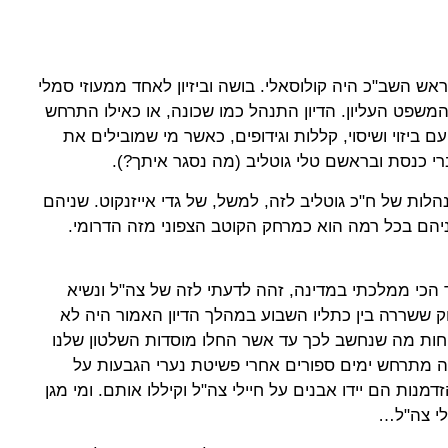
ראש השב"כ היה קולוסאלי. בושה וביזיון לאחד ממעוזי סמלי
משפט העליון. הדיון התנהל כמו שכונה, או כאילו התרחש
ם ביזוי ושיסוי, קללות וגידופים, כאשר מי שמובילים את
 כנסת ובראשם טלי גוטליב (מה נסגר איתך?).
הלות של ח"כ גוטליב לזה, למשל, של גדי אייזנקוט. שניהם
ניהם בכל רמה הוא כמרחק הקוטב הצפוני מזה הדרומי.
 הכי ממלכתי במדינה, זהה לדעתי לזה של צה"ל ונשיא
ק ששררה בין כתליו השבוע במהלך הדיון האמור היה לא
פחות מה שנחשב לכך עד אשר החלו מוסדות השלטון שלנו
ה מתרחש ימים ספורים אחרי פשיטת נערי הגבעות על
מנות הם יידו אבנים על חיילי צה"ל וקיללו אותם. ומי מגן
לי צה"ל…