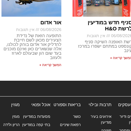
ניף חדש במודיעין
אור אדום
רשת H&O
06/08/2026
אין תגובות
התופעה הזאת של נדידת
06/08/202
אין תגובות
הצעירים מכאן לשם חייבת
שת האופנה השיקה סניף
להדליק אור אדום בוהק לכולנו,
ונספט במתחם ישפרו במרכז
אלה שנשארים כאן ואינם מוכנים
ינב
בעד שום הון שבעולם לארוז
ולעזוב
משך קריאה »
המשך קריאה »
ועסקים
תרבות ובילוי
בריאות וספורט
אוכל ופנאי
מגזין
ם ודיור
אירועים בעיר
כושר
מסעדות במודיעין
מגזין
ן
מודיעין
רפואת שיניים
בתי קפה במודיעין
הריון ולידה
ומסחר
מוזיקה