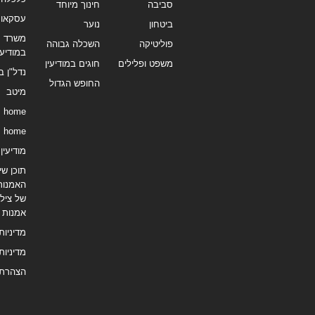
סביבה
חינוך מיוחד
עסקאו
ביטחון
נוער
משרד תי
פוליטיקה
השכלה גבוהה
במודיעי
משפט ופלילים
חוגים במודיעין
נדל"ן ב
החופש הגדול
מיטב
home
home
מודיעין נ
תוכן שיו
האמנות
של צילו
אמנות
מדיניות
מדיניות
הצהרת 