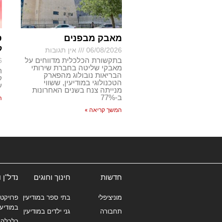
מאבק מבפנים
ס
ל
06/08/2026
אין תגובות
בתקשורת הכלכלית מדווחים על
6
מאבקי שליטה בחברת שירותי
ר
הבריאות נובולוג מהפארק
ק
הטכנולוגי במודיעין, ששווי
ע
מנייתה צנח בשנים האחרונות
ב-77%
ה
המשך קריאה »
חדשות
חינוך וחוגים
נדל"ן 
מוניציפלי
בתי ספר במודיעין
פרויקטי
במודיעי
תחבורה
גני ילדים במודיעין
כלכלה 