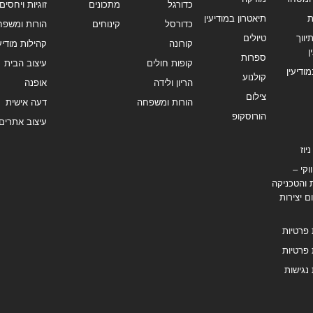
כדורגל
מתכונים
זוגיות ויחסים
ת
תיאטרון במודיעין
כדורסל
קינוחים
הורות ומשפח
ווך
טיולים
קורונה
קהילות מודיעי
ן
ספרות
קופות חולים
עיצוב הבית
מודיעין
קולנוע
הריון ולידה
אופנה
צילום
הורות ומשפחה
דעה אישית
הורוסקופ
עיצוב אתרים
יוז
וקי –
 והטכניקה
ם יצירות
 פרטיות
 פרטיות
נגישות