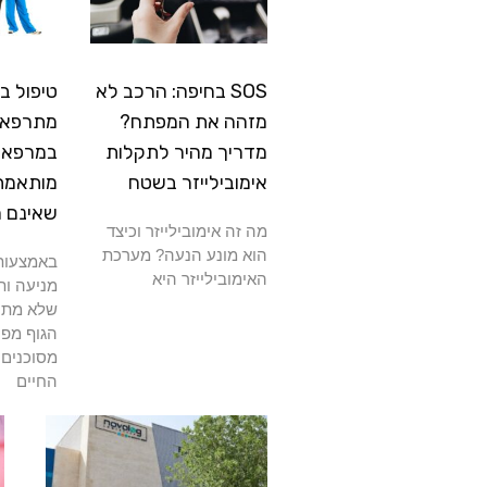
SOS בחיפה: הרכב לא
טיפול ב
מזהה את המפתח?
מתרפא: 
מדריך מהיר לתקלות
במרפאה
אימובילייזר בשטח
מותאמת
שאינם 
מה זה אימובילייזר וכיצד
הוא מונע הנעה? מערכת
באמצעות 
האימובילייזר היא
מניעה ות
שלא מתרפ
הגוף מפנ
מסוכנים 
החיים