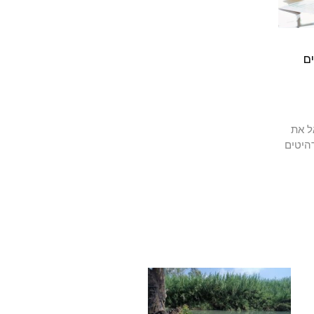
ם
ל את
היטים