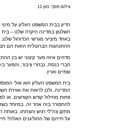
צילום מסך: כאן 11
הדיון בבית המשפט העליון על מינוי 
השלטון במדינה היקרה שלנו – בית ה
באחד מיציעי מגרשי הכדורגל שלנו, ע
ההתנהגות הברוטלית הזאת הם חברי
מדהים איזה פער קיצוני יש בין ההתנ
חברי כנסת, נבחרי ציבור, והפער בי
שמיים וארץ.
בית המשפט העליון הוא אולי המוסד
המדינה, ולכן לראות את אווירת השו
פחות מחילול קודש הקודשים. או ל
להתפורר בזה אחר זה. במיוחד כשז
מתקן צה"לי רגיש והצתתו. באותה הזד
על חייהם של החוליגנים האלה? חיי