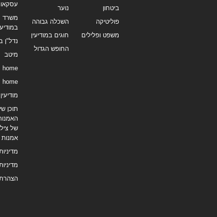
עסקאו
ביטחון
נוער
משרד תי
פוליטיקה
השכלה גבוהה
במודיעי
משפט ופלילים
חוגים במודיעין
נדל"ן ב
החופש הגדול
מיטב
home
home
מודיעין נ
תוכן שיו
האמנות
של צילו
אמנות
מדיניות
מדיניות
הצהרת 