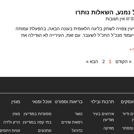
נמנע, השאלות נותרו
0
אין תגובות
דיעין צפויה לשחק בליגה הלאומית בעונה הבאה, בהפעלת עמותה
מוד מנכ"ל החכ"ל לשעבר. עם זאת, העירייה לא הגדילה את
 »
« הקודם
1
2
הבא »
ועסקים
תרבות ובילוי
בריאות וספורט
אוכל ופנאי
מגזין
ם ודיור
אירועים בעיר
כושר
מסעדות במודיעין
מגזין
ן
מודיעין
רפואת שיניים
בתי קפה במודיעין
הריון ולידה
ומסחר
מוזיקה
כדורגל
מתכונים
זוגיות ויחסים