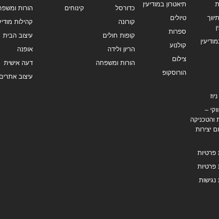
ת
תיאטרון במודיעין
כדורסל
קינוחים
הורות ומשפח
ווך
טיולים
קורונה
קהילות מודיעי
ן
ספרות
קופות חולים
עיצוב הבית
מודיעין
קולנוע
הריון ולידה
אופנה
צילום
הורות ומשפחה
דעה אישית
הורוסקופ
עיצוב אתרים
יוז
וקי –
 והטכניקה
ם יצירות
 פרטיות
 פרטיות
נגישות