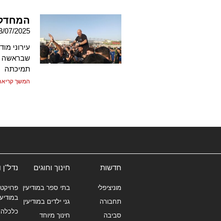
המחדל 
3/07/2025
עירוני מו
שבראשה יע
תמיכתה
המשך קריאה
חדשות
חינוך וחוגים
נדל"ן 
מוניציפלי
בתי ספר במודיעין
פרויקטי
במודיעי
תחבורה
גני ילדים במודיעין
כלכלה 
סביבה
חינוך מיוחד