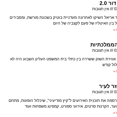
ר 2.0
0
אין תגובות
יר אריאל השיקו לאחרונה מעדניית בוטיק בשכונת מורשת, ומסבירים
בין האיטליז של פעם לקצביה של היום
 »
הממלכתיות
0
אין תגובות
אווירת השוק ששררה בין כתלי בית המשפט העליון השבוע היה לא
ול קודש
 »
ר לעיר
0
אין תגובות
רסמה את תוכנית האירועים ל"קיץ מודיעיני", שיכלול הופעות, מתחם
וער, הקרנות סרטים, אירועי ספורט, קמפינג משפחות ועוד
 »