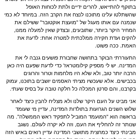
בתוקף להתייאש, להרים ידיים ולתת לכוחות האופל
שהשתלטו עלינו מתוכנו לנצח את הקרב הזה. במיוחד לא כמי
שנמנה עם אותו מעגל של "מועצת אוקטובר" ששילם את
המחיר היקר ביותר, שתובעים, ובצדק שאין למעלה ממנו,
להקים ועדת חקירה ממלכתית למטרה אחת: לדעת את
האמת. ככה פשוט.
התעוררתי הבוקר בתחושה שחבורת פושעים גנבה לי את
המדינה. יש לי מספיק קילומטראז' כדי לדעת שפעם היה כאן
הרבה יותר טוב, ולא שלא היו מלחמות וטרור והרוגים
בכבישים. אלא שעכשיו מציתי האסמים יושבים בתוכנו, עמוק
בקרבנו, והם סרטן המכלה כל חלקה טובה על בסיס שעתי.
אני מביט על העם היקר שלנו ולא מצליח להבין כיצד לאחר
שלוש השנים הגרועות בתולדות המדינה, עדיין מי שעומד
בראשה הוא "המועמד המוביל לתפקיד ראש הממשלה". מה
שנותר זה להחליף את העם, וזה לא יקרה לעולם. נשגב
מבינתי כיצד כמחצית מתושבי המדינה עדיין רואים באיש הזה