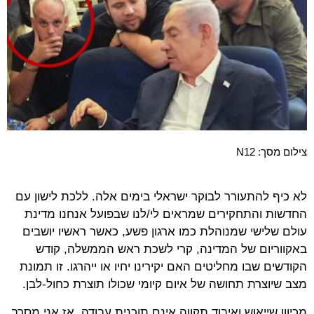
צילום מסך: N12
לא כיף להתעורר לבוקר ישראלי בימים אלה. ללכת לישון עם
החדשות והתחקירים שמראים לי/לנו שבפועל אנחנו מדינת
עולם שלישי שמנוהלת כמו ארגון פשע, כאשר ראשיו יושבים
באקווריום של המדינה, קרי לשכת ראש הממשלה, קודש
הקודשים שבו מחליטים האם יקירינו יחיו או ייהרגו. זו תמונת
מצב שיוצרת תחושה של איום קיומי שכולו תוצרת כחול-לבן.
מכיוון שייאוש ואיבוד תקווה אינם תוכנית עבודה, אז אני מסרב