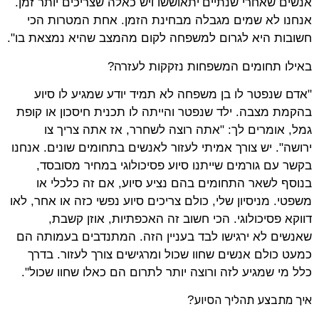
אנשים שאחרי שנתיים
יתאוששו ויש כאלה שצריכים יותר זמן.
אנחנו לא שמים מגבלה מבחינת הזמן. אחת המטרות הכי
חשובות היא לגרום למשפחה לקום מהמצב שהיא נמצאת בו".
באילו תחומים המשפחות נזקקות לעזרה?
"אדם שנפטר לו בן משפחה לא תמיד יודע שמגיע לו סיוע
בהקמת מצבה. ילד שנפטר והייתה לו תכנית חיסכון או קופת
גמל, אומרים לך: "אתה רוצה לשחרר, אז אתה צריך צו
ירושה". יש צורך אמיתי לעזור לאנשים בתחומים שונים. אנחנו
בקשר עם גורמים שייתנו סיוע פסיכולוגי במחיר מסובסד,
בנוסף לשאר התחומים בהם נציע סיוע, אם זה כלכלי או
משפטי. מניסיון שלי, כולם צריכים סיוע נפשי כזה או אחר, לאו
דווקא פסיכולוגי. הכי חשוב זה האכפתיות, אוזן קשבת,
שאנשים לא ירגישו לבד בעניין הזה. המתנדבים בעמותה הם
כמעט כולם אנשים שחוו שכול ומרגישים צורך לעזור. בדרך
כלל מי שמגיע לזה ורוצה יותר לתרום הם כאלו שחוו שכול".
איך מתבצע תהליך הסיוע
?