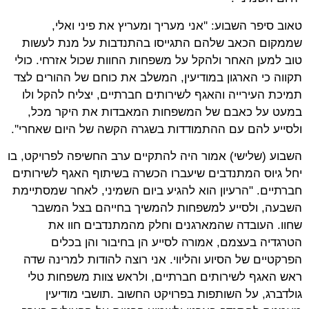
טאוב סיפר השבוע: ''אני מעריך ומעריץ את פיני ואלי,
שממקום הכאב שלהם התגייסו בהתנדבות על מנת לעשות
טוב למען האחר ולהקל על משפחות החוות שכול אזרחי. כולי
תקווה כי הארגון במודיעין, המשלב את כוחם של ההורים לצד
תמיכת העירייה והאגף לשירותים חברתיים, יצליח להקל ולו
במעט על כאבם של המשפחות המאבדות את היקר מכל,
ולסייע להם עם ההתמודדות בשגרה הקשה של היום שאחרי''.
השבוע (שלישי) אמור היה להתקיים ערב החשיפה לפרויקט, בו
יחל גיוס המתנדבים שיעברו הכשרה בשיתוף האגף לשירותים
חברתיים. "הרעיון הוא להגיע ביום השמיני, לאחר שמסתיימת
השבעה, ולסייע למשפחות להמשיך בחייהם בצל המשבר
שחוו. העובדה שהמארגנים וחלק מהמתנדבים חוו את
הטרגדיה בעצמם, אמורה לסייע הן בחיבור והן בכלים
הפרקטיים של הסיוע והליווי. אני רוצה להודות למרינה שדה
ראש האגף לשירותים חברתיים, ולראש צוות משפחות טלי
גולדברג, על השותפות בפרויקט החשוב .תושבי מודיעין