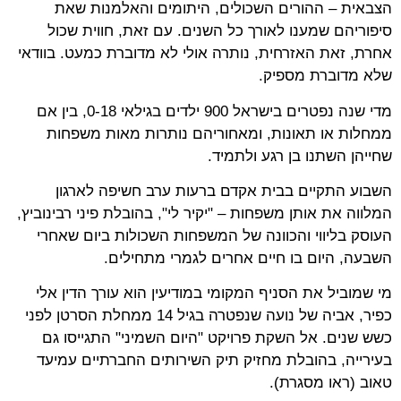
הצבאית – ההורים השכולים, היתומים והאלמנות שאת
סיפוריהם שמענו לאורך כל השנים. עם זאת, חווית שכול
אחרת, זאת האזרחית, נותרה אולי לא מדוברת כמעט. בוודאי
שלא מדוברת מספיק.
מדי שנה נפטרים בישראל 900 ילדים בגילאי 0-18, בין אם
ממחלות או תאונות, ומאחוריהם נותרות מאות משפחות
שחייהן השתנו בן רגע ולתמיד.
השבוע התקיים בבית אקדם ברעות ערב חשיפה לארגון
המלווה את אותן משפחות – "יקיר לי", בהובלת פיני רבינוביץ,
העוסק בליווי והכוונה של המשפחות השכולות ביום שאחרי
השבעה, היום בו חיים אחרים לגמרי מתחילים.
מי שמוביל את הסניף המקומי במודיעין הוא עורך הדין אלי
כפיר, אביה של נועה שנפטרה בגיל 14 ממחלת הסרטן לפני
כשש שנים. אל השקת פרויקט "היום השמיני" התגייסו גם
בעירייה, בהובלת מחזיק תיק השירותים החברתיים עמיעד
טאוב (ראו מסגרת).