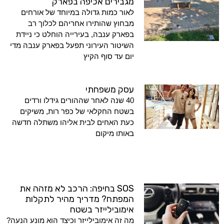
מגבירים אכיפה בפארק
לאור כמות גדולה במיוחד של אורחים
מבחוץ שהותירו אחריהם לכלוך רב
בפארק ענבה, בעירייה הוחלט כי ניידת
השיטור העירוני תפעל בפארק ענבה מדי
יום עד סוף הקיץ
עסק משפחתי
40 שנה לאחר שההורים גידלו ורדים
בשטח החקלאי של כפר רות, משיקים
כעת האחים לבית אליהו משתלה חדשה
באותו מיקום
SOS בחיפה: הרכב לא מזהה את
המפתח? מדריך מהיר לתקלות
אימובילייזר בשטח
מה זה אימובילייזר וכיצד הוא מונע הנעה?