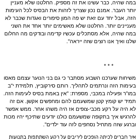
במה שהיה, כבר עשינו את זה מספיק. החלטנו שלא מעניין
יותר העבר. אמנם נכון שצריך לזהות את הבסיס לכל העימות
הזה, אבל יחד עם זאת יש פה המון סיפורים ואגדות שכבר לא
מעניינים יותר. החלטנו שלא מאשימים יותר אחד את השני
במה שהיה, אלא מסתכלים עכשיו קדימה ובודקים מה החלום
שלנו ואיך אנו רוצים שזה ייראה".
* * *
משיחות שערכנו השבוע מסתבר כי גם בני הנוער עצמם מאסו
בעימות הזה ונרתמים לתהליך. רותם סירקוביץ, תלמידת י"ב
במו"ר ופעילה במכבי, מספרת: "אין באמת בסיס לעימות הזה.
תמיד יש קומץ קטן שמשעמם להם ומחפשים אקשן. אם זה
לא היה על רקע מכבי-צופים אז היה משהו אחר. ממש אפשר
להרגיש איך בתקופה שמשעמם כולנו יודעים שתיכף יהיו מכות
וברגע שזה מתחיל נסחפים לזה עוד ילדים".
איך חברים לכיתה הופכים ליריבים על רקע השתתפות בתנועות