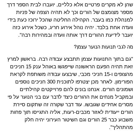
שהן לא מקרים פרטיים אלא כלליים, יועברו לבית הספר דרך
מספר מצומצם של הורים וכך לא תהיה הצפה של פניות
למנהלת כמו בעבר. הקהילה החליטה שהכל ירוכז כעת בידי
וועדה אחת בלבד. יהיה נוהל אירוע חריג, כשכל אירוע כזה
יועבר לידיעת ההורים דרך אותה וועדה ובמהירות רבה".
מה לגבי תנועות הנוער עצמן?
"גם בתוך התנועות עצמן תתבצע עבודה רבה. בראשון למרץ
זאת תהיה הפעם הראשונה שייפגשו באוהל ענק 15 חניכים
מהצופים ו-15 חניכי מכבי, שיבצעו עבודה משותפת לקראת
הפורימון. לאחר מכן יצטרפו לתוכנית 300 חניכים נוספים
ושמונים הורים. אנחנו בונים להם פרוייקטים קהילתיים
ובמקביל מנחים את ההורים כיצד לדבר עם בני הנוער על פי
מסרים אחידים שגובשו. עוד דבר שקורה זה שתקום סיירת
הורים ייעודית לאזור מכבים-רעות, אליה התגייסו תוך פחות
משבוע כבר 25 הורים וגם השיטור העירוני יהיה חלק
מהתהליך".