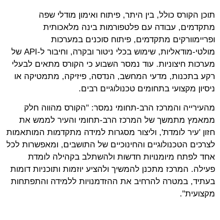
תוכן הקורס כולל, בין היתר, פיתוח ואימון מודלי שפה
מתקדמים, עבודה עם פלטפורמות בינה מלאכותית
ופריימוורקים מתקדמים, פיתוח סוכנים במערכות
מולטי-מודאליות, שימוש בכלי ניטור ובקרה, וחיבור ל-API של
מערכות חיצוניות. עוד נמסר השבוע כי הקורס מתאים לבעלי
רקע בתכנות, מדעי המחשב, הנדסה, פיזיקה, מתמטיקה או
ניסיון מקצועי בתחומים טכנולוגיים רבים.
מהעירייה והמרכז הרב-תחומי נמסר: "הקורס מהווה חלק
ממאמץ מתמשך של המרכז הרב-תחומי והעיר לממש את
חזון 'עיר לומדת', וליצור מסגרות למידה מתקדמות המותאמות
לצרכים הטכנולוגיים והחינוכיים של התושבים, ומאפשרות לכל
אחד לפתח מיומנויות חדשות ולהשתלב בקהילה לומדת
פעילה. המרכז מתכנן להמשיך ולהציע יוזמות ותוכניות דומות
בעתיד, במטרה להרחיב את ההזדמנויות ללמידה והתפתחות
מקצועית".