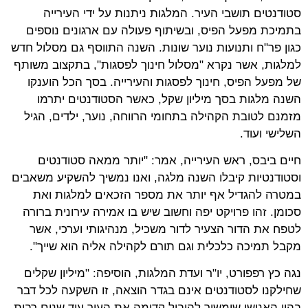
סטודנטים תושבי העיר. המלגות ניתנות על ידי העירייה
בתמיכת מפעל הפיס, ובשיתוף פעולה עם ארגונים נוספים
כגון פר"ח ותנועות נוער שונות. השנה התווסף גם מסלול חדש
למלגות, אשר נקרא "מסלול חינוך לפסגות", בתקצוב משותף
של מפעל הפיס, חינוך לפסגות והעירייה. בסך הכל הוענקו
השנה מלגות בסך מיליון שקל, כאשר הסטודנטים יתרמו
מזמנם לטובת הקהילה בתחומי הרווחה, נוער, ילדים, הגיל
השלישי ועוד.
חיים ביבס, ראש העירייה, אמר: "יותר ממאה סטודנטים
וסטודנטיות קיבלו השנה מלגה, ואנו נמשיך להשקיע משאבים
במטרה להגדיל אף יותר את מספר הזכאים למלגות ואת
סכומן. זהו פרויקט יפה וחשוב שיש בו אמירה עירונית ברורה
לטפח את הדור הצעיר לדור משכיל, מנהיגותי וערכי, אשר
מקבל תמיכה כלכלית וגם תורם לקהילה אליה הוא שייך".
נגה כץ רפפורט, יו"ר ועדת המלגות, הוסיפה: "מיליון שקלים
שחילקנו לסטודנטים אינם בגדר הוצאה, זו השקעה לכל דבר
בהון האנושי שימשיך להוביל קדימה את העיר עוד שנים רבות.