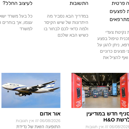
 פרטית
התשובות
לעיצוב החלל?
 לפצעים
במדריך הבא נסביר מה
כל בעל משרד ישא
מתרפאים
היתרונות של שיש הקיסר
עצמו, אך בוחרים ר
ולמה כדאי לכם לבחור בו
למשרד
נקיטת צעדי
כשיש הבא שלכם
כנית טיפול בפצע
א, ניתן להגן על
י פצעים כרוניים
ואף להציל את
ניף חדש במודיעין
אור אדום
רשת H&O
06/08/2026
אין תגובות
התופעה הזאת של נדידת
06/08/202
אין תגובות