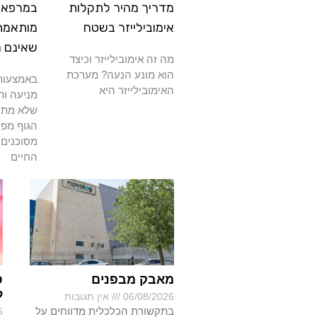
מדריך מהיר לתקלות
במרפאה
אימובילייזר בשטח
מותאמת
שאינם 
מה זה אימובילייזר וכיצד
הוא מונע הנעה? מערכת
באמצעות 
האימובילייזר היא
מניעה ות
שלא מתרפ
הגוף מפנ
מסוכנים 
החיים
מאבק מבפנים
ס
ל
06/08/2026
אין תגובות
בתקשורת הכלכלית מדווחים על
6