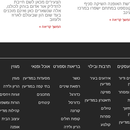
הצעירים מכאן לשם חייבת
שת האופנה השיקה סניף
להדליק אור אדום בוהק לכולנו,
ונספט במתחם ישפרו במרכז
אלה שנשארים כאן ואינם מוכנים
ינב
בעד שום הון שבעולם לארוז
ולעזוב
משך קריאה »
המשך קריאה »
ועסקים
תרבות ובילוי
בריאות וספורט
אוכל ופנאי
מגזין
ם ודיור
אירועים בעיר
כושר
מסעדות במודיעין
מגזין
ן
מודיעין
רפואת שיניים
בתי קפה במודיעין
הריון ולידה
ומסחר
מוזיקה
כדורגל
מתכונים
זוגיות ויחסים
ת
תיאטרון במודיעין
כדורסל
קינוחים
הורות ומשפח
ווך
טיולים
קורונה
קהילות מודיעי
ן
ספרות
קופות חולים
עיצוב הבית
מודיעין
קולנוע
הריון ולידה
אופנה