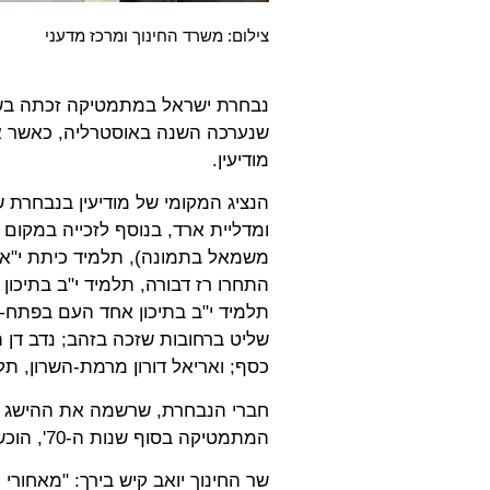
צילום: משרד החינוך ומרכז מדעני
שנערכה השנה באוסטרליה, כאשר א
מודיעין.
הנציג המקומי של מודיעין בנבחרת 
משמאל בתמונה), תלמיד כיתת י"א ב
התחרו רז דבורה, תלמיד י"ב בתיכון 
תלמיד י"ב בתיכון אחד העם בפתח-תק
שליט ברחובות שזכה בזהב; נדב דן ת
כסף; ואריאל דורון מרמת-השרון, תל
חברי הנבחרת, שרשמה את ההישג ה
המתמטיקה בסוף שנות ה-70', הוכשרו במכון ויצמן למדע.
שר החינוך יואב קיש בירך: "מאחורי כ