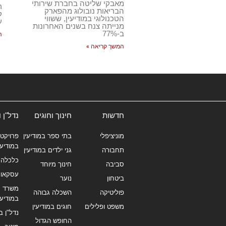
מאבקי שליטה בחברת שירותי
ר
הבריאות נובולוג מהפארק
ק
הטכנולוגי במודיעין, ששווי
ע
מנייתה צנח בשנים האחרונות
ב-77%
ה
המשך קריאה »
חדשות
חינוך וחוגים
נדל"ן 
מוניציפלי
בתי ספר במודיעין
פרויקטי
במודיעי
תחבורה
גני ילדים במודיעין
כלכלה 
סביבה
חינוך מיוחד
עסקאו
ביטחון
נוער
משרד תי
פוליטיקה
השכלה גבוהה
במודיעי
משפט ופלילים
חוגים במודיעין
נדל"ן ב
החופש הגדול