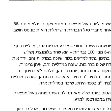
נבחרת ישראל במתמטיקה זכתה בשש מדליות באולימפיאדת המתמטיקה הבינלאומית ה-66,
חד מחברי סגל הנבחרת הישראלית הוא תיכוניסט תושב
שרשמה הישג היסטורי – ארבע מדליות זהב, מדליית כסף
ומדליית ארד, בנוסף לזכייה במקום ה-6 מבין 100 נבחרות – הוא שחר בלומנצויג (שלישי
תיכון עתיד למדעים בלוד, שזכה במדליית זהב. יחד איתו
דה שליט ברחובות, שזכה במדליית זהב; איתן גרינזייד,
ווה שזכה בזהב; יותם בודניק, תלמיד י"א בתיכון דה
מרי, תלמיד י"ב בתיכון אהל שם ברמת גן, שזכה במדליית
מיד י"ב בכפר הירוק, שזכה במדליית ארד.
טוב ביותר שלה מאז תחילת השתתפותה באולימפיאדת
ל תוצאה כזו עומדים תלמידים יוצאי דופן, אבל גם חזון