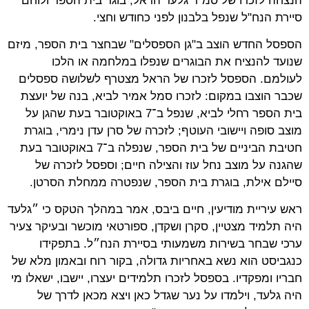
הנצחה לזכרו של סמ"ר גלעד הראל, בוגר בית הספר ולוחם
סיירת הנח"ל שנפל בלבנון לפני כחודש וחצי.
הספסל החדש הוצב ב"גן הספסלים" שבחצר בית הספר, מיזם
שנועד להנציח את הבוגרים שנפלו במלחמה או הלכו
לעולמם. הספסל לזכרו של הראל מצטרף לשלושה ספסלים
שכבר הוצבו במקום: לזכרו סמל אמיר לביא, בנה של יועצת
בית הספר רחלי לביא, שנפל ב־7 באוקטובר בעת שהגן על
מוצב סופה ויישובי העוטף; לזכרה של סרן עדן נימרי, בוגרת
חטיבת הביניים של בית הספר, שנפלה ב־7 באוקטובר בעת
שהגנה על מוצב נחל עוז והצילה חיים; וספסל לזכרה של
סיילם אילת, בוגרת בית הספר, שנפטרה ממחלת הסרטן.
ראש עיריית מודיעין, חיים ביבס, אמר במהלך הטקס כי ״גלעד
היה תלמיד מצטיין, סקרן ושקדן, ספורטאי מוכשר ובעיקר צעיר
ערכי שבחר בשירות משמעותי בסיירת הנח״ל. בתפקידו
כנגביסט הוא נשא באחריות גדולה, בקור רוח ובאמון מלא של
חבריו ומפקדיו. בספסל לזכרו תלמידים יעצרו, יישבו, ישאלו מי
היה גלעד, וילמדו על נער שגדל כאן ויצא מכאן לדרך של