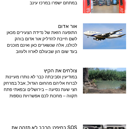
במתחם ישפרו במרכז עינב
אור אדום
התופעה הזאת של נדידת הצעירים מכאן
לשם חייבת להדליק אור אדום בוהק
לכולנו, אלה שנשארים כאן ואינם מוכנים
בעד שום הון שבעולם לארוז ולעזוב
צולחים את הקיץ
במודיעין וסביבתה כבר לא נותרו מעיינות
לברוח אליהם מהחום הגדול, אבל במרחק
חצי שעת נסיעה – בירושלים ובפאתי פתח
תקווה – מחכות לכם אפשרויות נוספות
SOS בחיפה: הרכב לא מזהה את