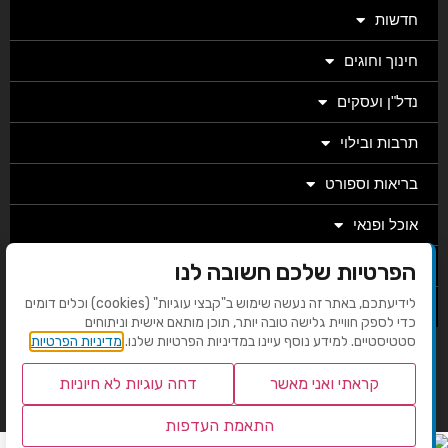
חדשות
חינוך וחוגים
נדל"ן ועסקים
תרבות ובילוי
בריאות וספורט
אוכל ופנאי
מגזין
הפרטיות שלכם חשובה לנו
לידיעתכם, באתר זה נעשה שימוש ב"קבצי עוגיות" (cookies) וכלים דומים
מערכת
כדי לספק חוויית גלישה טובה יותר, תוכן מותאם אישית וניתוחים
סטטיסטיים. למידע נוסף עיינו במדיניות הפרטיות שלנו.
מדיניות הפרטיות
בניית אתרים EMG
קראתי ואני מאשר
דחה עוגיות לא חיוניות
התאמת העדפות
שנו העדפות פרטיות