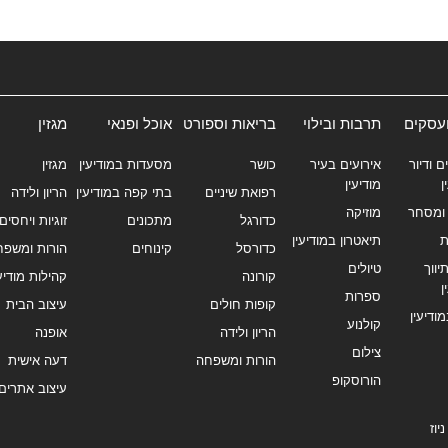
ועסקים
תרבות ובילוי
בריאות וספורט
אוכל ופנאי
מגזין
ם ודיור
אירועים בעיר
כושר
מסעדות במודיעין
מגזין
ן
מודיעין
רפואת שיניים
בתי קפה במודיעין
הריון ולידה
ומסחר
מוזיקה
כדורגל
מתכונים
זוגיות ויחסים
ת
תיאטרון במודיעין
כדורסל
קינוחים
הורות ומשפח
ווך
טיולים
קורונה
קהילות מודיעי
ן
ספרות
קופות חולים
עיצוב הבית
מודיעין
קולנוע
הריון ולידה
אופנה
צילום
הורות ומשפחה
דעה אישית
הורוסקופ
עיצוב אתרים
יוז