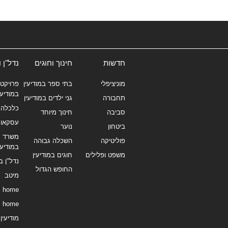
חדשות
חינוך וחוגים
נדל"ן 
מוניציפלי
בתי ספר במודיעין
פרויקטי
במודיעי
תחבורה
גני ילדים במודיעין
כלכלה 
סביבה
חינוך מיוחד
עסקאו
ביטחון
נוער
משרד תי
פוליטיקה
השכלה גבוהה
במודיעי
משפט ופלילים
חוגים במודיעין
נדל"ן ב
החופש הגדול
מיטב
home
home
מודיעין נ