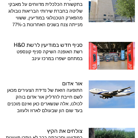
בתקשורת הכלכלית מדווחים על מאבקי
שליטה בחברת שירותי הבריאות נובולוג
מהפארק הטכנולוגי במודיעין, ששווי
מנייתה צנח בשנים האחרונות ב-77%
סניף חדש במודיעין לרשת H&O
רשת האופנה השיקה סניף קונספט
במתחם ישפרו במרכז עינב
אור אדום
התופעה הזאת של נדידת הצעירים מכאן
לשם חייבת להדליק אור אדום בוהק
לכולנו, אלה שנשארים כאן ואינם מוכנים
בעד שום הון שבעולם לארוז ולעזוב
צולחים את הקיץ
במודיעין וסביבתה כבר לא נותרו מעיינות