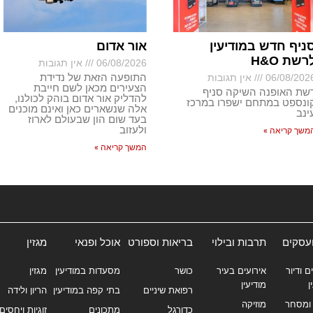
ניף חדש במודיעין
אור אדום
רשת H&O
06/08/2026
אין תגובות
התופעה הזאת של נדידת
06/08/202
אין תגובות
הצעירים מכאן לשם חייבת
שת האופנה השיקה סניף
להדליק אור אדום בוהק לכולנו,
ונספט במתחם ישפרו במרכז
אלה שנשארים כאן ואינם מוכנים
ינב
בעד שום הון שבעולם לארוז
ולעזוב
משך קריאה »
המשך קריאה »
ועסקים
תרבות ובילוי
בריאות וספורט
אוכל ופנאי
מגזין
ם ודיור
אירועים בעיר
כושר
מסעדות במודיעין
מגזין
ן
מודיעין
רפואת שיניים
בתי קפה במודיעין
הריון ולידה
ומסחר
מוזיקה
כדורגל
מתכונים
זוגיות ויחסים