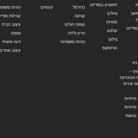
ת
תיאטרון במודיעין
כדורסל
קינוחים
הורות ומשפח
ווך
טיולים
קורונה
קהילות מודיעי
ן
ספרות
קופות חולים
עיצוב הבית
מודיעין
קולנוע
הריון ולידה
אופנה
צילום
הורות ומשפחה
דעה אישית
הורוסקופ
עיצוב אתרים
יוז
וקי –
 והטכניקה
ם יצירות
 פרטיות
 פרטיות
נגישות