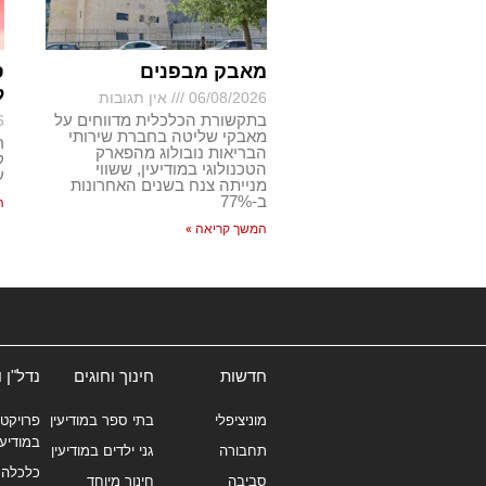
מאבק מבפנים
ס
ל
06/08/2026
אין תגובות
בתקשורת הכלכלית מדווחים על
6
מאבקי שליטה בחברת שירותי
ר
הבריאות נובולוג מהפארק
ק
הטכנולוגי במודיעין, ששווי
ע
מנייתה צנח בשנים האחרונות
ב-77%
ה
המשך קריאה »
חדשות
חינוך וחוגים
נדל"ן 
מוניציפלי
בתי ספר במודיעין
פרויקטי
במודיעי
תחבורה
גני ילדים במודיעין
כלכלה 
סביבה
חינוך מיוחד