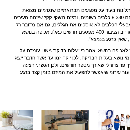
תלונות בעיר על מפגעים תברואתיים שנגרמים מצואת
כלבים במרחב הציבורי. במודיעין ישנם 8,330 כלבים רשומים, ומיזם ה'שקי-קקי' שיזמה העיריה
בעלי הכלבים לא אוספים את הגללים, גם אם מדובר רק
על 5%, יוצא שמדי יום מצטרפים למרחב הציבור 400 מפגעים חדשים כאלו. אכיפה בנושא
שאין כרגע בנמצא".
עוד התייחס אביבי לעלויות הדרושות לאכיפה בנושא ואמר כי "עלות בדיקת DNA עומדת על
בחוק מי נושא בעלות הבדיקה. לכן ייקח זמן עד אשר הדבר ייצא
 פרוצדורלי שאורך מספר חודשים, ולכן הגשתי הצעה
זר עירוני שיאפשר להפעיל את המיזם בזמן קצר ברגע