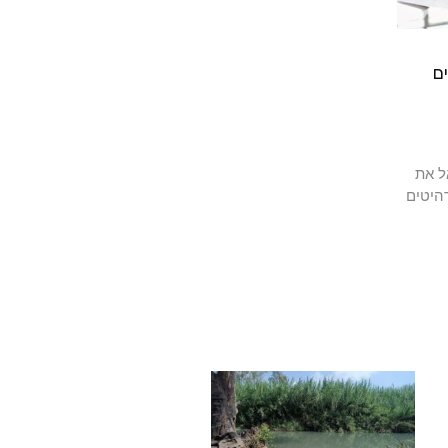
ם
ל את
היטים