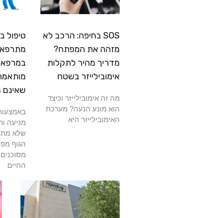
SOS בחיפה: הרכב לא
טיפול ב
מזהה את המפתח?
מתרפא: 
מדריך מהיר לתקלות
במרפאה
אימובילייזר בשטח
מותאמת
שאינם 
מה זה אימובילייזר וכיצד
הוא מונע הנעה? מערכת
באמצעות 
האימובילייזר היא
מניעה ות
שלא מתרפ
הגוף מפנ
מסוכנים 
החיים