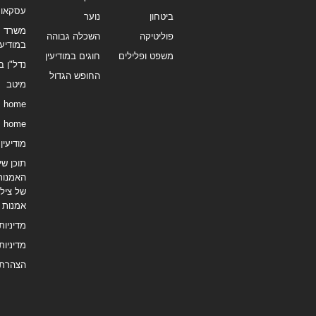
עסקאו
ביטחון
נוער
משרד תי
פוליטיקה
השכלה גבוהה
במודיעי
משפט ופלילים
חוגים במודיעין
נדל"ן ב
החופש הגדול
מיטב
home
home
מודיעין נ
תוכן שיו
האמנות
של צילו
אמנות
מדיניות
מדיניות
הצהרת 