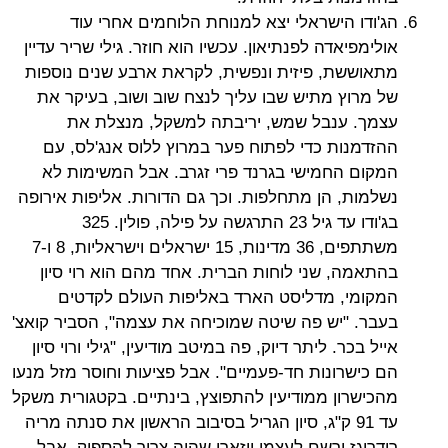
הג'ודו הישראלי יצא למנוחת הלוחמים אחרי עוד
אולימפיאדה לפנתיאון. עכשיו הוא חוזר. גילי שריר עדיין
מתאוששת, פיזית ונפשית, לקראת ארבע שנים נוספות
של מרוץ מתיש שבו עליך לנצח שוב ושוב, בעיקר את
עצמך. ענבל שמש, יריבתה למשקל, מנצלת את
ההזדמנות כדי לפתוח פער במרוץ ללוס אנג'לס, עם
המקום החמישי בגרנד פרי זגרב. אבל המשימות לא
נשלמות, הן מתחלפות. וכך גם הדורות. אליפות אירופה
בג'ודו עד גיל 23 התרגשה על פילה, פולין. 325
משתתפים, 36 מדינות, 15 ישראלים וישראליות, 8 ו-7
בהתאמה, שני לוחות הברית. אחד מהם הוא רוי סיון
המקומי, מדליסט הארד באליפות העולם לקדטים
בעבר. "יש פה שיטה שמוכיחה את עצמה", הסביר קואצ'
אייל בכר. ליתר דיוק, פה במיטב מודיעין, "גילי ורוי סיון
הם כישרונות חד-פעמיים". אבל פציעות וחוסר מזל מנעו
מהכישרון ממודיעין להתפוצץ, בינתיים. בקטגורית משקל
עד 91 ק"ג, סיון הגריל בסיבוב הראשון את סנתה מריה
רודריגז ורשם לעצמו ווזארי שהיה צריך להספיק. אבל