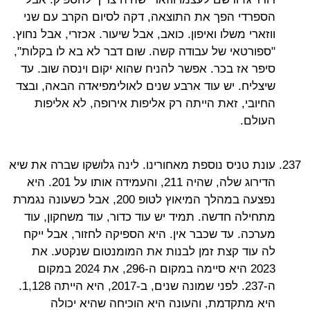
הספרדי הפך את התוצאה, דקה לסיום הקרב עם שני
ווזארי משלו ואיפון. כואב, אבל שיעור. אכזרי, אבל נחוץ.
"ספורטאי של עבודה קשה. שום דבר לא בא לו בקלות",
סיפר אז בכר. אפשר להניח שהוא יקום וינסה שוב. עד
שיצליח. יש עוד ארבע שנים לאולימפיאדה הבאה, ובצד
החיובי, זאת הייתה רק אליפות אירופה, לא אליפות
העולם.
עונת טניס נוספת מאחורינו. לינה גלושקו שברה את שיא
הדירוג שלה, שהיה 211, והעמידה אותו על 201. היא
נפצעה במהלך המיאוץ לטופ 200, אבל כשעונה נגמרת
מתחילה חדשה. תמיד יש עוד כדור, עוד משחקון, עוד
מערכה. עד שכבר אין. היא הספיקה לחזור, אבל ייקח
לה עוד קצת זמן לבנות את המומנטום שנקטע. את
2023 היא סיימה במקום ה-296, את 2024 במקום
ה-237. לפני שמונה שנים, ב-2017, היא הייתה 1,128.
היא מתקדמת, והעונה היא הוכיחה שהיא יכולה