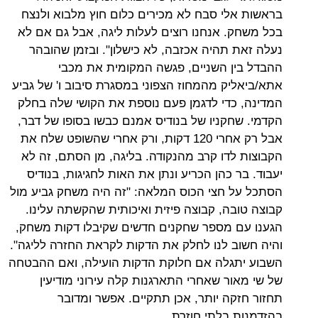
בראשות אלי סבח לא מכירים כלום חוץ מלבוא ולנצח
בכל משחק. אנחנו רוצים לעלות ליגה, אבל גם אם לא
נעלה זאת תהיה אכזבה, לא כישלון". ובזמן שהובהר
ההבדל בין השניים, פגשה המקומית את מכבי
אתא/ביאליק מהמחוז הצפוני במסגרת סיבוב ו' של גביע
המדינה, כדי לדגמן פעם נוספת את הקושי שלה בחלק
הקדמי. שחקניו של בנודיס אמנם כבשו בסופו של דבר,
אבל רק אחרי 120 דקות, ורק אחרי שהשופט שלח את
הקבוצות לדו קרב מהנקודה. בליגה, מן הסתם, זה לא
יעבוד. בר כהן הכריע ונתן את האות לחגיגות, בנודיס
הסתכל על חצי הכוס המלאה: "זה היה משחק גביע מול
קבוצה טובה, קבוצה פיזית ואיכותית שהקשתה עלינו.
הגענו עם מספר שחקנים חדשים שקיבלו דקות משחק,
והיה חשוב לנו לחלק את הדקות לקראת החזרה לליגה".
השבוע יתגלה אם חלוקת הדקות הועילה, ואם ההבטחה
של שי מאור שאחרי התארגנות קלה עירוני מודיעין
תחזור חזקה יותר, אכן תתקיים. אפשר ומדובר
בהזדמנות בלתי חוזרת.