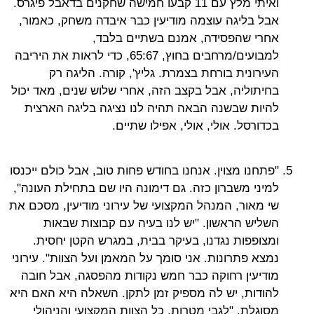
ואיתי מלץ עם 11 קבעו חמישה שחקנים בדאבל פיגרס.
אבל בליגה עוצמה מודיעין כבר איבדה משחק, כאמור,
אחרי שהפסידה, אמנם בשתיים בלבד,
למבועים/מרחבים בחוץ, 65:67, כדי לראות את היריבה
העירונית בורחת בצמרת. גליץ', קורה. הליגה רק
בחיתוליה, אבל בקצב הזה, אחרי שלוש שנים, מאד יכול
להיות שבשנה הבאה תהיה לנו נציגה בליגה הארצית
בכדורסל. אולי, אולי, אפילו שתיים.
"פתחנו מצוין. אנחנו בחודש פחות טוב, אבל כולם ייכנסו
למיני משברון כזה. גם דימונה היו שם בתחילת העונה",
שי מאור, המנהל המקצועי של עירוני מודיעין, מסכם את
השליש הראשון. "יש לנו בעיה עם קבוצות שבאות
ומצופפות נגדנו, בעיקר בבית, במגרש הקטן יחסית.
נמצא פתרונות. אני סומך על המאמן ועל הצוות". עירוני
מודיעין רחוקה כבר חמש נקודות מהפסגה, אבל חובה
להודות, יש לה מספיק זמן לתקן. השאלה היא האם היא
מסוגלת. "לגבי מטרות, כל הצוות המקצועי והניהולי