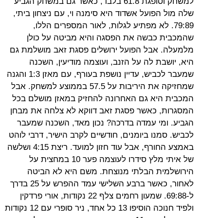
למשחק וסופגת 61.8 בלבד, כאשר גם במשחק הגביע
שלה מול הפועל אשדוד היא סימנה וי, עם ניצחון ביתי,
79:89. לא מפתיע לגלות, לאור המספרים הללו,
שהמכבית כבשה את הפסגה והיא מביטה על כולן
מלמעלה. אבל הפועל ירושלים פסגת זאב מושלמת גם
היא, יושבת לה על הזנב, ועוצמה מודיעין, השכנה
שמעבר לכביש, עדיין נושפת בעורף, עם מאזן 1:3 והגנה
שמחזיקה את היריבות על 57.5 בממוצע למשחק. אבל
המכבית היא גם האחרונה להחזיק במאזן מושלם בכל
המסגרות, כאשר פסגת זאב דווקא לא צלחה את מבחן
הגביע. ומי עמדה בדרכה? נכון מאד, השכנה שמעבר
לכביש. סמנו ביומנים, חודשיים לקרב הישיר, דרבי לוהט
באמצע החורף, אבל עוד חזון למועד. ריצת 4:15 ושלשה
של איתי מלץ סידרו לעוצמה פער 10 במחצית על
הירושלמית הבלתי מנוצחת. משם היא לא הביטה
לאחור, כאשר ברבע השלישי עמד ההפרש על 25 בדרך
ל-69:88. שמעון רחמים צלף 22 נקודות, אורי פרדקין
ולפיד חנוכה הוסיפו 13 כל אחד, ניר סופרי עם 12 נקודות