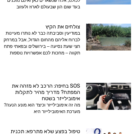
לכולנו, אלה שנשארים כאן ואינם מוכנים
בעד שום הון שבעולם לארוז ולעזוב
צולחים את הקיץ
במודיעין וסביבתה כבר לא נותרו מעיינות
לברוח אליהם מהחום הגדול, אבל במרחק
חצי שעת נסיעה – בירושלים ובפאתי פתח
תקווה – מחכות לכם אפשרויות נוספות
SOS בחיפה: הרכב לא מזהה את
המפתח? מדריך מהיר לתקלות
אימובילייזר בשטח
מה זה אימובילייזר וכיצד הוא מונע הנעה?
מערכת האימובילייזר היא
טיפול בפצע שלא מתרפא: תכנית