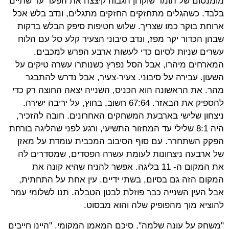
מומנטום של תומר שוקרון הגבוה קיצצה את הפער עד שתיים
בלבד. כשהגלים מתחזקים החזקים מתגלים, ונדב בלש אכל
ארוחת בוקר כמו שצריך. שלוש חטיפות סיפק הבלש בדקות
שבהן הכדור יקר מפז, ונדב סיבוני הצעיר קלע סל עם הלוח
עשרים שניות לסיום כדי לעשות ארבע הפרש למכבים.
המארחים מיהרו, אבל הסל נפרץ כשנותרו עשרה טיקים על
השעון. עבירה על סיבוני. צעיר-צעיר, אבל נדרש להתבגר
מהר. את הראשונה הוא הכניס, השנייה יצאה החוצה רק כדי
להספיק את הבאזר. 67:64 חשוב, בחוץ, על יריבה ישירה.
ניצחון שלישי בארבעת המשחקים האחרונים. חובה להזכיר,
היה 8:1 שלילי עד המחזור התשיעי, ורגע לפני שהליגה בורחת
הפקק השתחרר. עם סוף הסיבוב המכבית עומדת על מאזן
של ארבעה ניצחונות לעומת עשרה הפסדים, שמסדרים לה
את המקום ה- 11 בליגה. אפשר להניח שהיא קונה את
המקום הזה גם בסיום, בשתי ידיים. עין אחת על התחתית,
אבל העין השנייה כבר פוזלת לבטן הטבלה. תנו לשלומי עמר
להוציא מוך מהפופיק שלה והוא מבסוט.
"משחק על עונה שלמה", סיכם המאמן המקומי. "היינו חייבים