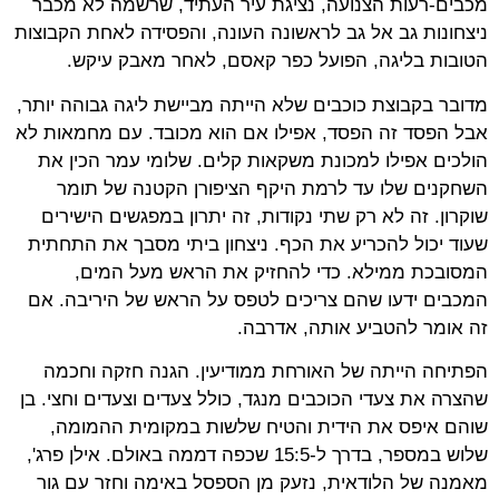
מכבים-רעות הצנועה, נציגת עיר העתיד, שרשמה לא מכבר
ניצחונות גב אל גב לראשונה העונה, והפסידה לאחת הקבוצות
הטובות בליגה, הפועל כפר קאסם, לאחר מאבק עיקש.
מדובר בקבוצת כוכבים שלא הייתה מביישת ליגה גבוהה יותר,
אבל הפסד זה הפסד, אפילו אם הוא מכובד. עם מחמאות לא
הולכים אפילו למכונת משקאות קלים. שלומי עמר הכין את
השחקנים שלו עד לרמת היקף הציפורן הקטנה של תומר
שוקרון. זה לא רק שתי נקודות, זה יתרון במפגשים הישירים
שעוד יכול להכריע את הכף. ניצחון ביתי מסבך את התחתית
המסובכת ממילא. כדי להחזיק את הראש מעל המים,
המכבים ידעו שהם צריכים לטפס על הראש של היריבה. אם
זה אומר להטביע אותה, אדרבה.
הפתיחה הייתה של האורחת ממודיעין. הגנה חזקה וחכמה
שהצרה את צעדי הכוכבים מנגד, כולל צעדים וצעדים וחצי. בן
שוהם איפס את הידית והטיח שלשות במקומית ההמומה,
שלוש במספר, בדרך ל-15:5 שכפה דממה באולם. אילן פרג',
מאמנה של הלודאית, נזעק מן הספסל באימה וחזר עם גור