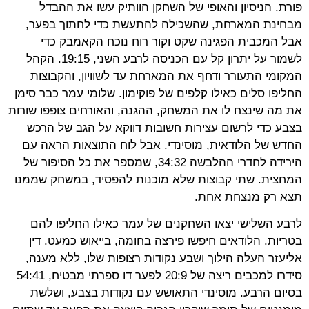
פורת. הניסיון והאופי של השחקן הוותיק עשו את ההבדל
מבחינת המארחת, שהשכילה להתעשת כדי לחתוך בפער,
אבל המכבית הפגינה שקט וקור רוח נוכח הקאמבק כדי
לשמור על יתרון קל עם הכניסה לרבע השני, 19:15. הקהל
המקומי התעורר ודחף את המארחת עד לשוויון, והקבוצות
החליפו סלים כאילו קלפים של פוקימון. שלומי עמר כבר סימן
את מה שינצח לו את המשחק, ההגנה, והאורחים צופפו שורות
בצבע כדי לרשום עצירות חשובות דווקא על הגב של הרכש
החדש של הלודאית, מוסינדי. אבל לוח התוצאות הראה עם
הירידה לחדרי ההלבשה 34:32, שמספר את כל הסיפור של
המחצית. שתי קבוצות שלא מוכנות להפסיד, במשחק שממנו
תצא רק מנצחת אחת.
לרבע השלישי יצאו השחקנים של עמר כאילו החליפו להם
בטריות. הלודאים חיפשו פירצה בחומה, בייאוש כמעט. דין
אליעזר העלה הילוך ושבע נקודות רצופות שלו, ללא מענה,
סידרו למכבים ריצה של 20:9 לפער דו ספרתי מבטיח, 54:41
בסיום הרבע. מוסינדי התאושש עם נקודות בצבע, ושלשת