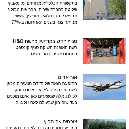
בתקשורת הכלכלית מדווחים על מאבקי
שליטה בחברת שירותי הבריאות נובולוג
מהפארק הטכנולוגי במודיעין, ששווי
מנייתה צנח בשנים האחרונות ב-77%
סניף חדש במודיעין לרשת H&O
רשת האופנה השיקה סניף קונספט
במתחם ישפרו במרכז עינב
אור אדום
התופעה הזאת של נדידת הצעירים מכאן
לשם חייבת להדליק אור אדום בוהק
לכולנו, אלה שנשארים כאן ואינם מוכנים
בעד שום הון שבעולם לארוז ולעזוב
צולחים את הקיץ
במודיעין וסביבתה כבר לא נותרו מעיינות