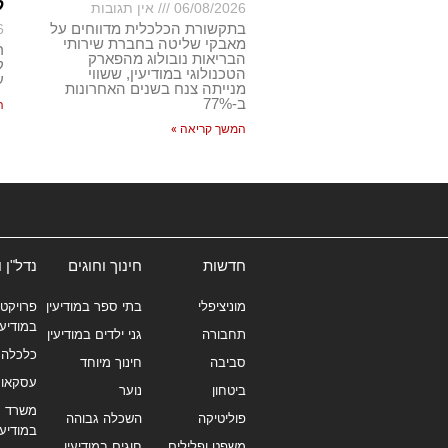
ל
06/08/2026
אין תגובות
בתקשורת הכלכלית מדווחים על
6
מאבקי שליטה בחברת שירותי
ר
הבריאות נובולוג מהפארק
ק
הטכנולוגי במודיעין, ששווי
ע
מנייתה צנח בשנים האחרונות
ב-77%
ה
המשך קריאה »
חדשות
חינוך וחוגים
נדל"ן 
מוניציפלי
בתי ספר במודיעין
פרויקטי
במודיעי
תחבורה
גני ילדים במודיעין
כלכלה 
סביבה
חינוך מיוחד
עסקאו
ביטחון
נוער
משרד תי
פוליטיקה
השכלה גבוהה
במודיעי
משפט ופלילים
חוגים במודיעין