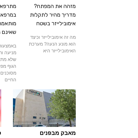
מזהה את המפתח?
מתרפא: 
מדריך מהיר לתקלות
במרפאה
אימובילייזר בשטח
מותאמת
שאינם 
מה זה אימובילייזר וכיצד
הוא מונע הנעה? מערכת
באמצעות 
האימובילייזר היא
מניעה ות
שלא מתרפ
הגוף מפנ
מסוכנים 
החיים
מאבק מבפנים
ס