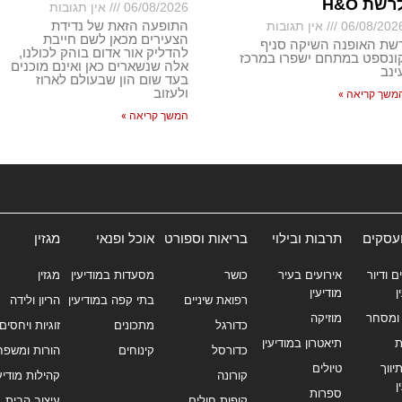
רשת H&O
06/08/2026
אין תגובות
התופעה הזאת של נדידת
06/08/202
אין תגובות
הצעירים מכאן לשם חייבת
שת האופנה השיקה סניף
להדליק אור אדום בוהק לכולנו,
ונספט במתחם ישפרו במרכז
אלה שנשארים כאן ואינם מוכנים
ינב
בעד שום הון שבעולם לארוז
ולעזוב
משך קריאה »
המשך קריאה »
ועסקים
תרבות ובילוי
בריאות וספורט
אוכל ופנאי
מגזין
ם ודיור
אירועים בעיר
כושר
מסעדות במודיעין
מגזין
ן
מודיעין
רפואת שיניים
בתי קפה במודיעין
הריון ולידה
ומסחר
מוזיקה
כדורגל
מתכונים
זוגיות ויחסים
ת
תיאטרון במודיעין
כדורסל
קינוחים
הורות ומשפח
ווך
טיולים
קורונה
קהילות מודיעי
ן
ספרות
קופות חולים
עיצוב הבית