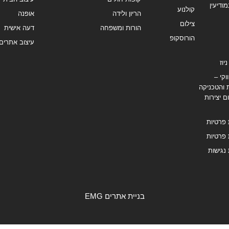
מודיעין
קולנוע
הריון ולידה
אופנה
צילום
הורות ומשפחה
דעה אישית
הורוסקופ
עיצוב אתרים
יוז
וקי –
 והטכניקה
ם יצירות
 פרטיות
 פרטיות
נגישות
בניית אתרים EMG