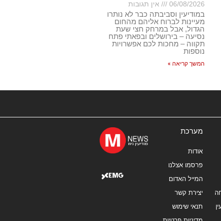
06/08/2026
אין תגובות
במודיעין וסביבתה כבר לא נותרו
מעיינות לברוח אליהם מהחום
הגדול, אבל במרחק חצי שעת
נסיעה – בירושלים ובפאתי פתח
תקווה – מחכות לכם אפשרויות
נוספות
המשך קריאה »
מערכת
אודות
פרסמו אצלנו
המייל האדום
ה
יצירת קשר
ן
תנאי שימוש
מדיניות פרטיות