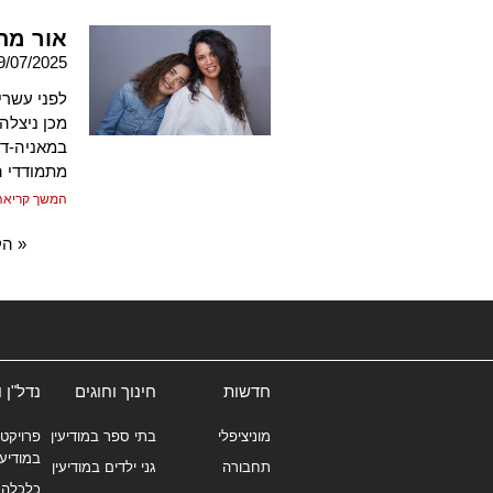
אור מת
9/07/2025
לפני עשרי
מכן ניצלה
במאניה-די
מתמודדי 
המשך קריאה
« הק
חדשות
חינוך וחוגים
נדל"ן 
מוניציפלי
בתי ספר במודיעין
פרויקטי
במודיעי
תחבורה
גני ילדים במודיעין
כלכלה 