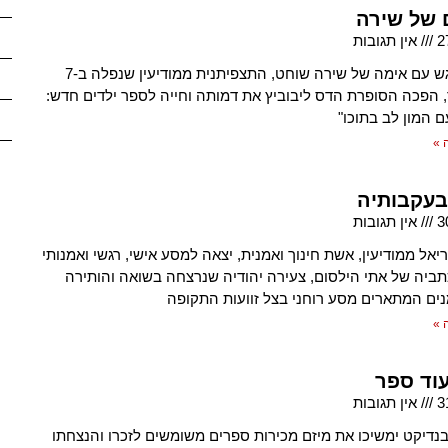
ם של שירה
2
אין תגובות
לאחר מפגש עם אימה של שירה שוחט, התצפיתנית ממודיעין שנפלה ב-7
 הפכה הסופרת הדס ליבוביץ את דמותה וחייה לספר ילדים חדש:
ם המון לב בתוכו"
 »
עקבותיה
3
אין תגובות
יאל ממודיעין, אשת חינוך ואמנית, יצאה למסע אישי, רגשי ואמנותי
ביה של אתי הילסום, צעירה יהודיה שנרצחה בשואה והותירה
נים המתארים מסע רוחני בצל זוועות התקופה
 »
עוד ספר
3
אין תגובות
דיקט ימשיכו את מיזם מכירות ספרים משומשים לזכרו והנצחתו