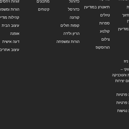
כדורגל
מתכונים
זוגיות ויחסים
ת
תיאטרון במודיעין
כדורסל
קינוחים
הורות ומשפח
ווך
טיולים
קורונה
קהילות מודיעי
ן
ספרות
קופות חולים
עיצוב הבית
מודיעין
קולנוע
הריון ולידה
אופנה
צילום
הורות ומשפחה
דעה אישית
הורוסקופ
עיצוב אתרים
יוז
וקי –
 והטכניקה
ם יצירות
 פרטיות
 פרטיות
נגישות