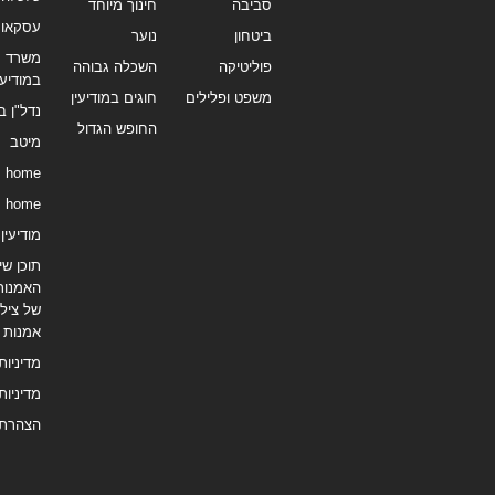
סביבה
חינוך מיוחד
עסקאו
ביטחון
נוער
משרד תי
פוליטיקה
השכלה גבוהה
במודיעי
משפט ופלילים
חוגים במודיעין
נדל"ן ב
החופש הגדול
מיטב
home
home
מודיעין נ
תוכן שיו
האמנות
של צילו
אמנות
מדיניות
מדיניות
הצהרת 