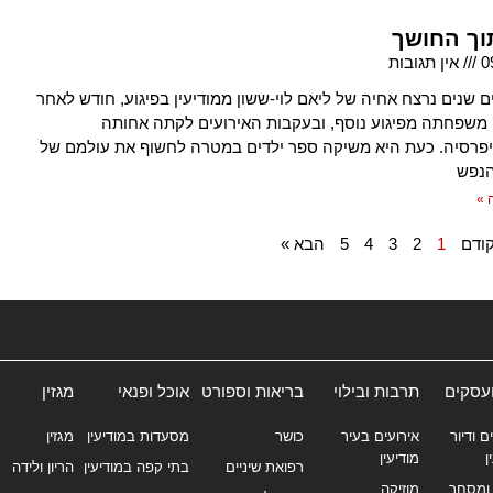
וך החושך
0
אין תגובות
ם שנים נרצח אחיה של ליאם לוי-ששון ממודיעין בפיגוע, חודש לאחר
 משפחתה מפיגוע נוסף, ובעקבות האירועים לקתה אחותה
פרסיה. כעת היא משיקה ספר ילדים במטרה לחשוף את עולמם של
הנפש
 »
ודם
1
2
3
4
5
הבא »
ועסקים
תרבות ובילוי
בריאות וספורט
אוכל ופנאי
מגזין
ם ודיור
אירועים בעיר
כושר
מסעדות במודיעין
מגזין
ן
מודיעין
רפואת שיניים
בתי קפה במודיעין
הריון ולידה
ומסחר
מוזיקה