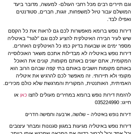
וגם תיירים רבים מכל רחבי העולם- למעשה, מדובר ביעד
המושלם עבור טיול למשפחות, זוגות, חברים, סטודנטים
ואפילו לבד.
דירות נופש ברומא מאפשרות לכם גם לראות את כל הקסם
שיש לעיר הבירה האיטלקית להציע לכם וגם "לגור" באיטליה
מספר ימים או שבועות בדיוק כמו כל האיטלקים האחרים.
דירות נופש באיטליה לא מבדילות אתכם משאר האוכלוסייה
המקומית, אתם ישנים באותם מקומות, קונים את האוכל
באותם מקומות ויושבים באותם בתי קפה שבהם הרוב הוא
מקומי ולא תיירותי. זה מאפשר לכם להרגיש את איטליה
האמיתית, האותנטית, המקורית והמרגשת שלא כולם מכירים.
כאן
להזמת דירות נופש ברומא במחירים מעולים לחצו
או
חייגו: 035224990
דירות נופש באיטליה – שלושה, ארבעה וחמישה חדרים
דירות נופש באיטליה מגיעות במגוון סגנונות ומבחר עיצובים
וכל אחד יכול לבחור בדיוק את המראה שמרגש אותו ביותר.