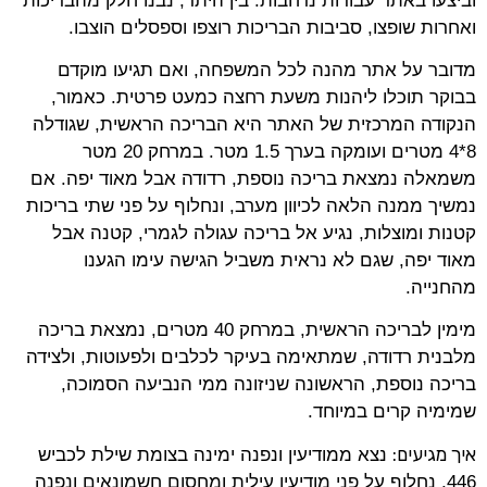
וביצעו באתר עבודות נרחבות. בין היתר, נבנו חלק מהבריכות
ואחרות שופצו, סביבות הבריכות רוצפו וספסלים הוצבו.
מדובר על אתר מהנה לכל המשפחה, ואם תגיעו מוקדם
בבוקר תוכלו ליהנות משעת רחצה כמעט פרטית. כאמור,
הנקודה המרכזית של האתר היא הבריכה הראשית, שגודלה
8*4 מטרים ועומקה בערך 1.5 מטר. במרחק 20 מטר
משמאלה נמצאת בריכה נוספת, רדודה אבל מאוד יפה. אם
נמשיך ממנה הלאה לכיוון מערב, ונחלוף על פני שתי בריכות
קטנות ומוצלות, נגיע אל בריכה עגולה לגמרי, קטנה אבל
מאוד יפה, שגם לא נראית משביל הגישה עימו הגענו
מהחנייה.
מימין לבריכה הראשית, במרחק 40 מטרים, נמצאת בריכה
מלבנית רדודה, שמתאימה בעיקר לכלבים ולפעוטות, ולצידה
בריכה נוספת, הראשונה שניזונה ממי הנביעה הסמוכה,
שמימיה קרים במיוחד.
איך מגיעים:
נצא ממודיעין ונפנה ימינה בצומת שילת לכביש
446, נחלוף על פני מודיעין עילית ומחסום חשמונאים ונפנה