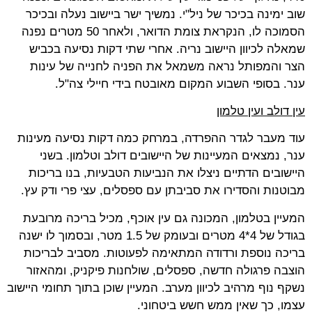
שוב ימינה בכיכר של ניל"י. נמשיך ישר ביישוב נעלה ובכיכר
הסמוכה לו, הנקראת צומת הדואר, ולאחר 50 מטרים נפנה
שמאלה לכיוון היישוב נריה. אחרי שתי דקות נסיעה בכביש
הצר והמפותל נראה משמאל את הפניה לחנייה של עינות
ענר. בסופי השבוע המקום מאובטח בידי חיילי צה"ל.
עין דולב ועין טלמון
עוד מעבר לגדר ההפרדה, במרחק כמה דקות נסיעה מעינות
ענר, נמצאים המעיינות של היישובים דולב וטלמון. בשני
היישובים הדתיים ניצלו את הנביעות הטבעיות, בנו בריכות
מבוטנות והסדירו את סביבתן עם ספסלים, עצי פרי ודק עץ.
המעיין בטלמון, המכונה גם עין אוכף, מכיל בריכה מרובעת
בגודל של 4*4 מטרים ובעומק של 1.5 מטר, ובסמוך לו ישנה
בריכה נוספת ורדודה המתאימה לפעוטות. מסביב לבריכות
הוצבה פרגולה חדשה, ספסלים, שולחנות פיקניק, ומהאזור
נשקף נוף מרהיב לכיוון מערב. המעיין שוכן בתוך תחומי היישוב
עצמו, כך שאין ממש חשש ביטחוני.