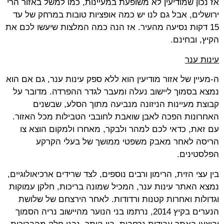
אז נכון שמודיעין לא משופעת במעיינות, כמו למשל באזור הרי
ירושלים, אבל גם לנו יש כמה אופציות טובות במרחק של עד
15 דקות נסיעה מהעיר. אז הנה כמה המלצות שיעשו לכם את
הקיץ, ובחינם.
עינות ענר
ה-מעיין של אזור מודיעין הוא ללא ספק עינות ענר, גם אם הוא
נמצא בסמוך ליישוב נעלה ומעבר לגדר ההפרדה. מדובר על
קבוצת מעיינות הניזונה מנביעה מתוך הסלע, שבשנים
האחרונות הפכה לאבן שואבת לחובבי הטבילות מכל האזור.
עם זאת, כדאי לכם למהר ולבקר, מאחרו ולמקום הוצא צו
הריסה לאחר מאבק משפטי ממושך של בעלי הקרקע
הפלסטינים.
בין עצי הזית, הרימון ורבים נוספים, לצד שרידים ארכיאולוגיים,
נמצא האתר עינות ענר, המכיל שמונה בריכות, חלקן עמוקות
וגדולות ואחרות קטנות ורדודות. לאחר הירצחם של שלושת
הנערים בקיץ 2014, נרתמו בני הנוער מהיישוב נריה הסמוך