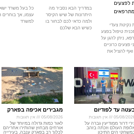
 לפצעים
במדריך הבא נסביר מה
כל בעל משרד ישא
מתרפאים
היתרונות של שיש הקיסר
עצמו, אך בוחרים ר
ולמה כדאי לכם לבחור בו
למשרד
נקיטת צעדי
כשיש הבא שלכם
כנית טיפול בפצע
א, ניתן להגן על
י פצעים כרוניים
ואף להציל את
עטה עד לפודיום
מגבירים אכיפה בפארק
05/08/202
אין תגובות
05/08/2026
אין תגובות
ירי דרור ממודיעין גברה על
לאור כמות גדולה במיוחד של
לופת העולם וזכתה בזהב
אורחים מבחוץ שהותירו אחריהם
משחקי הים התיכון
לכלוך רב בפארק ענבה, בעירייה