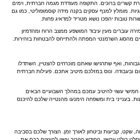
רת קשרים ברוכים. התקופה מעודדת מגמה חברתית, וימים
יות. מומלץ למנף עסקים בקנה מידה קוסמופוליטי, כמו גם
שורות טובות יהפכו נושא מטריד למדאיג פחות.
ירה עוברים מעין עיבוד המושפע ממצב הרוח ומהדמיון
ים מהסוג השרמנטי המפתה ולהתייחס להבטחות בזהירות.
 גבוהות, ואף שתרגישו שאתם מוכרחים להצטיין, השתדלו
ום ובעבודה. ונוס במזלכם מיטיב אתכם. פעילות חברתית
חמישי עשוי להיטיב עמכם במהלך השבועיים הבאים
יעות. בענייני בית ומשפחה הימנעו מהנטייה שלכם להיכנס
, שקט, קביעות וביטחון לאורך זמן. הצורך שלכם בסביבה
לט בולט עכשיו. החודש הקרוב עשוי להעצים בכם את