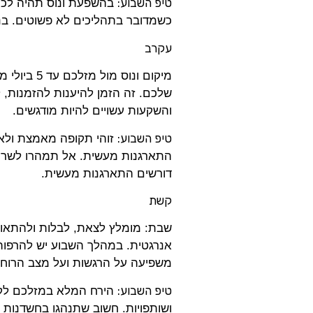
טיפ השבוע:
בהשפעת ונוס תהיה לכם נ
כשמדובר בתהליכים לא פשוטים. בנוס
עקרב
מיקום ונוס
שלכם. זה הזמן להיענות להזמנות, ל
והשקעות עשויים להיות מודגשים.
טיפ השבוע:
זוהי תקופה מאמצת ולא 
התארגנות מעשית. אל תמהרו לשרוף
דורשים התארגנות מעשית.
קשת
שבת: מומלץ לצאת, לבלות ולהתאוור
אנרגטית. במהלך השבוע יש להרפו
משפיעה על הרגשות ועל מצב הרוח
טיפ השבוע:
הירח המלא במזלכם לקראת
ושותפויות. חשוב שתנהגו בחשדנות כ