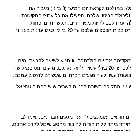
צאו מהשגרה בשישי-שבת. הירח המלא במזלכם לקראת יום חמישי (8 ביוני) מגביר את
וליכולת הביטוי שלכם. הפעילו את כל ערוצי התקשורת
 יעזרו לכם להיות משוחררים, תקשורתיים ופחות
מיקום כוכב מרס בבית הכספים שלכם עד 20 ביולי: סגלו ערנות בענייני
דימה את יום הולדתכם. זו תגיע לשיאה לקראת ימים
רביעי וחמישי. מיקום כוכב מרס במזלכם עד 20 ביולי עשויה לחזק אתכם. מיקום ונוס במזל שור
ועות) עשוי לעוד מגעים חברתיים שעשויים להיטיב עמכם.
ינוי. התקופה חשובה לבניית קשרים שיש בהם פוטנציאל
ם חדשים ומומלצים לריענון מגעים חברתיים. שימו לב
התיידד ביתר קלות הודות לחיבור מהסוג שיכול לקדם אתכם.