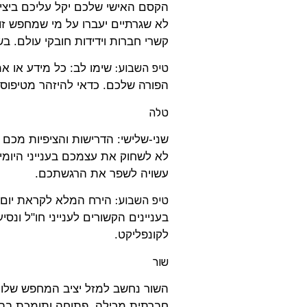
הקסם האישי שלכם יקל עליכם ביצי
לא שגרתיים יעברו על מי שמחפש זוג
קשרי חברות וידידות חובקי עולם. ב
טיפ השבוע:
שימו לב: כל מידע או אמ
הפורה שלכם. כדאי להיזהר מטיפוס
טלה
שני-שלישי: הדרישות והציפיות מכם
לא לשחוק את עצמכם בענייני היומי
עשויה לשפר את הרגשתכם.
טיפ השבוע:
הירח המלא לקראת יום 
בעניינים הקשורים לענייני חו"ל ונס
לקונפליקט.
שור
השור נחשב למזל יציב המחפש שלווה
חברתית מכילה, פתוחה ותומכת בהח