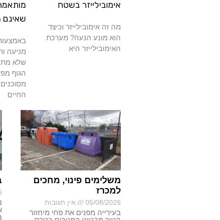
אימובילייזר בשטח
מותאמת
שאינם 
מה זה אימובילייזר וכיצד
הוא מונע הנעה? מערכת
באמצעות 
האימובילייזר היא
מניעה ות
שלא מתרפ
הגוף מפנ
מסוכנים 
החיים
משלימים פינוי, מחכים
ב
למכרז
6
נ
05/08/2026
אין תגובות
א
בעירייה מפנים את פחי מיחזור
ב
הנייר מבנייני המגורים בטרם