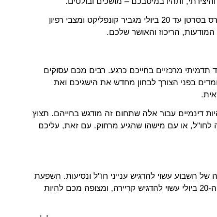
צירתי, ותהיו במיטבכם – מושכים ובולטים.
שימו לב: מיקום כוכב מרס בסרטן עד 20 ביולי מגביר קונפליקט ומצבי רפיון
המודעות, הריכוז והאושר שלכם.
תדמיתי מרכזיים בחייכם כרגע. רבים מכם עסוקים
עומדים בפני הצורך לבחון מחדש את הישגיכם ואת
אית.
יות דינמיים עבור אלה שתחום זה מודגש בחייהם. תצוץ
חו"ל, או עם מישהו שהגיע מרחוק. עם זאת, עליכם
ל השבוע עשוי להדגיש ענייני חו"ל ונסיעות. השפעת
כוכב מרס בבית הקריירה שלכם עד ה-20 ביולי עשוי להדגיש קריירה, ומצופה מכם להיות