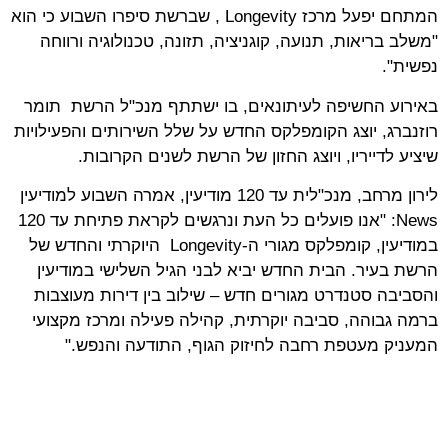
המתחם יפעל מרכז Longevity , שברשת סיפרו השבוע כי הוא
"משלב בריאות, תנועה, קוגניציה, תזונה, טכנולוגיה ורווחה
נפשית".
באירוע החשיפה לעיתונאים, בו ישתתף מנכ"ל הרשת תומר
רוזנברג, יוצג הקומפלקס החדש על שלל השירותים והפעילויות
שיציע לדייריו, ויוצג החזון של הרשת לשנים הקרובות.
לירון מרחב, מנכ"לית עד 120 מודיעין, אמרה השבוע למודיעין
News: "אנו פועלים כל העת ונרגשים לקראת פתיחת עד 120
במודיעין, קומפלקס מגורי ה-Longevity היוקרתי והחדש של
הרשת בעיר. הבית החדש יביא לבני הגיל השלישי במודיעין
והסביבה סטנדרט מגורים חדש – שילוב בין דירות מעוצבות
ברמה גבוהה, סביבה יוקרתית, קהילה פעילה ומרכז מקצועי
המעניק מעטפת רחבה לחיזוק הגוף, התודעה והנפש."