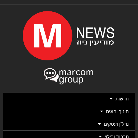
חדשות
חינוך וחוגים
נדל"ן ועסקים
תרבות ובילוי