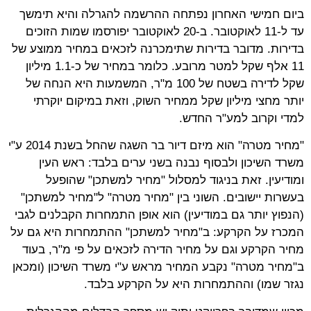
ביום חמישי האחרון נפתחה ההרשמה להגרלה והיא תימשך
עד ל-11 לאוקטובר. ב-20 לאוקטובר יפורסמו שמות הזוכים
בדירות. מדובר בדירות שתימכרנה לזכאים במחיר ממוצע של
11 אלף שקל למטר מרובע. כלומר במחיר של כ-1.1 מיליון
שקל לדירה בשטח של 100 מ"ר, המשמעות היא הנחה של
יותר מחצי מיליון שקל ממחיר השוק, וזאת במיקום יוקרתי
למדי וקרוב למע"ר החדש.
"מחיר מטרה" הוא מיזם דיור בר השגה שהחל בשנת 2014 ע"י
משרד השיכון ולבסוף נבנה בשני ערים בלבד: ראש העין
ומודיעין. זאת בניגוד למסלול "מחיר למשתכן" שהופעל
בעשרות יישובים. השוני בין "מחיר מטרה" ל"מחיר למשתכן"
(הנפוץ יותר גם במודיעין) הוא אופן התמחרות הקבלנים לגבי
המכרז על הקרקע: ב"מחיר למשתכן" ההתמחרות היא גם על
מחיר הקרקע וגם על מחיר הדירה לזכאים על פי מ"ר, בעוד
ב"מחיר מטרה" נקבע המחיר מראש ע"י משרד השיכון (ומכאן
נגזר שמו) וההתמחרות היא על הקרקע בלבד.