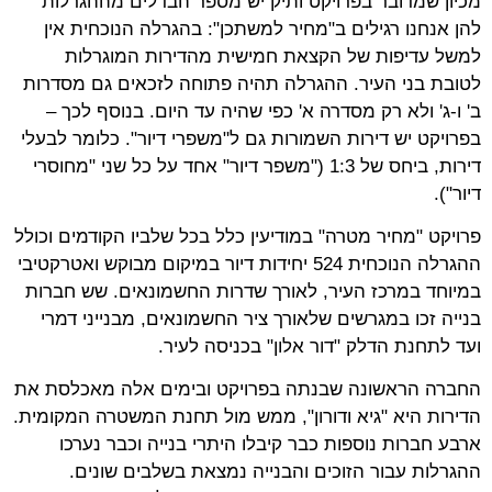
מכיון שמדובר בפרויקט ותיק יש מספר הבדלים מההגרלות
להן אנחנו רגילים ב"מחיר למשתכן": בהגרלה הנוכחית אין
למשל עדיפות של הקצאת חמישית מהדירות המוגרלות
לטובת בני העיר. ההגרלה תהיה פתוחה לזכאים גם מסדרות
ב' ו-ג' ולא רק מסדרה א' כפי שהיה עד היום. בנוסף לכך –
בפרויקט יש דירות השמורות גם ל"משפרי דיור". כלומר לבעלי
דירות, ביחס של 1:3 ("משפר דיור" אחד על כל שני "מחוסרי
דיור").
פרויקט "מחיר מטרה" במודיעין כלל בכל שלביו הקודמים וכולל
ההגרלה הנוכחית 524 יחידות דיור במיקום מבוקש ואטרקטיבי
במיוחד במרכז העיר, לאורך שדרות החשמונאים. שש חברות
בנייה זכו במגרשים שלאורך ציר החשמונאים, מבנייני דמרי
ועד לתחנת הדלק "דור אלון" בכניסה לעיר.
החברה הראשונה שבנתה בפרויקט ובימים אלה מאכלסת את
הדירות היא "גיא ודורון", ממש מול תחנת המשטרה המקומית.
ארבע חברות נוספות כבר קיבלו היתרי בנייה וכבר נערכו
ההגרלות עבור הזוכים והבנייה נמצאת בשלבים שונים.