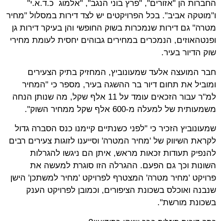
החברות הן "אזורים", "פרץ בוני הנגב", "אלמוג כ.ד.א.י"
ו"מוטקה אביב". בכל הפרויקטים יש לצד דירות במסלול "מחיר
מטרה" גם דירות שנמכרות בשוק החופשי והן בעיקר דירות גן
ופנטהאוזים, הנמכרים במחירים גבוהים יחסית לעומת מחירי
שוק הדיור בעיר.
חבר המועצה אלעד שמעונוביץ, המחזיק בתיק הצעירים
ומוביל את תחום דיור בר ההשגה בעיר, מספר כי "המחיר
למ"ר עבור הזכאים עומד על 11 אלף שקל, מה שנותן הנחה
משמעותית של למעלה מ-600 אלף שקל ממחיר השוק".
שמעונוביץ הזכיר כי "לפני כשנתיים קיימנו כנס הסברה גדול
לקראת השיווק של 'מחיר המטרה' וסייענו לזוגות צעירים רבים
להנפיק תעודות זכאות מראש, איתן הם ניגשו להגרלות
השונות וכך גם הפעם. ההגרלה הזו סוגרת למעשה את
פרויקט 'מחיר מטרה' המצטרף לפרויקט 'מחיר למשתכן' הישן
שנבנה ואוכלס בשכונת הציפורים, וכמובן לפרויקט הענק
בשכונת מורשת".