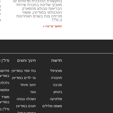
בתקשורת הכלכלית מדווחים על
6
מאבקי שליטה בחברת שירותי
ר
הבריאות נובולוג מהפארק
ק
הטכנולוגי במודיעין, ששווי
ע
מנייתה צנח בשנים האחרונות
ב-77%
ה
המשך קריאה »
חדשות
חינוך וחוגים
נדל"ן 
מוניציפלי
בתי ספר במודיעין
פרויקטי
במודיעי
תחבורה
גני ילדים במודיעין
כלכלה 
סביבה
חינוך מיוחד
עסקאו
ביטחון
נוער
משרד תי
פוליטיקה
השכלה גבוהה
במודיעי
משפט ופלילים
חוגים במודיעין
נדל"ן ב