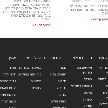
התופעה הזאת של נדידת
06/08/202
אין תגובות
הצעירים מכאן לשם חייבת
שת האופנה השיקה סניף
להדליק אור אדום בוהק לכולנו,
ונספט במתחם ישפרו במרכז
אלה שנשארים כאן ואינם מוכנים
ינב
בעד שום הון שבעולם לארוז
ולעזוב
משך קריאה »
המשך קריאה »
ועסקים
תרבות ובילוי
בריאות וספורט
אוכל ופנאי
מגזין
ם ודיור
אירועים בעיר
כושר
מסעדות במודיעין
מגזין
ן
מודיעין
רפואת שיניים
בתי קפה במודיעין
הריון ולידה
ומסחר
מוזיקה
כדורגל
מתכונים
זוגיות ויחסים
ת
תיאטרון במודיעין
כדורסל
קינוחים
הורות ומשפח
ווך
טיולים
קורונה
קהילות מודיעי
ן
ספרות
קופות חולים
עיצוב הבית
מודיעין
קולנוע