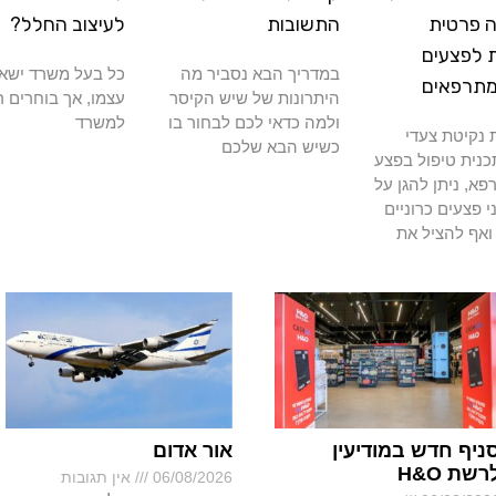
 פרטית
התשובות
לעיצוב החלל?
 לפצעים
במדריך הבא נסביר מה
כל בעל משרד ישא
מתרפאים
היתרונות של שיש הקיסר
עצמו, אך בוחרים ר
ולמה כדאי לכם לבחור בו
למשרד
נקיטת צעדי
כשיש הבא שלכם
כנית טיפול בפצע
א, ניתן להגן על
י פצעים כרוניים
ואף להציל את
ניף חדש במודיעין
אור אדום
רשת H&O
06/08/2026
אין תגובות