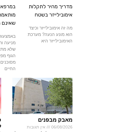
מדריך מהיר לתקלות
במרפאה
אימובילייזר בשטח
מותאמת
שאינם 
מה זה אימובילייזר וכיצד
הוא מונע הנעה? מערכת
באמצעות 
האימובילייזר היא
מניעה ות
שלא מתרפ
הגוף מפנ
מסוכנים 
החיים
מאבק מבפנים
ס
ל
06/08/2026
אין תגובות