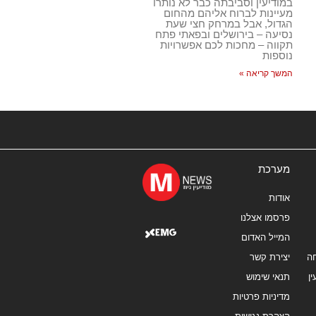
במודיעין וסביבתה כבר לא נותרו
מעיינות לברוח אליהם מהחום
הגדול, אבל במרחק חצי שעת
נסיעה – בירושלים ובפאתי פתח
תקווה – מחכות לכם אפשרויות
נוספות
המשך קריאה »
מערכת
אודות
פרסמו אצלנו
המייל האדום
ה
יצירת קשר
ן
תנאי שימוש
מדיניות פרטיות