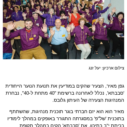
צילום ארכיון: יעל זנג
גפן מאיר, הצעיר שהקים במודיעין את תנועת הנוער הייחודית
'סבבתא', נכלל לאחרונה ברשימת "40 מתחת ל-40", נבחרת
המנהיגות הצעירה של העיתון גלובס.
מאיר הוא הוא יזם חברתי בוגר תוכנית מנהיגות, שהשתתף
בתוכנית 'של"פ' במסגרתה התגורר באופקים במהלך לימודיו
בכיתת י"ב בתיכון. את 'סבבתא' הקים במהלך תקופת