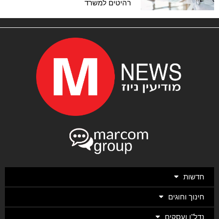
רהיטים למשרד
חדשות
חינוך וחוגים
נדל"ן ועסקים