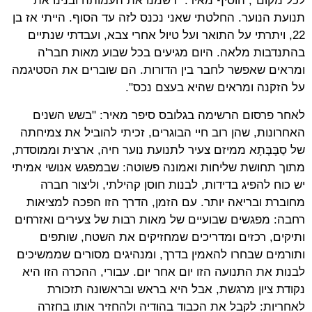
לכל מקום", הוסיף מאיר. "רשמנו את העמותה ובנינו את
תנועת הנוער. החלטתי שאני נכנס לזה עד הסוף. הייתי אז בן
22, ויתרתי על התואר ועל טיול אחרי צבא, ועבדתי שנתיים
בהתנדבות מלאה. היום מגיעים בכל שבוע מאות חבר'ה
ומראים שאפשר לחבר בין הדורות. הם שוברים את הסטיגמה
על הזקנה ומראים שהיא בעצם נכס".
לאחר פרסום הרשימה בגלובס סיפר מאיר: "בשש השנים
האחרונות, שהן רוב חיי הבוגרים, זכיתי להוביל את צמיחתה
של סַבָּבְּתָא ממיזם צעיר לתנועת נוער חיה, ארצית וממוסדת,
מתוך תחושת שליחות ואמונה פשוטה: שבמפגש אנושי אמיתי
יש כוח להפיג בדידות, לבנות חוסן קהילתי, וליצור חברה
מחוברת ובריאה יותר. עם הזמן, הדרך הזו הפכה למציאות
רחבה: מפגשים שבועיים של מאות רבות של צעירים ואזרחים
ותיקים, רכזים ומדריכים שמחזיקים את השטח, שותפים
ותורמים שבחרו להאמין בדרך, ומנהיגים מסורים שממשיכים
לבנות את התנועה הזו יום אחר יום. עבורי, ההכרה הזו היא
נקודת ציון מרגשת, אבל היא בראש ובראשונה תזכורת
לאחריות: לקבל את הכבוד בהודיה ולהחזיר אותו בחזרה