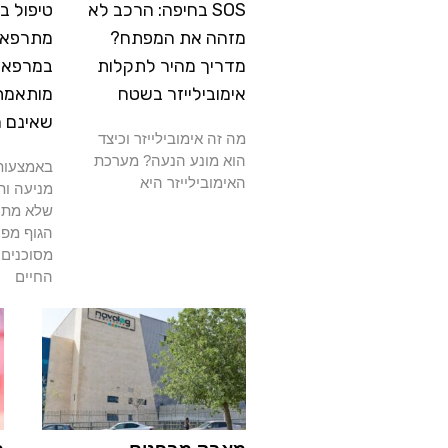
SOS בחיפה: הרכב לא
טיפול ב
מזהה את המפתח?
מתרפא: 
מדריך מהיר לתקלות
במרפאה
אימובילייזר בשטח
מותאמת
שאינם 
מה זה אימובילייזר וכיצד
הוא מונע הנעה? מערכת
באמצעות 
האימובילייזר היא
מניעה ות
שלא מתרפ
הגוף מפנ
מסוכנים 
החיים