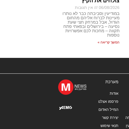
צולחים את הקיץ
06/08/2026
אין תגובות
במודיעין וסביבתה כבר לא נותרו
מעיינות לברוח אליהם מהחום
הגדול, אבל במרחק חצי שעת
נסיעה – בירושלים ובפאתי פתח
תקווה – מחכות לכם אפשרויות
נוספות
המשך קריאה »
מערכת
אודות
פרסמו אצלנו
המייל האדום
ה
יצירת קשר
ן
תנאי שימוש