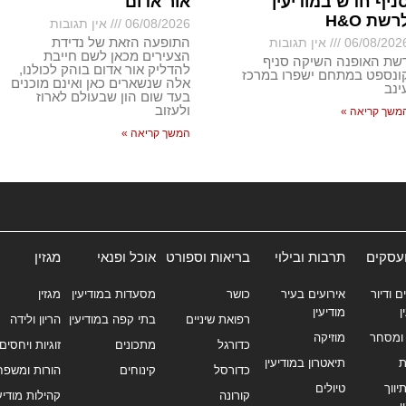
ניף חדש במודיעין
אור אדום
רשת H&O
06/08/2026
אין תגובות
התופעה הזאת של נדידת
06/08/202
אין תגובות
הצעירים מכאן לשם חייבת
שת האופנה השיקה סניף
להדליק אור אדום בוהק לכולנו,
ונספט במתחם ישפרו במרכז
אלה שנשארים כאן ואינם מוכנים
ינב
בעד שום הון שבעולם לארוז
ולעזוב
משך קריאה »
המשך קריאה »
ועסקים
תרבות ובילוי
בריאות וספורט
אוכל ופנאי
מגזין
ם ודיור
אירועים בעיר
כושר
מסעדות במודיעין
מגזין
ן
מודיעין
רפואת שיניים
בתי קפה במודיעין
הריון ולידה
ומסחר
מוזיקה
כדורגל
מתכונים
זוגיות ויחסים
ת
תיאטרון במודיעין
כדורסל
קינוחים
הורות ומשפח
ווך
טיולים
קורונה
קהילות מודיעי