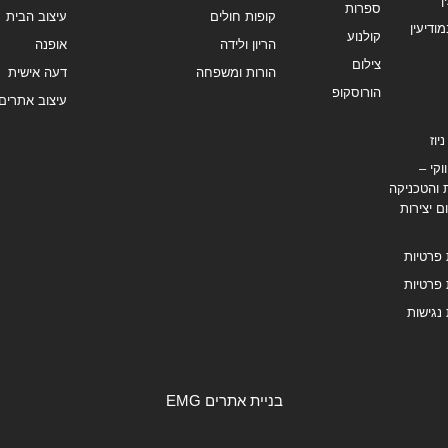
ן
ספרות
קופות חולים
עיצוב הבית
מודיעין
קולנוע
הריון ולידה
אופנה
צילום
הורות ומשפחה
דעה אישית
הורוסקופ
עיצוב אתרים
יוז
וקי –
 והטכניקה
ם יצירות
 פרטיות
 פרטיות
נגישות
בניית אתרים EMG