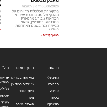
מאבק מבפנים
ס
ל
06/08/2026
אין תגובות
בתקשורת הכלכלית מדווחים על
6
מאבקי שליטה בחברת שירותי
ר
הבריאות נובולוג מהפארק
ק
הטכנולוגי במודיעין, ששווי
ע
מנייתה צנח בשנים האחרונות
ב-77%
ה
המשך קריאה »
חדשות
חינוך וחוגים
נדל"ן 
מוניציפלי
בתי ספר במודיעין
פרויקטי
במודיעי
תחבורה
גני ילדים במודיעין
כלכלה 
סביבה
חינוך מיוחד
עסקאו
ביטחון
נוער
משרד תי
פוליטיקה
השכלה גבוהה