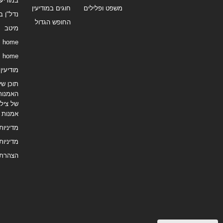
במודיעי
משפט ופלילים
חוגים במודיעין
נדל"ן ב
החופש הגדול
מיטב
home
home
מודיעין נ
תוכן שיו
האמנות
של צילו
אמנות
מדיניות
מדיניות
הצהרת 