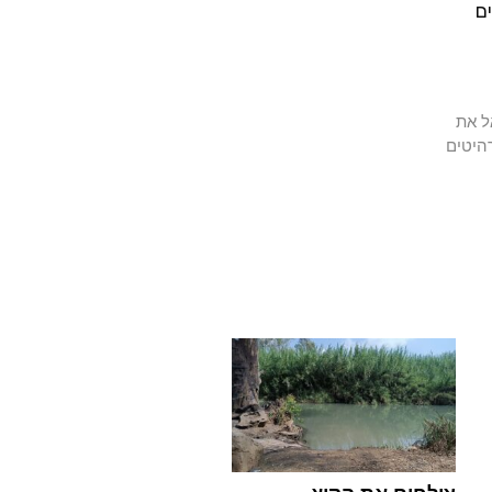
ם
ל את
היטים