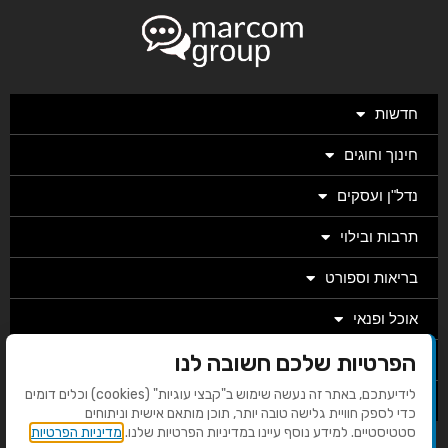
חדשות
חינוך וחוגים
נדל"ן ועסקים
תרבות ובילוי
בריאות וספורט
אוכל ופנאי
הפרטיות שלכם חשובה לנו
מגזין
לידיעתכם, באתר זה נעשה שימוש ב"קבצי עוגיות" (cookies) וכלים דומים
מערכת
כדי לספק חוויית גלישה טובה יותר, תוכן מותאם אישית וניתוחים
סטטיסטיים. למידע נוסף עיינו במדיניות הפרטיות שלנו.
מדיניות הפרטיות