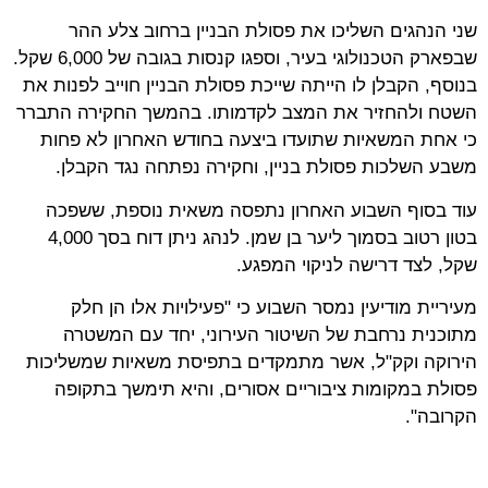
שני הנהגים השליכו את פסולת הבניין ברחוב צלע ההר
שבפארק הטכנולוגי בעיר, וספגו קנסות בגובה של 6,000 שקל.
בנוסף, הקבלן לו הייתה שייכת פסולת הבניין חוייב לפנות את
השטח ולהחזיר את המצב לקדמותו. בהמשך החקירה התברר
כי אחת המשאיות שתועדו ביצעה בחודש האחרון לא פחות
משבע השלכות פסולת בניין, וחקירה נפתחה נגד הקבלן.
עוד בסוף השבוע האחרון נתפסה משאית נוספת, ששפכה
בטון רטוב בסמוך ליער בן שמן. לנהג ניתן דוח בסך 4,000
שקל, לצד דרישה לניקוי המפגע.
מעיריית מודיעין נמסר השבוע כי "פעילויות אלו הן חלק
מתוכנית נרחבת של השיטור העירוני, יחד עם המשטרה
הירוקה וקק"ל, אשר מתמקדים בתפיסת משאיות שמשליכות
פסולת במקומות ציבוריים אסורים, והיא תימשך בתקופה
הקרובה".