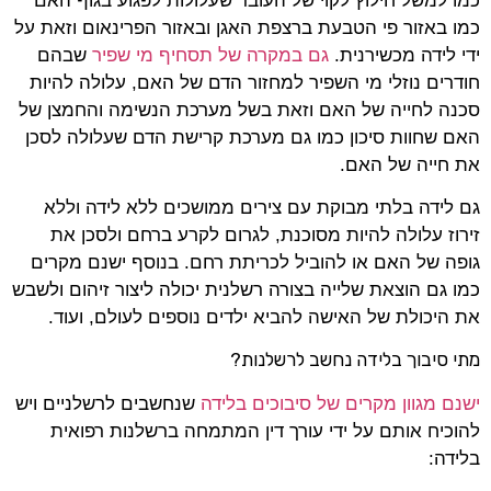
כמו למשל חילוץ לקוי של העובר שעלולות לפגוע בגוף האם
כמו באזור פי הטבעת ברצפת האגן ובאזור הפרינאום וזאת על
ידי לידה מכשירנית.
גם במקרה של תסחיף מי שפיר
שבהם
חודרים נוזלי מי השפיר למחזור הדם של האם, עלולה להיות
סכנה לחייה של האם וזאת בשל מערכת הנשימה והחמצן של
האם שחוות סיכון כמו גם מערכת קרישת הדם שעלולה לסכן
את חייה של האם.
גם לידה בלתי מבוקת עם צירים ממושכים ללא לידה וללא
זירוז עלולה להיות מסוכנת, לגרום לקרע ברחם ולסכן את
גופה של האם או להוביל לכריתת רחם. בנוסף ישנם מקרים
כמו גם הוצאת שלייה בצורה רשלנית יכולה ליצור זיהום ולשבש
את היכולת של האישה להביא ילדים נוספים לעולם, ועוד.
מתי סיבוך בלידה נחשב לרשלנות?
ישנם מגוון מקרים של סיבוכים בלידה
שנחשבים לרשלניים ויש
להוכיח אותם על ידי עורך דין המתמחה ברשלנות רפואית
בלידה: