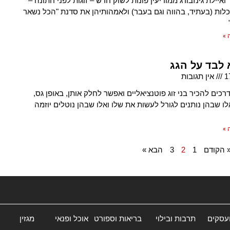
ואיילת גינזבורג ממודיעין פונות לשוק חדש – זוגות לפני חתונה –
כלות (בעתיד, בהווה וגם בעבר) ולאמהותיהן את סדנת "הכל נשאר
 »
 לבד על הגג
1
אין תגובות
כים להכיר בני זוג פוטנציאליים ואפשר לחלק אותן, באופן גס,
לו שבהן נותנים לגורל לעשות את שלו ואלו שבהן נוטלים יוזמה
 »
 הקודם
1
2
3
הבא »
ועסקים
תרבות ובילוי
בריאות וספורט
אוכל ופנאי
מגזין