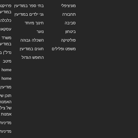
מוניציפלי
בתי ספר במודיעין
פרויקטי
במודיעי
תחבורה
גני ילדים במודיעין
כלכלה 
סביבה
חינוך מיוחד
עסקאו
ביטחון
נוער
משרד תי
פוליטיקה
השכלה גבוהה
במודיעי
משפט ופלילים
חוגים במודיעין
נדל"ן ב
החופש הגדול
מיטב
home
home
מודיעין נ
תוכן שיו
האמנות
של צילו
אמנות
מדיניות
מדיניות