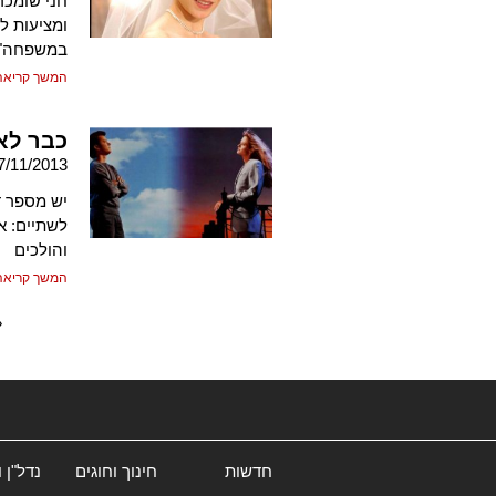
חני שומכר 
ומציעות ל
במשפחה"
המשך קריאה
כבר לא
7/11/2013
יש מספר דר
לשתיים: א
והולכים
המשך קריאה
«
חדשות
חינוך וחוגים
נדל"ן 