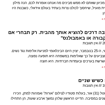
כיוון שאתם לא ממש מבינים מה אנחנו אומרות לכם, הנה מילון
ת מועיל, שיחסוך לכולנו צרות בעתיד בעולם אידאלי, כשבנות היו
ן
 »
בה דרכים להוציא אותך מהבית. רק תבחרי אם
קבורה או באמבולנס"
2
אין תגובות
ביום שלישי, ה-25 בנובמבר, יצוין היום הבינלאומי למניעת אלימות נגד נשים.
ביעים על כך שאלימות במשפחה היא תופעה נפוצה,
שרשת בערכים ובעמדות חברתיות. היא חוצה
 »
 כשיש שניים
1
אין תגובות
מורן (33) וטל (31) אור, בעלות סטודיו לצילום "אורות" ואמהות למתן, הכירו
נים במסיבה. הדייט הראשון שלהן נמשך ארבע שעות, הן התחילו