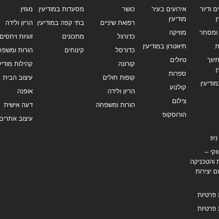
ם ודיור
אירועים בעיר
כושר
מסעדות במודיעין
מגזין
ן
מודיעין
רפואת שיניים
בתי קפה במודיעין
הריון ולידה
ומסחר
מוזיקה
כדורגל
מתכונים
זוגיות ויחסים
ת
תיאטרון במודיעין
כדורסל
קינוחים
הורות ומשפח
ווך
טיולים
קורונה
קהילות מודיעי
ן
ספרות
קופות חולים
עיצוב הבית
מודיעין
קולנוע
הריון ולידה
אופנה
צילום
הורות ומשפחה
דעה אישית
הורוסקופ
עיצוב אתרים
יוז
וקי –
 והטכניקה
ם יצירות
 פרטיות
 פרטיות