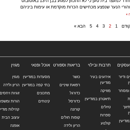
הנער ששוחרר למעצר בית טען כי לא התכוון לפגוע בבן ה-13 באוטובוס
 והורי הנער שנפצע מכחישים הכרות מוקדמת או עימות ביניהם
 »
ודם
1
2
3
4
5
הבא »
ועסקים
תרבות ובילוי
בריאות וספורט
אוכל ופנאי
מגזין
ם ודיור
אירועים בעיר
כושר
מסעדות במודיעין
מגזין
ן
מודיעין
רפואת שיניים
בתי קפה במודיעין
הריון ולידה
ומסחר
מוזיקה
כדורגל
מתכונים
זוגיות ויחסים
ת
תיאטרון במודיעין
כדורסל
קינוחים
הורות ומשפח
ווך
טיולים
קורונה
קהילות מודיעי
ן
ספרות
קופות חולים
עיצוב הבית
מודיעין
קולנוע
הריון ולידה
אופנה