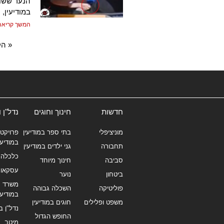
במודיעין,
המשך קריאה
« הק
חדשות
חינוך וחוגים
נדל"ן 
מוניציפלי
בתי ספר במודיעין
פרויקטי
במודיעי
תחבורה
גני ילדים במודיעין
כלכלה 
סביבה
חינוך מיוחד
עסקאו
ביטחון
נוער
משרד תי
פוליטיקה
השכלה גבוהה
במודיעי
משפט ופלילים
חוגים במודיעין
נדל"ן ב
החופש הגדול
מיטב