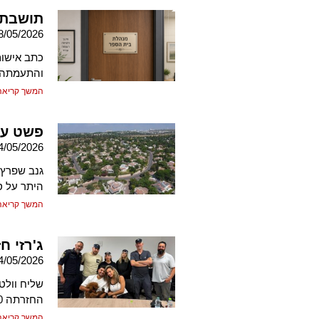
תושבת 
8/05/2026
כתב אישום
והתעמתה 
המשך קריאה
פשט על
4/05/2026
גנב שפרץ 
היתר על ס
המשך קריאה
ג'רזי ח
4/05/2026
שליח וולט
החזרתה 50 אלף שקל, ונלכד בידי בלשי תחנת מודיעין שהשיבו אותה לביתה
המשך קריאה